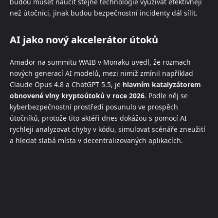
budou muset naučit stejné technologie využívat efektivněji
než útočníci, jinak budou bezpečnostní incidenty dál sílit.
AI jako nový akcelerátor útoků
Amador na summitu WAIB v Monaku uvedl, že rozmach
nových generací AI modelů, mezi nimiž zmínil například
Claude Opus 4.8 a ChatGPT 5.5, je
hlavním katalyzátorem
obnovené vlny kryptoútoků v roce 2026
. Podle něj se
kyberbezpečnostní prostředí posunulo ve prospěch
útočníků, protože tito aktéři dnes dokážou s pomocí AI
rychleji analyzovat chyby v kódu, simulovat scénáře zneužití
a hledat slabá místa v decentralizovaných aplikacích.