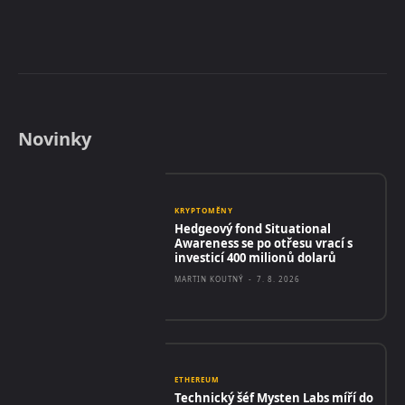
Novinky
KRYPTOMĚNY
Hedgeový fond Situational
Awareness se po otřesu vrací s
investicí 400 milionů dolarů
MARTIN KOUTNÝ
-
7. 8. 2026
ETHEREUM
Technický šéf Mysten Labs míří do