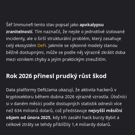
Šéf Immunefi tento stav popsal jako
apokalypsu
zranitelností
. Tím naznačil, že nejde o jednotlivé izolované
incidenty, ale o širší strukturální problém, který zasahuje
celý ekosystém
DeFi
. Jakmile se výkonné modely stanou
běžně dostupnými, může se podle něj výrazně zkrátit doba
mezi vznikem chyby a jejím praktickým zneužitím.
Rok 2026 přinesl prudký růst škod
Data platformy DefiLlama ukazují, že aktivita hackerů v
kryptosektoru během dubna 2026 výrazně vzrostla. Útočníci
si v daném měsíci podle dostupných statistik odnesli více
než 634 milionů dolarů, což představuje
nejvyšší měsíční
objem od února 2025
, kdy trh zasáhl hack burzy Bybit a
celkové ztráty se tehdy přiblížily 1,4 miliardy dolarů.