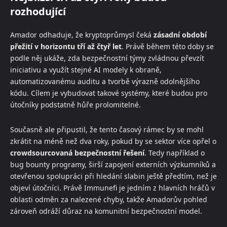
rozhodující
Amador odhaduje, že kryptoprůmysl čeká
zásadní období
přežití v horizontu tří až čtyř let
. Právě během této doby se
podle něj ukáže, zda bezpečnostní týmy zvládnou převzít
iniciativu a využít stejné AI modely k obraně,
automatizovanému auditu a tvorbě výrazně odolnějšího
kódu. Cílem je vybudovat takové systémy, které budou pro
útočníky podstatně hůře prolomitelné.
Současně ale připustil, že tento časový rámec by se mohl
zkrátit na méně než dva roky, pokud by se sektor více opřel o
crowdsourcovaná bezpečnostní řešení
. Tedy například o
bug bounty programy, širší zapojení externích výzkumníků a
otevřenou spolupráci při hledání slabin ještě předtím, než je
objeví útočníci. Právě Immunefi je jedním z hlavních hráčů v
oblasti odměn za nalezené chyby, takže Amadorův pohled
zároveň odráží důraz na komunitní bezpečnostní model.