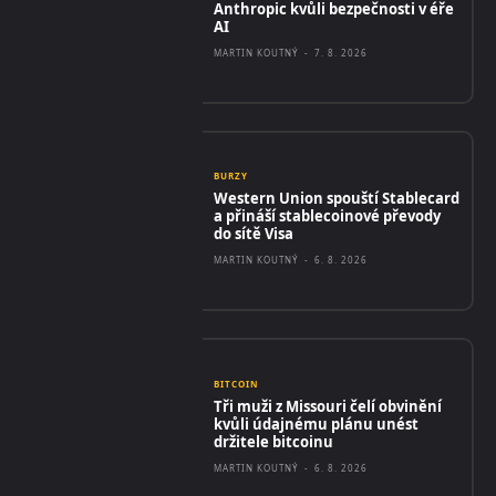
Anthropic kvůli bezpečnosti v éře
AI
MARTIN KOUTNÝ
-
7. 8. 2026
BURZY
Western Union spouští Stablecard
a přináší stablecoinové převody
do sítě Visa
MARTIN KOUTNÝ
-
6. 8. 2026
BITCOIN
Tři muži z Missouri čelí obvinění
kvůli údajnému plánu unést
držitele bitcoinu
MARTIN KOUTNÝ
-
6. 8. 2026