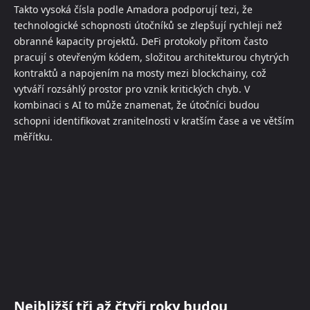
Takto vysoká čísla podle Amadora podporují tezi, že
technologické schopnosti útočníků se zlepšují rychleji než
obranné kapacity projektů. DeFi protokoly přitom často
pracují s otevřeným kódem, složitou architekturou chytrých
kontraktů a napojením na mosty mezi blockchainy, což
vytváří rozsáhlý prostor pro vznik kritických chyb. V
kombinaci s AI to může znamenat, že útočníci budou
schopni identifikovat zranitelnosti v kratším čase a ve větším
měřítku.
Nejbližší tři až čtyři roky budou