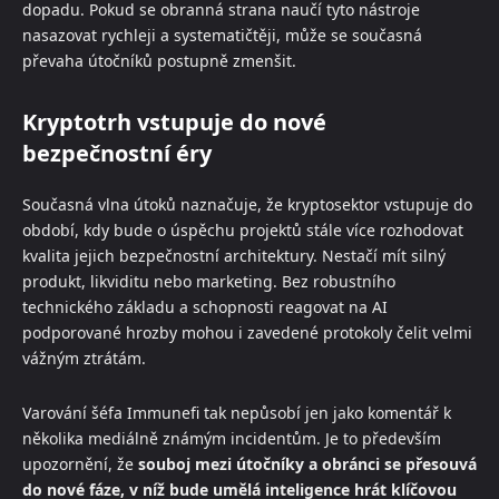
dopadu. Pokud se obranná strana naučí tyto nástroje
nasazovat rychleji a systematičtěji, může se současná
převaha útočníků postupně zmenšit.
Kryptotrh vstupuje do nové
bezpečnostní éry
Současná vlna útoků naznačuje, že kryptosektor vstupuje do
období, kdy bude o úspěchu projektů stále více rozhodovat
kvalita jejich bezpečnostní architektury. Nestačí mít silný
produkt, likviditu nebo marketing. Bez robustního
technického základu a schopnosti reagovat na AI
podporované hrozby mohou i zavedené protokoly čelit velmi
vážným ztrátám.
Varování šéfa Immunefi tak nepůsobí jen jako komentář k
několika mediálně známým incidentům. Je to především
upozornění, že
souboj mezi útočníky a obránci se přesouvá
do nové fáze, v níž bude umělá inteligence hrát klíčovou