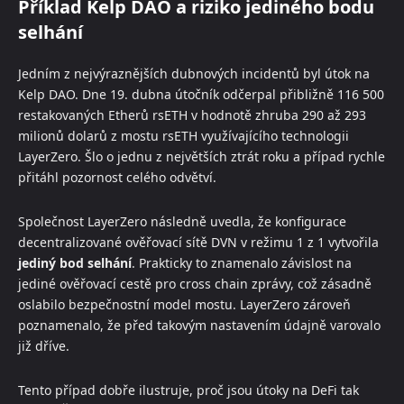
Příklad Kelp DAO a riziko jediného bodu
selhání
Jedním z nejvýraznějších dubnových incidentů byl útok na
Kelp DAO. Dne 19. dubna útočník odčerpal přibližně 116 500
restakovaných Etherů rsETH v hodnotě zhruba 290 až 293
milionů dolarů z mostu rsETH využívajícího technologii
LayerZero. Šlo o jednu z největších ztrát roku a případ rychle
přitáhl pozornost celého odvětví.
Společnost LayerZero následně uvedla, že konfigurace
decentralizované ověřovací sítě DVN v režimu 1 z 1 vytvořila
jediný bod selhání
. Prakticky to znamenalo závislost na
jediné ověřovací cestě pro cross chain zprávy, což zásadně
oslabilo bezpečnostní model mostu. LayerZero zároveň
poznamenalo, že před takovým nastavením údajně varovalo
již dříve.
Tento případ dobře ilustruje, proč jsou útoky na DeFi tak