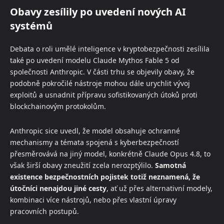
Obavy zesílily po uvedení nových AI
systémů
Debata o roli umělé inteligence v kryptobezpečnosti zesílila
také po uvedení modelu Claude Mythos Fable 5 od
společnosti Anthropic. V části trhu se objevily obavy, že
podobně pokročilé nástroje mohou dále urychlit vývoj
exploitů a usnadnit přípravu sofistikovaných útoků proti
blockchainovým protokolům.
Anthropic sice uvedl, že model obsahuje ochranné
mechanismy a témata spojená s kyberbezpečností
přesměrovává na jiný model, konkrétně Claude Opus 4.8, to
však širší obavy zneužití zcela nerozptýlilo.
Samotná
existence bezpečnostních pojistek totiž neznamená, že
útočníci nenajdou jiné cesty
, ať už přes alternativní modely,
kombinaci více nástrojů, nebo přes vlastní úpravy
pracovních postupů.