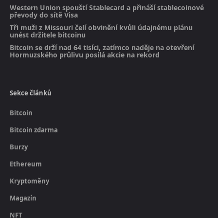
Western Union spouští Stablecard a přináší stablecoinové
převody do sítě Visa
Tři muži z Missouri čelí obvinění kvůli údajnému plánu
unést držitele bitcoinu
Bitcoin se drží nad 64 tisíci, zatímco naděje na otevření
Hormuzského průlivu posílá akcie na rekord
Sekce článků
Bitcoin
Bitcoin zdarma
Burzy
Ethereum
Kryptoměny
Magazín
NFT