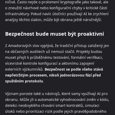
ničivé. Často nejde o prolomení kryptografie jako takové, ale
o zneužití návrhové nebo konfigurační chyby v kritické části
infrastruktury. Pokud navíc útočníci používají AI ke zrychlení
analýzy těchto slabin, může být obrana ještě náročnější.
Bezpečnost bude muset být proaktivní
Z Amadorových slov vyplývá, že tradiční přístup založený jen
na občasných auditech už nemusí stačit. Projekty budou
muset přejít k průběžnému testování, formální verifikaci,
vícevrstvé kontrole konfigurací a aktivnímu zapojení
externích výzkumníků.
Bezpečnost se podle všeho stává
nepřetržitým procesem, nikoli jednorázovou fází před
spuštěním protokolu
.
Význam poroste také u nástrojů, které samy využívají AI pro
obranu. Může jít o automatické vyhodnocování změn v kódu,
detekci neobvyklého chování smart kontraktů, simulaci
útoků nebo prioritizaci rizik podle jejich pravděpodobného