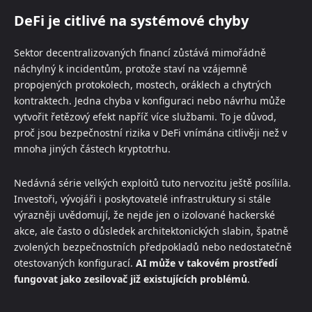
DeFi je citlivé na systémové chyby
Sektor decentralizovaných financí zůstává mimořádně
náchylný k incidentům, protože staví na vzájemně
propojených protokolech, mostech, oráklech a chytrých
kontraktech. Jedna chyba v konfiguraci nebo návrhu může
vytvořit řetězový efekt napříč více službami. To je důvod,
proč jsou bezpečnostní rizika v DeFi vnímána citlivěji než v
mnoha jiných částech kryptotrhu.
Nedávná série velkých exploitů tuto nervozitu ještě posílila.
Investoři, vývojáři i poskytovatelé infrastruktury si stále
výrazněji uvědomují, že nejde jen o izolované hackerské
akce, ale často o důsledek architektonických slabin, špatně
zvolených bezpečnostních předpokladů nebo nedostatečně
otestovaných konfigurací.
AI může v takovém prostředí
fungovat jako zesilovač již existujících problémů
.