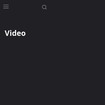
Video
Kryptoměny
Magazín
NFT
Novinky
Rady a tipy
Video