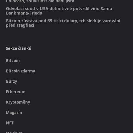
Coldcard, souvislost ale není jistá
Odvolací soud v USA definitivně potvrdil vinu Sama
Bankmana-Frieda
Bitcoin zůstává pod 65 tisíci dolary, trh sleduje varování
před stagflací
Sekce článků
Bitcoin
Bitcoin zdarma
Burzy
Ethereum
Kryptoměny
Magazín
NFT