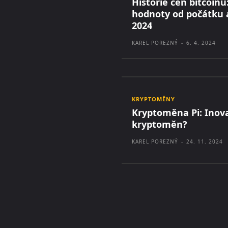
Historie cen bitcoinu
hodnoty od počátku 
2024
KAREL POREZNÝ
-
6. 4. 2024
KRYPTOMĚNY
Kryptoměna Pi: Inov
kryptoměn?
KAREL POREZNÝ
-
24. 11. 2024