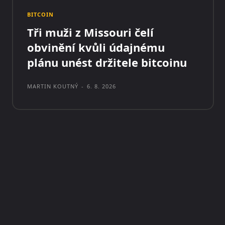
BITCOIN
Tři muži z Missouri čelí
obvinění kvůli údajnému
plánu unést držitele bitcoinu
MARTIN KOUTNÝ
-
6. 8. 2026