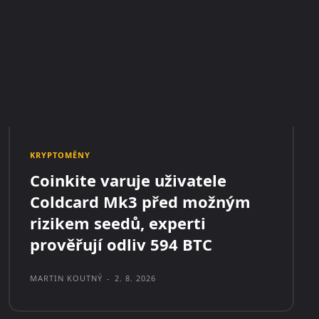
KRYPTOMĚNY
Coinkite varuje uživatele
Coldcard Mk3 před možným
rizikem seedů, experti
prověřují odliv 594 BTC
MARTIN KOUTNÝ
-
2. 8. 2026