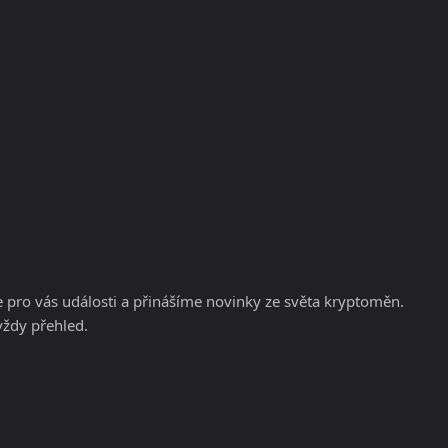
KRYPTOMĚNY
BURZY
RADY A TIPY
pro vás události a přinášíme novinky ze světa kryptoměn.
vždy přehled.