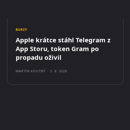
BURZY
Apple krátce stáhl Telegram z
App Storu, token Gram po
propadu oživil
MARTIN KOUTNÝ
-
5. 8. 2026