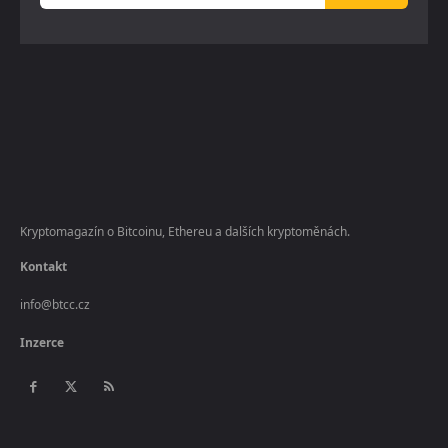
Kryptomagazín o Bitcoinu, Ethereu a dalších kryptoměnách.
Kontakt
info@btcc.cz
Inzerce