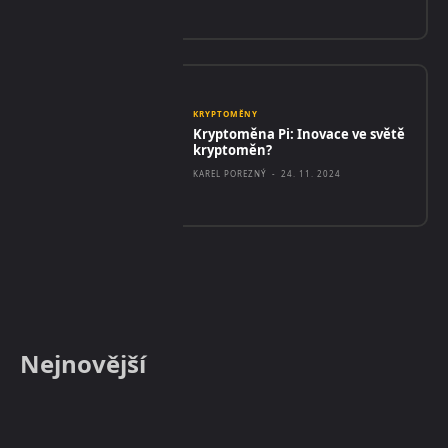
KRYPTOMĚNY
Kryptoměna Pi: Inovace ve světě
kryptoměn?
KAREL POREZNÝ
-
24. 11. 2024
Nejnovější