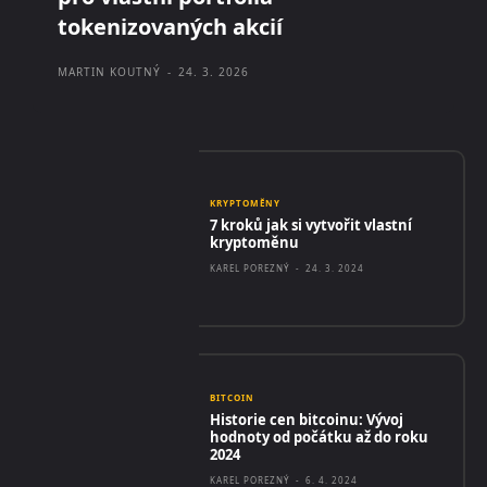
tokenizovaných akcií
MARTIN KOUTNÝ
-
24. 3. 2026
KRYPTOMĚNY
7 kroků jak si vytvořit vlastní
kryptoměnu
KAREL POREZNÝ
-
24. 3. 2024
BITCOIN
Historie cen bitcoinu: Vývoj
hodnoty od počátku až do roku
2024
KAREL POREZNÝ
-
6. 4. 2024