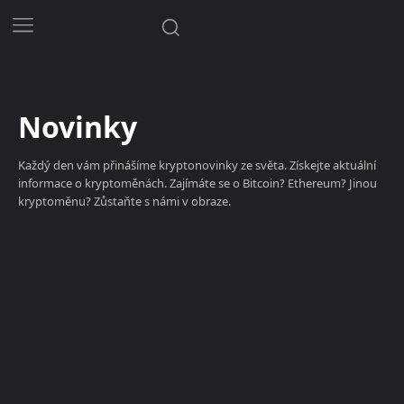
Novinky
Každý den vám přinášíme kryptonovinky ze světa. Získejte aktuální
informace o kryptoměnách. Zajímáte se o Bitcoin? Ethereum? Jinou
kryptoměnu? Zůstaňte s námi v obraze.
Kryptoměny
Magazín
NFT
Novinky
Rady a tipy
Video