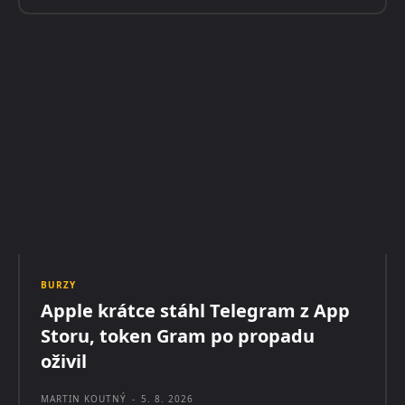
BURZY
Apple krátce stáhl Telegram z App
Storu, token Gram po propadu
oživil
MARTIN KOUTNÝ
-
5. 8. 2026