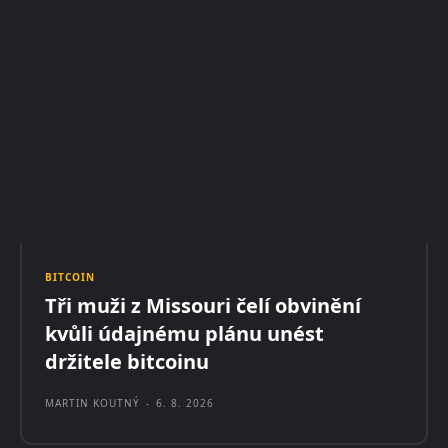
BITCOIN
Tři muži z Missouri čelí obvinění
kvůli údajnému plánu unést
držitele bitcoinu
MARTIN KOUTNÝ
-
6. 8. 2026