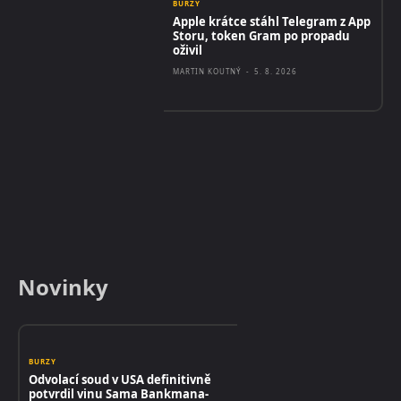
BURZY
Apple krátce stáhl Telegram z App
Storu, token Gram po propadu
oživil
MARTIN KOUTNÝ
-
5. 8. 2026
Novinky
BURZY
Odvolací soud v USA definitivně
potvrdil vinu Sama Bankmana-