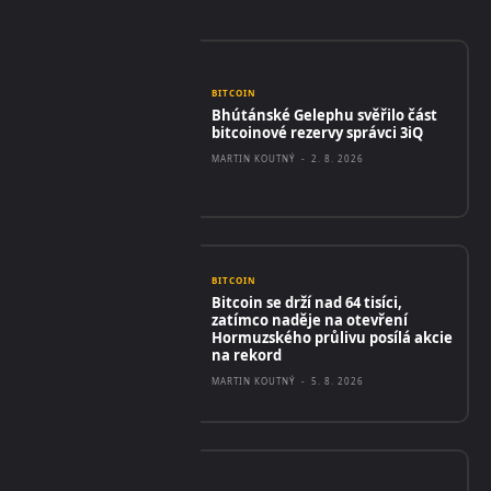
BITCOIN
Bhútánské Gelephu svěřilo část
bitcoinové rezervy správci 3iQ
MARTIN KOUTNÝ
-
2. 8. 2026
BITCOIN
Bitcoin se drží nad 64 tisíci,
zatímco naděje na otevření
Hormuzského průlivu posílá akcie
na rekord
MARTIN KOUTNÝ
-
5. 8. 2026