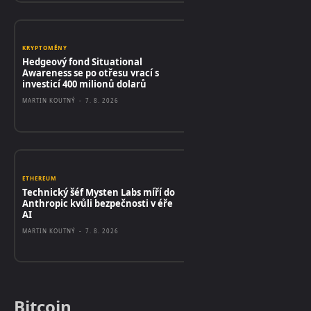
KRYPTOMĚNY
Hedgeový fond Situational
Awareness se po otřesu vrací s
investicí 400 milionů dolarů
MARTIN KOUTNÝ
-
7. 8. 2026
ETHEREUM
Technický šéf Mysten Labs míří do
Anthropic kvůli bezpečnosti v éře
AI
MARTIN KOUTNÝ
-
7. 8. 2026
Bitcoin