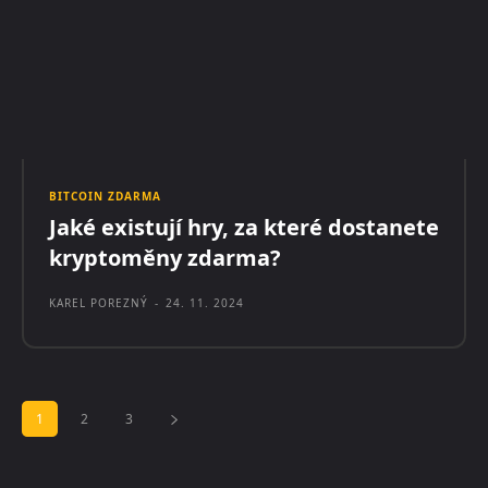
BITCOIN ZDARMA
Jaké existují hry, za které dostanete
kryptoměny zdarma?
KAREL POREZNÝ
-
24. 11. 2024
1
2
3