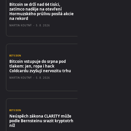
Bitcoin se drží nad 64 tisíci,
zatímco naděje na otevření
Hormuzského průlivu posílá akcie
na rekord
MARTIN KOUTNÝ
-
5. 8. 2026
BITCOIN
Bitcoin vstupuje do srpna pod
tlakem: jen, ropa i hack
Coldcardu zvyšují nervozitu trhu
MARTIN KOUTNÝ
-
5. 8. 2026
BITCOIN
Neúspěch zákona CLARITY může
podle Bernsteinu srazit kryptotrh
níž