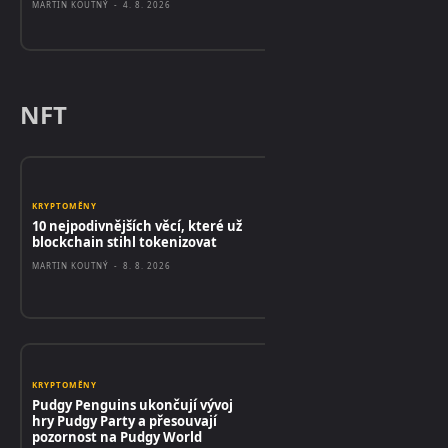
MARTIN KOUTNÝ
-
4. 8. 2026
NFT
KRYPTOMĚNY
10 nejpodivnějších věcí, které už
blockchain stihl tokenizovat
MARTIN KOUTNÝ
-
8. 8. 2026
KRYPTOMĚNY
Pudgy Penguins ukončují vývoj
hry Pudgy Party a přesouvají
pozornost na Pudgy World