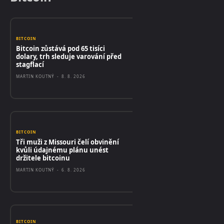
BITCOIN
Bitcoin zůstává pod 65 tisíci
dolary, trh sleduje varování před
stagflací
MARTIN KOUTNÝ
-
8. 8. 2026
BITCOIN
Tři muži z Missouri čelí obvinění
kvůli údajnému plánu unést
držitele bitcoinu
MARTIN KOUTNÝ
-
6. 8. 2026
BITCOIN