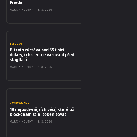
Frieda
MARTIN KOUTNÝ
-
8. 8. 2026
BITCOIN
Bitcoin zůstává pod 65 tisíci
dolary, trh sleduje varování před
stagflací
MARTIN KOUTNÝ
-
8. 8. 2026
KRYPTOMĚNY
10 nejpodivnějších věcí, které už
blockchain stihl tokenizovat
MARTIN KOUTNÝ
-
8. 8. 2026