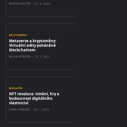
MARTIN KOUTNÝ
-
17. 6. 2026
KRYPTOMĚNY
Metaverse a kryptoměny:
Virtuální světy poháněné
blockchainem
MILAN PETRÁŠEK
-
18. 2. 2025
MAGAZÍN
NFT revoluce: Umění, hry a
budoucnost digitálního
vlastnictví
KAREL POREZNÝ
-
24. 1. 2025