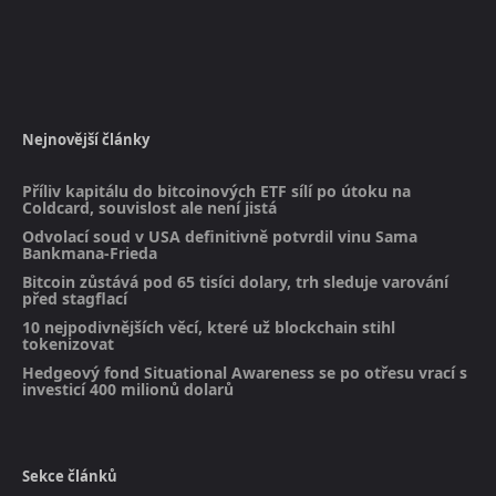
Nejnovější články
Příliv kapitálu do bitcoinových ETF sílí po útoku na
Coldcard, souvislost ale není jistá
Odvolací soud v USA definitivně potvrdil vinu Sama
Bankmana-Frieda
Bitcoin zůstává pod 65 tisíci dolary, trh sleduje varování
před stagflací
10 nejpodivnějších věcí, které už blockchain stihl
tokenizovat
Hedgeový fond Situational Awareness se po otřesu vrací s
investicí 400 milionů dolarů
Sekce článků