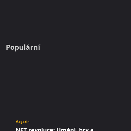
Populární
Magazín
NFT revoluce: Umění, hry a