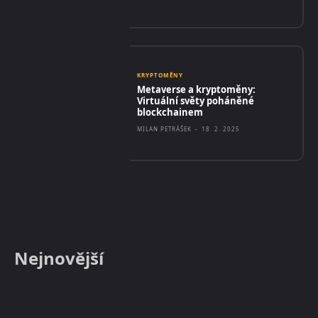
KRYPTOMĚNY
Metaverse a kryptoměny:
Virtuální světy poháněné
blockchainem
MILAN PETRÁŠEK
-
18. 2. 2025
Nejnovější