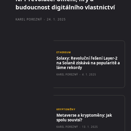
budoucnost digitálního vlastnictví
KAREL POREZNÝ
-
24. 1. 2025
ETHEREUM
Solaxy: Revoluční řešení Layer-2
na Solaně získává na popularitě a
láme rekordy
KAREL POREZNÝ
-
4. 1. 2025
KRYPTOMĚNY
Metaverse a kryptoměny: Jak
spolu souvisí?
KAREL POREZNÝ
-
13. 1. 2025