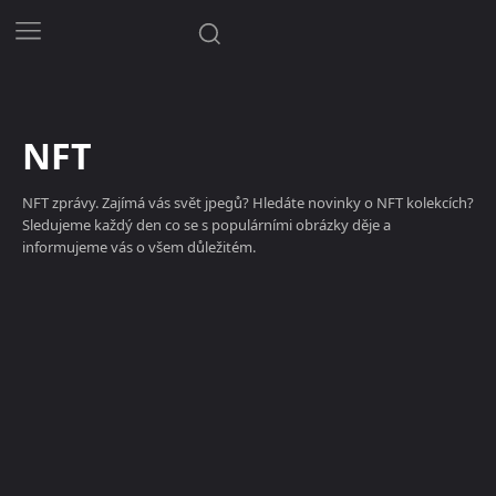
NFT
NFT zprávy. Zajímá vás svět jpegů? Hledáte novinky o NFT kolekcích?
Sledujeme každý den co se s populárními obrázky děje a
informujeme vás o všem důležitém.
Kryptoměny
Magazín
NFT
Novinky
Rady a tipy
Video