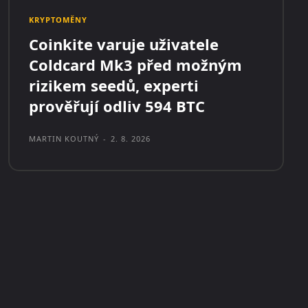
KRYPTOMĚNY
Coinkite varuje uživatele
Coldcard Mk3 před možným
rizikem seedů, experti
prověřují odliv 594 BTC
MARTIN KOUTNÝ
-
2. 8. 2026