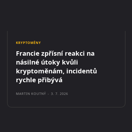
KRYPTOMĚNY
Francie zpřísní reakci na
násilné útoky kvůli
kryptoměnám, incidentů
rychle přibývá
MARTIN KOUTNÝ
-
3. 7. 2026