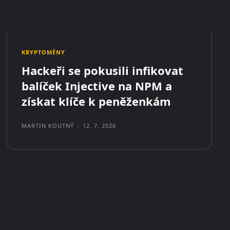
KRYPTOMĚNY
Hackeři se pokusili infikovat
balíček Injective na NPM a
získat klíče k peněženkám
MARTIN KOUTNÝ
-
12. 7. 2026