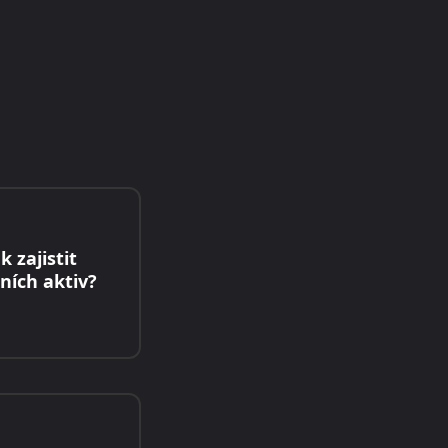
 zajistit
lních aktiv?