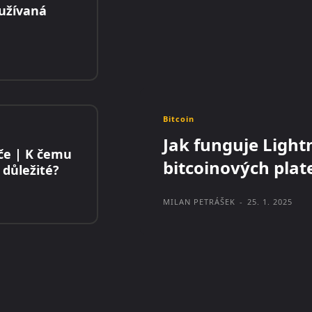
užívaná
Bitcoin
Jak funguje Ligh
íče | K čemu
bitcoinových plat
 důležité?
MILAN PETRÁŠEK
-
25. 1. 2025