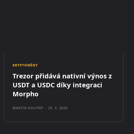
KRYPTOMĚNY
Trezor přidává nativní výnos z
USDT a USDC díky integraci
Morpho
MARTIN KOUTNÝ
-
29. 5. 2026