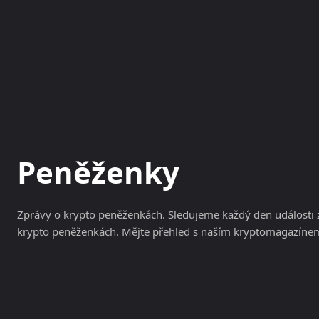
NOVINKY
MAGAZÍN
Peněženky
Zprávy o krypto peněženkách. Sledujeme každý den události z
krypto peněženkách. Mějte přehled s naším kryptomagazíne
Bitcoin zdarma
Burzy
Peněženky
Směnárny
Těžb