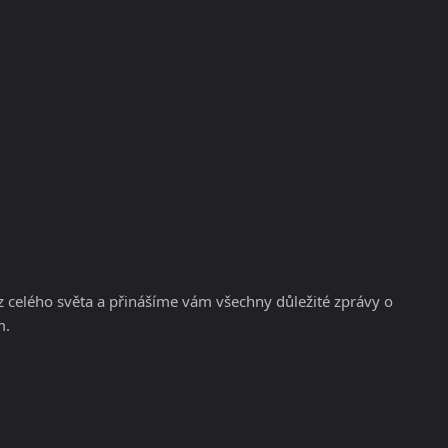
KRYPTOMĚNY
BURZY
RADY A TIPY
 celého světa a přinášíme vám všechny důležité zprávy o
m.
a kryptoměn