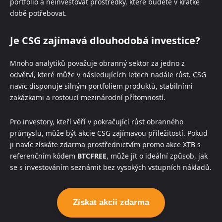
portfolio a neinvestovat prostředky, které budete v krátké
době potřebovat.
Je CSG zajímavá dlouhodobá investice?
Mnoho analytiků považuje obranný sektor za jedno z
odvětví, které může v následujících letech nadále růst. CSG
navíc disponuje silným portfoliem produktů, stabilními
zakázkami a rostoucí mezinárodní přítomností.
Pro investory, kteří věří v pokračující růst obranného
průmyslu, může být akcie CSG zajímavou příležitostí. Pokud
ji navíc získáte zdarma prostřednictvím promo akce XTB s
referenčním kódem
BTCFREE
, může jít o ideální způsob, jak
se s investováním seznámit bez vysokých vstupních nákladů.
Získat akcii zdarma