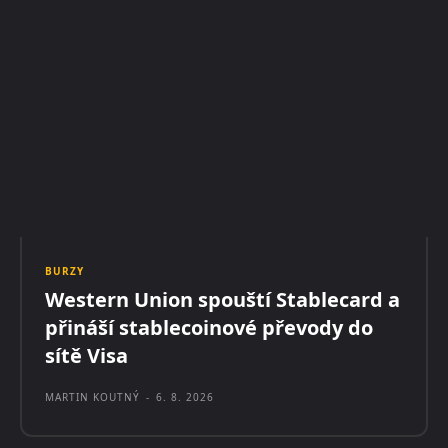
BURZY
Western Union spouští Stablecard a
přináší stablecoinové převody do
sítě Visa
MARTIN KOUTNÝ
-
6. 8. 2026