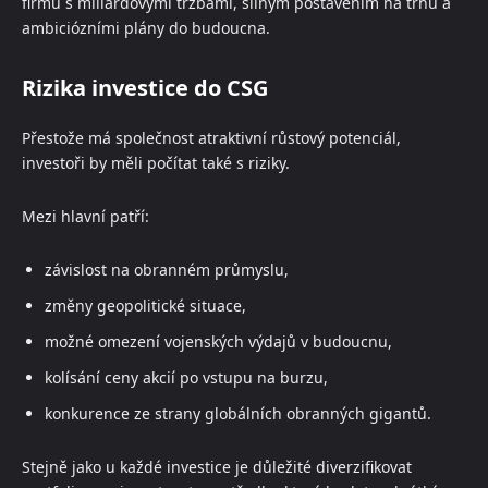
firmu s miliardovými tržbami, silným postavením na trhu a
ambiciózními plány do budoucna.
Rizika investice do CSG
Přestože má společnost atraktivní růstový potenciál,
investoři by měli počítat také s riziky.
Mezi hlavní patří:
závislost na obranném průmyslu,
změny geopolitické situace,
možné omezení vojenských výdajů v budoucnu,
kolísání ceny akcií po vstupu na burzu,
konkurence ze strany globálních obranných gigantů.
Stejně jako u každé investice je důležité diverzifikovat