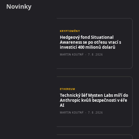
Novinky
KRYPTOMĚNY
Hedgeový fond Situational
Awareness se po otřesu vrací s
investicí 400 milionů dolarů
MARTIN KOUTNÝ
-
7. 8. 2026
ETHEREUM
Technický šéf Mysten Labs míří do
Anthropic kvůli bezpečnosti v éře
AI
MARTIN KOUTNÝ
-
7. 8. 2026