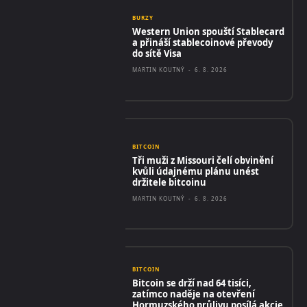
BURZY
Western Union spouští Stablecard
a přináší stablecoinové převody
do sítě Visa
MARTIN KOUTNÝ
-
6. 8. 2026
BITCOIN
Tři muži z Missouri čelí obvinění
kvůli údajnému plánu unést
držitele bitcoinu
MARTIN KOUTNÝ
-
6. 8. 2026
BITCOIN
Bitcoin se drží nad 64 tisíci,
zatímco naděje na otevření
Hormuzského průlivu posílá akcie