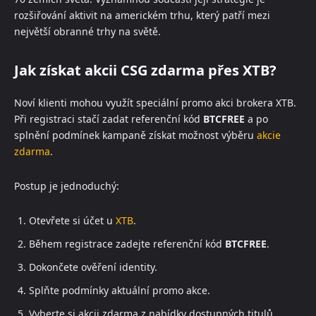
rozšiřování aktivit na americkém trhu, který patří mezi
největší obranné trhy na světě.
Jak získat akcii CSG zdarma přes XTB?
Noví klienti mohou využít speciální promo akci brokera XTB.
Při registraci stačí zadat referenční kód
BTCFREE
a po
splnění podmínek kampaně získat možnost výběru
akcie
zdarma
.
Postup je jednoduchý:
Otevřete si účet u
XTB
.
Během registrace zadejte referenční kód
BTCFREE
.
Dokončete ověření identity.
Splňte podmínky aktuální promo akce.
Vyberte si akcii zdarma z nabídky dostupných titulů.