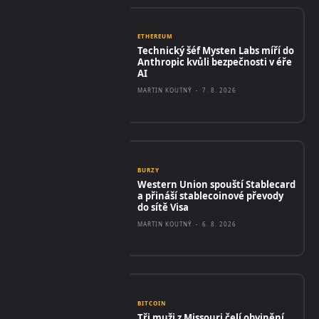
ETHEREUM
Technický šéf Mysten Labs míří do
Anthropic kvůli bezpečnosti v éře
AI
MARTIN KOUTNÝ
-
7. 8. 2026
BURZY
Western Union spouští Stablecard
a přináší stablecoinové převody
do sítě Visa
MARTIN KOUTNÝ
-
6. 8. 2026
BITCOIN
Tři muži z Missouri čelí obvinění