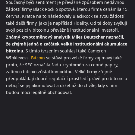
Současný býčí sentiment je převážně způsobem nedávnou
žádostí firmy Black Rock o spotové, kterou firma oznámila 15.
června. Krátce na to následovaly BlackRock se svou žádostí
také další firmy, jako je například Fidelity. Od té doby zvyšují
svoji pozici v bitcoinu převážně institucionální investoři.
Známý kryptoměnový analytik Miles Deutscher naznačil,
že zřejmě jedná o začátek velké institucionální akumulace
bitcoinu.
S tímto tvrzením souhlasí také Cameron
WInklevoss.
Bitcoin
se stává pro velké firmy zajímavý také
proto, že SEC označila řadu kryptoměn za cenné papíry,
zatímco bitcoin zůstal komoditou. Velké firmy zřejmě
předpokládají dobré regulační prostředí právě pro bitcoin a
nebojí se jej akumulovat a držet až do chvíle, kdy s ním
budou moci legálně obchodovat.