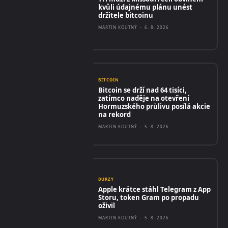
kvůli údajnému plánu unést
držitele bitcoinu
MARTIN KOUTNÝ
-
6. 8. 2026
BITCOIN
Bitcoin se drží nad 64 tisíci,
zatímco naděje na otevření
Hormuzského průlivu posílá akcie
na rekord
MARTIN KOUTNÝ
-
5. 8. 2026
BURZY
Apple krátce stáhl Telegram z App
Storu, token Gram po propadu
oživil
MARTIN KOUTNÝ
-
5. 8. 2026