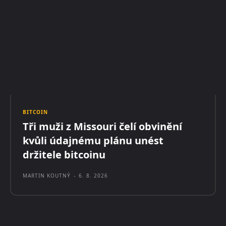
BITCOIN
Tři muži z Missouri čelí obvinění
kvůli údajnému plánu unést
držitele bitcoinu
MARTIN KOUTNÝ
-
6. 8. 2026