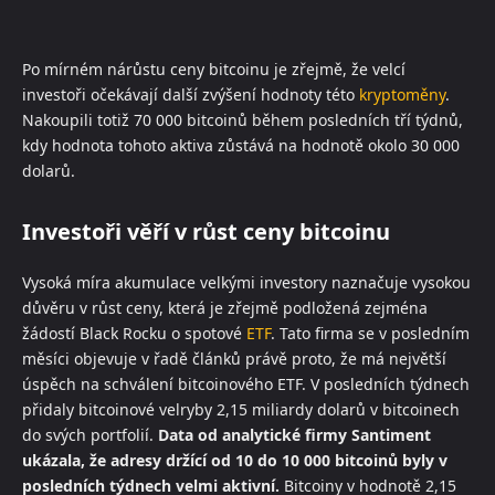
Po mírném nárůstu ceny bitcoinu je zřejmě, že velcí
investoři očekávají další zvýšení hodnoty této
kryptoměny
.
Nakoupili totiž 70 000 bitcoinů během posledních tří týdnů,
kdy hodnota tohoto aktiva zůstává na hodnotě okolo 30 000
dolarů.
Investoři věří v růst ceny bitcoinu
Vysoká míra akumulace velkými investory naznačuje vysokou
důvěru v růst ceny, která je zřejmě podložená zejména
žádostí Black Rocku o spotové
ETF
. Tato firma se v posledním
měsíci objevuje v řadě článků právě proto, že má největší
úspěch na schválení bitcoinového ETF. V posledních týdnech
přidaly bitcoinové velryby 2,15 miliardy dolarů v bitcoinech
do svých portfolií.
Data od analytické firmy Santiment
ukázala, že adresy držící od 10 do 10 000 bitcoinů byly v
posledních týdnech velmi aktivní.
Bitcoiny v hodnotě 2,15