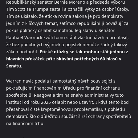
Republikánský senátor Bernie Moreno a předseda výboru
Tim Scott se Trumpa zastali a označili výtky za osobní útoky.
Tím se ukázalo, že etická rovina zákona je pro demokraty
jedním z klíčových témat, zatímco republikáni ji považují za
pokus politicky oslabit samotnou legislativu. Senátor
Raphael Warnock kvůli tomu stáhl vlastní návrh a prohlásil,
že bez podobných výjimek a pojistek nemůže žádný takový
zákon podpořit.
Etické otázky se tak mohou stát jednou z
hlavních překážek při získávání potřebných 60 hlasů v
Senátu.
Warren navíc podala i samostatný návrh související s
pokračujícím financováním Úřadu pro finanční ochranu
spotřebitelů. Reagovala tím na snahy administrativy tuto
instituci od roku 2025 oslabit nebo uzavřít. I když tento bod
přesahoval čistě kryptoměnovou problematiku, z pohledu
demokratů šlo o důležitou součást širší ochrany spotřebitelů
na finančním trhu.