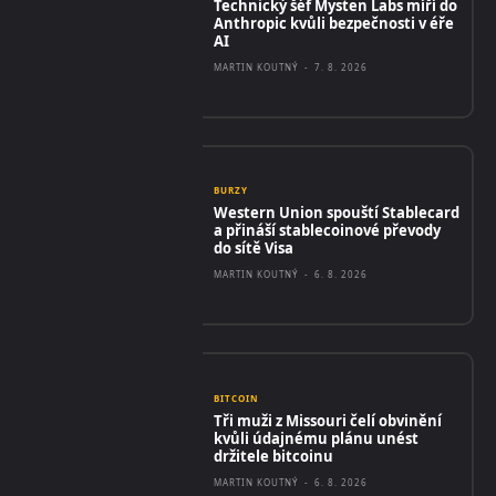
Technický šéf Mysten Labs míří do
Anthropic kvůli bezpečnosti v éře
AI
MARTIN KOUTNÝ
-
7. 8. 2026
BURZY
Western Union spouští Stablecard
a přináší stablecoinové převody
do sítě Visa
MARTIN KOUTNÝ
-
6. 8. 2026
BITCOIN
Tři muži z Missouri čelí obvinění
kvůli údajnému plánu unést
držitele bitcoinu
MARTIN KOUTNÝ
-
6. 8. 2026