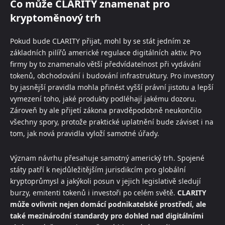
Co může CLARITY znamenat pro
kryptoměnový trh
Pokud bude CLARITY přijat, mohl by se stát jedním ze
základních pilířů americké regulace digitálních aktiv. Pro
firmy by to znamenalo větší předvídatelnost při vydávání
tokenů, obchodování i budování infrastruktury. Pro investory
by jasnější pravidla mohla přinést vyšší právní jistotu a lepší
vymezení toho, jaké produkty podléhají jakému dozoru.
Zároveň by ale přijetí zákona pravděpodobně neukončilo
všechny spory, protože praktické uplatnění bude záviset i na
tom, jak nová pravidla vyloží samotné úřady.
Význam návrhu přesahuje samotný americký trh. Spojené
státy patří k nejdůležitějším jurisdikcím pro globální
kryptoprůmysl a jakýkoli posun v jejich legislativě sledují
burzy, emitenti tokenů i investoři po celém světě.
CLARITY
může ovlivnit nejen domácí podnikatelské prostředí, ale
také mezinárodní standardy pro dohled nad digitálními