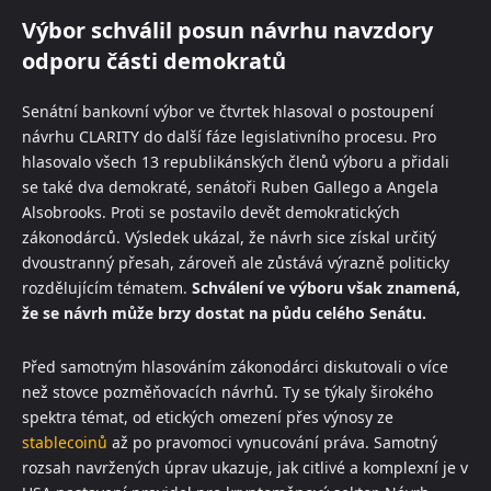
Výbor schválil posun návrhu navzdory
odporu části demokratů
Senátní bankovní výbor ve čtvrtek hlasoval o postoupení
návrhu CLARITY do další fáze legislativního procesu. Pro
hlasovalo všech 13 republikánských členů výboru a přidali
se také dva demokraté, senátoři Ruben Gallego a Angela
Alsobrooks. Proti se postavilo devět demokratických
zákonodárců. Výsledek ukázal, že návrh sice získal určitý
dvoustranný přesah, zároveň ale zůstává výrazně politicky
rozdělujícím tématem.
Schválení ve výboru však znamená,
že se návrh může brzy dostat na půdu celého Senátu.
Před samotným hlasováním zákonodárci diskutovali o více
než stovce pozměňovacích návrhů. Ty se týkaly širokého
spektra témat, od etických omezení přes výnosy ze
stablecoinů
až po pravomoci vynucování práva. Samotný
rozsah navržených úprav ukazuje, jak citlivé a komplexní je v