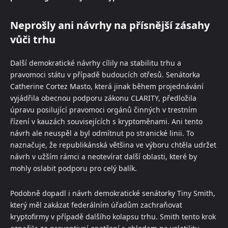
Neprošly ani návrhy na přísnější zásahy
vůči trhu
Další demokratické návrhy cílily na stabilitu trhu a
pravomoci státu v případě budoucích otřesů. Senátorka
Catherine Cortez Masto, která jinak během projednávání
vyjádřila obecnou podporu zákonu CLARITY, předložila
úpravu posilující pravomoci orgánů činných v trestním
řízení v kauzách souvisejících s kryptoměnami. Ani tento
návrh ale neuspěl a byl odmítnut po stranické linii. To
naznačuje, že republikánská většina ve výboru chtěla udržet
návrh v užším rámci a neotevírat další oblasti, které by
mohly oslabit podporu pro celý balík.
Podobně dopadl i návrh demokratické senátorky Tiny Smith,
který měl zakázat federálním úřadům zachraňovat
kryptofirmy v případě dalšího kolapsu trhu. Smith tento krok