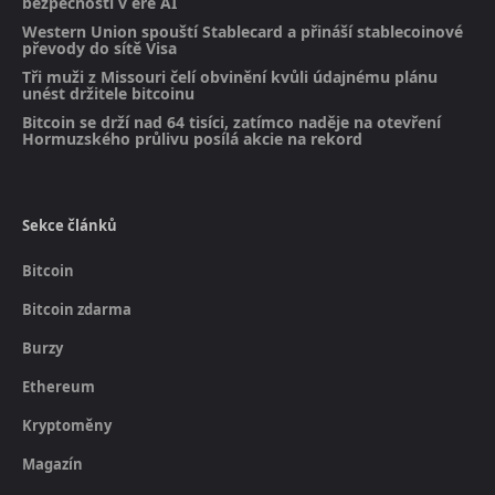
bezpečnosti v éře AI
Western Union spouští Stablecard a přináší stablecoinové
převody do sítě Visa
Tři muži z Missouri čelí obvinění kvůli údajnému plánu
unést držitele bitcoinu
Bitcoin se drží nad 64 tisíci, zatímco naděje na otevření
Hormuzského průlivu posílá akcie na rekord
Sekce článků
Bitcoin
Bitcoin zdarma
Burzy
Ethereum
Kryptoměny
Magazín