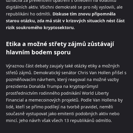
označila za preventivní opatření s ohledem na volatilitu
digitálních aktiv. Všichni demokraté se pro něj vyslovili, ale
republikáni ho odmítli.
Diskuse tím znovu připomněla
starou otázku, zda má stát v krizových situacích nést část
rizik soukromého kryptosektoru.
Etika a možné střety zájmů zůstávají
hlavním bodem sporu
Výraznou část debaty zaujaly také otázky etiky a možných
střetů zájmů. Demokratický senátor Chris Van Hollen přišel s
pozměňovacím návrhem, který reagoval na možné vazby
prezidenta Donalda Trumpa na kryptoprůmysl
prostřednictvím rodinného podnikání World Liberty
Financial a memecoinových projektů. Podle Van Hollena by
lidé, kteří se přímo podílejí na tvorbě pravidel, neměli
současně vystupovat jako emitenti podobných aktiv nebo
mincí. Jeho návrh však všech 13 republikánů odmítlo.