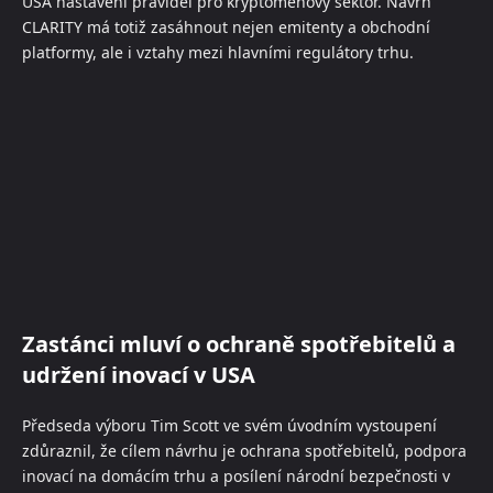
USA nastavení pravidel pro kryptoměnový sektor. Návrh
CLARITY má totiž zasáhnout nejen emitenty a obchodní
platformy, ale i vztahy mezi hlavními regulátory trhu.
Zastánci mluví o ochraně spotřebitelů a
udržení inovací v USA
Předseda výboru Tim Scott ve svém úvodním vystoupení
zdůraznil, že cílem návrhu je ochrana spotřebitelů, podpora
inovací na domácím trhu a posílení národní bezpečnosti v