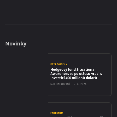
Novinky
KRYPTOMĚNY
Hedgeový fond Situational
Awareness se po otřesu vrací s
investicí 400 milionů dolarů
MARTIN KOUTNÝ
-
7. 8. 2026
ETHEREUM