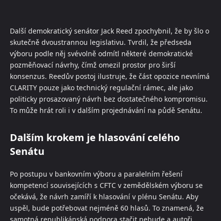
Další demokratický senátor Jack Reed zpochybnil, že by šlo o
skutečně dvoustrannou legislativu. Tvrdil, že předseda
výboru podle něj svévolně odmítl některé demokratické
pozměňovací návrhy, čímž omezil prostor pro širší
konsenzus. Reedův postoj ilustruje, že část opozice nevnímá
CLARITY pouze jako technický regulační rámec, ale jako
politicky prosazovaný návrh bez dostatečného kompromisu.
To může hrát roli i v dalším projednávání na půdě Senátu.
Dalším krokem je hlasování celého
Senátu
Po postupu v bankovním výboru a paralelním řešení
kompetencí souvisejících s CFTC v zemědělském výboru se
očekává, že návrh zamíří k hlasování v plénu Senátu. Aby
uspěl, bude potřebovat nejméně 60 hlasů. To znamená, že
samotná republikánská podpora stačit nebude a autoři