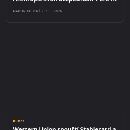
MARTIN KOUTNÝ
-
7. 8. 2026
BURZY
Western Union spouští Stablecard a