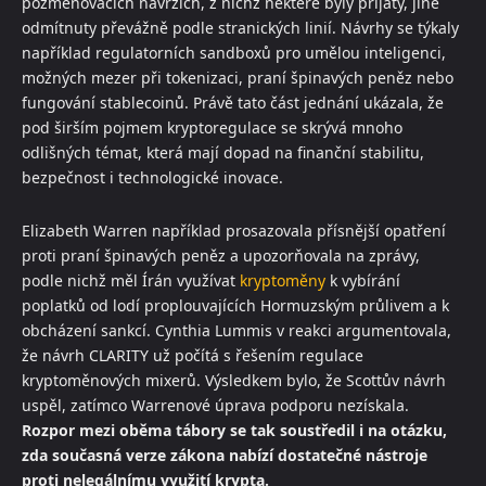
pozměňovacích návrzích, z nichž některé byly přijaty, jiné
odmítnuty převážně podle stranických linií. Návrhy se týkaly
například regulatorních sandboxů pro umělou inteligenci,
možných mezer při tokenizaci, praní špinavých peněz nebo
fungování stablecoinů. Právě tato část jednání ukázala, že
pod širším pojmem kryptoregulace se skrývá mnoho
odlišných témat, která mají dopad na finanční stabilitu,
bezpečnost i technologické inovace.
Elizabeth Warren například prosazovala přísnější opatření
proti praní špinavých peněz a upozorňovala na zprávy,
podle nichž měl Írán využívat
kryptoměny
k vybírání
poplatků od lodí proplouvajících Hormuzským průlivem a k
obcházení sankcí. Cynthia Lummis v reakci argumentovala,
že návrh CLARITY už počítá s řešením regulace
kryptoměnových mixerů. Výsledkem bylo, že Scottův návrh
uspěl, zatímco Warrenové úprava podporu nezískala.
Rozpor mezi oběma tábory se tak soustředil i na otázku,
zda současná verze zákona nabízí dostatečné nástroje
proti nelegálnímu využití krypta.