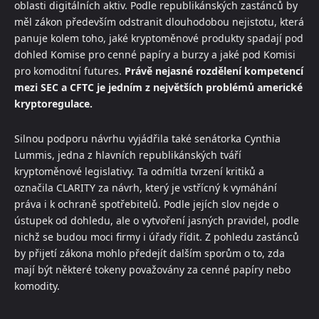
oblasti digitálních aktiv. Podle republikánských zastánců by
měl zákon především odstranit dlouhodobou nejistotu, která
panuje kolem toho, jaké kryptoměnové produkty spadají pod
dohled Komise pro cenné papíry a burzy a jaké pod Komisi
pro komoditní futures.
Právě nejasné rozdělení kompetencí
mezi SEC a CFTC je jedním z největších problémů americké
kryptoregulace.
Silnou podporu návrhu vyjádřila také senátorka Cynthia
Lummis, jedna z hlavních republikánských tváří
kryptoměnové legislativy. Ta odmítla tvrzení kritiků a
označila CLARITY za návrh, který je vstřícný k vymáhání
práva i k ochraně spotřebitelů. Podle jejích slov nejde o
ústupek od dohledu, ale o vytvoření jasných pravidel, podle
nichž se budou moci firmy i úřady řídit. Z pohledu zastánců
by přijetí zákona mohlo předejít dalším sporům o to, zda
mají být některé tokeny považovány za cenné papíry nebo
komodity.