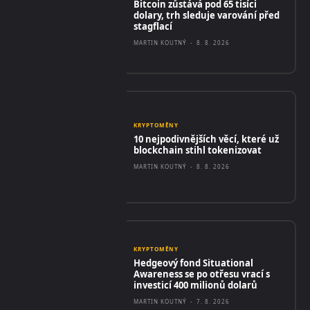
Bitcoin zůstává pod 65 tisíci
dolary, trh sleduje varování před
stagflací
MARTIN KOUTNÝ
-
8. 8. 2026
KRYPTOMĚNY
10 nejpodivnějších věcí, které už
blockchain stihl tokenizovat
MARTIN KOUTNÝ
-
8. 8. 2026
KRYPTOMĚNY
Hedgeový fond Situational
Awareness se po otřesu vrací s
investicí 400 milionů dolarů
MARTIN KOUTNÝ
-
7. 8. 2026