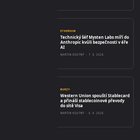
ETHEREUM
Technický šéf Mysten Labs míří do
Anthropic kvůli bezpečnosti v éře
AI
MARTIN KOUTNÝ
-
7. 8. 2026
BURZY
Western Union spouští Stablecard
a přináší stablecoinové převody
do sítě Visa
MARTIN KOUTNÝ
-
6. 8. 2026