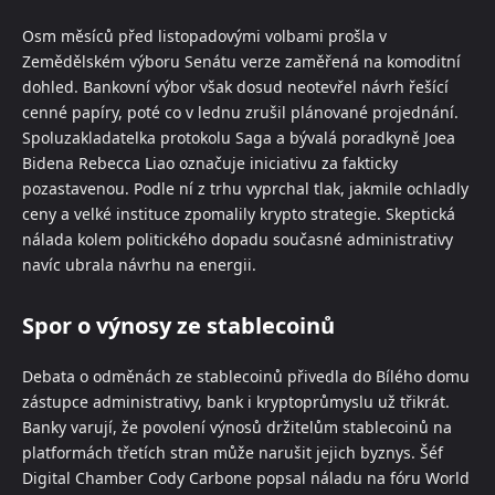
Osm měsíců před listopadovými volbami prošla v
Zemědělském výboru Senátu verze zaměřená na komoditní
dohled. Bankovní výbor však dosud neotevřel návrh řešící
cenné papíry, poté co v lednu zrušil plánované projednání.
Spoluzakladatelka protokolu Saga a bývalá poradkyně Joea
Bidena Rebecca Liao označuje iniciativu za fakticky
pozastavenou. Podle ní z trhu vyprchal tlak, jakmile ochladly
ceny a velké instituce zpomalily krypto strategie. Skeptická
nálada kolem politického dopadu současné administrativy
navíc ubrala návrhu na energii.
Spor o výnosy ze stablecoinů
Debata o odměnách ze stablecoinů přivedla do Bílého domu
zástupce administrativy, bank i kryptoprůmyslu už třikrát.
Banky varují, že povolení výnosů držitelům stablecoinů na
platformách třetích stran může narušit jejich byznys. Šéf
Digital Chamber Cody Carbone popsal náladu na fóru World