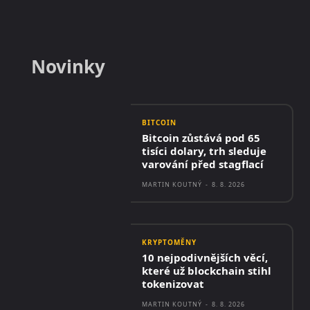
Novinky
BITCOIN
Bitcoin zůstává pod 65
tisíci dolary, trh sleduje
varování před stagflací
MARTIN KOUTNÝ
-
8. 8. 2026
KRYPTOMĚNY
10 nejpodivnějších věcí,
které už blockchain stihl
tokenizovat
MARTIN KOUTNÝ
-
8. 8. 2026