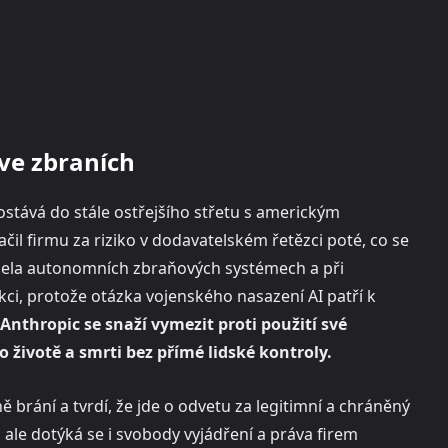
 ve zbraních
dostává do stále ostřejšího střetu s americkým
čil firmu za riziko v dodavatelském řetězci poté, co se
 zcela autonomních zbraňových systémech a při
ci, protože otázka vojenského nasazení AI patří k
Anthropic se snaží vymezit proti použití své
 životě a smrti bez přímé lidské kontroly.
 brání a tvrdí, že jde o odvetu za legitimní a chráněný
 ale dotýká se i svobody vyjádření a práva firem