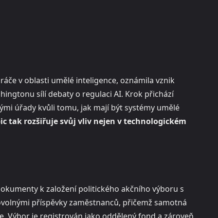
ráče v oblasti umělé inteligence, oznámila vznik
ingtonu sílí debaty o regulaci AI. Krok přichází
mi úřady kvůli tomu, jak mají být systémy umělé
c tak rozšiřuje svůj vliv nejen v technologickém
dokumenty k založení politického akčního výboru s
ovolnými příspěvky zaměstnanců, přičemž samotná
. Výbor je registrován jako oddělený fond a zároveň