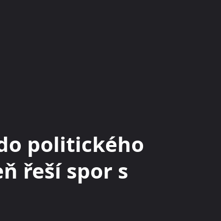
KRYPTOMĚNY
BURZY
RADY A TIPY
do politického
ň řeší spor s