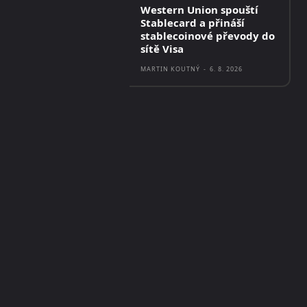
Western Union spouští
Stablecard a přináší
stablecoinové převody do
sítě Visa
MARTIN KOUTNÝ
-
6. 8. 2026