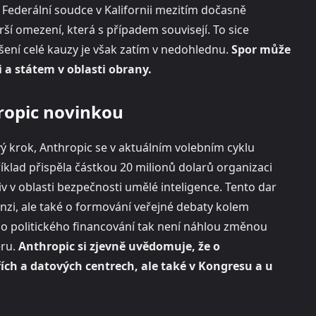
. Federální soudce v Kalifornii mezitím dočasně
rší omezení, která s případem souvisejí. To sice
šení celé kauzy je však zatím v nedohlednu.
Spor může
 a státem v oblasti obrany.
hropic novinkou
ý krok, Anthropic se v aktuálním volebním cyklu
íklad přispěla částkou 20 milionů dolarů organizaci
iv v oblasti bezpečnosti umělé inteligence. Tento dar
nzi, ale také o formování veřejné debaty kolem
do politického financování tak není náhlou změnou
ěru.
Anthropic si zjevně uvědomuje, že o
ích a datových centrech, ale také v Kongresu a u