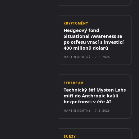
KRYPTOMĚNY
Hedgeový fond
Situational Awareness se
po otřesu vrací s investicí
400 milionů dolarů
MARTIN KOUTNÝ
-
7. 8. 2026
ETHEREUM
Technický šéf Mysten Labs
míří do Anthropic kvůli
bezpečnosti v éře AI
MARTIN KOUTNÝ
-
7. 8. 2026
BURZY