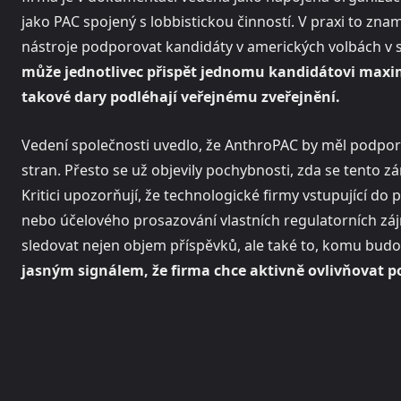
jako PAC spojený s lobbistickou činností. V praxi to z
nástroje podporovat kandidáty v amerických volbách v s
může jednotlivec přispět jednomu kandidátovi maxim
takové dary podléhají veřejnému zveřejnění.
Vedení společnosti uvedlo, že AnthroPAC by měl podpor
stran. Přesto se už objevily pochybnosti, zda se tento
Kritici upozorňují, že technologické firmy vstupující do 
nebo účelového prosazování vlastních regulatorních zá
sledovat nejen objem příspěvků, ale také to, komu bud
jasným signálem, že firma chce aktivně ovlivňovat p