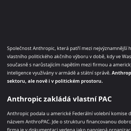
Společnost Anthropic, která patří mezi nejvýznamnější h
vlastního politického akčního výboru v době, kdy ve Wash
současně s narůstajícím napětím mezi firmou a americký
inteligence využívány v armádě a státní správě.
Anthropi
sektoru, ale nově i v politickém prostoru.
Anthropic zakládá vlastní PAC
Anthropic podala u americké Federální volební komise 
názvem AnthroPAC. Jde o strukturu financovanou dobr
firma je v dokumentaci vedena jako napojená organizace