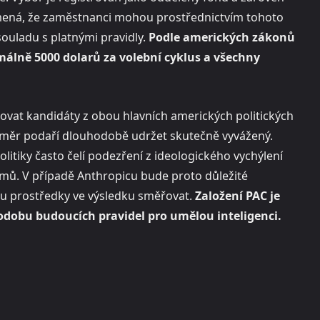
namená, že zaměstnanci mohou prostřednictvím tohoto
ouladu s platnými pravidly.
Podle amerických zákonů
álně 5000 dolarů za volební cyklus a všechny
ovat kandidáty z obou hlavních amerických politických
 záměr podaří dlouhodobě udržet skutečně vyvážený.
politiky často čelí podezření z ideologického vychýlení
jmů. V případě Anthropicu bude proto důležité
ou prostředky ve výsledku směřovat.
Založení PAC je
odobu budoucích pravidel pro umělou inteligenci.