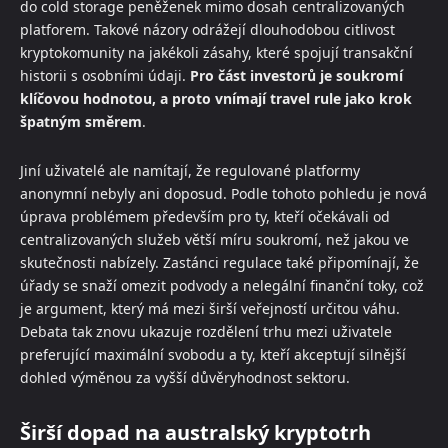
do cold storage peněženek mimo dosah centralizovaných
platforem. Takové názory odrážejí dlouhodobou citlivost
kryptokomunity na jakékoli zásahy, které spojují transakční
historii s osobními údaji.
Pro část investorů je soukromí
klíčovou hodnotou, a proto vnímají travel rule jako krok
špatným směrem
.
Jiní uživatelé ale namítají, že regulované platformy
anonymní nebyly ani doposud. Podle tohoto pohledu je nová
úprava problémem především pro ty, kteří očekávali od
centralizovaných služeb větší míru soukromí, než jakou ve
skutečnosti nabízely. Zastánci regulace také připomínají, že
úřady se snaží omezit podvody a nelegální finanční toky, což
je argument, který má mezi širší veřejností určitou váhu.
Debata tak znovu ukazuje rozdělení trhu mezi uživatele
preferující maximální svobodu a ty, kteří akceptují silnější
dohled výměnou za vyšší důvěryhodnost sektoru.
Širší dopad na australský kryptotrh