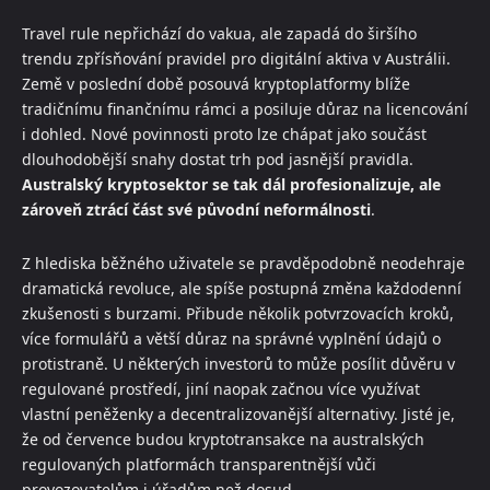
Travel rule nepřichází do vakua, ale zapadá do širšího
trendu zpřísňování pravidel pro digitální aktiva v Austrálii.
Země v poslední době posouvá kryptoplatformy blíže
tradičnímu finančnímu rámci a posiluje důraz na licencování
i dohled. Nové povinnosti proto lze chápat jako součást
dlouhodobější snahy dostat trh pod jasnější pravidla.
Australský kryptosektor se tak dál profesionalizuje, ale
zároveň ztrácí část své původní neformálnosti
.
Z hlediska běžného uživatele se pravděpodobně neodehraje
dramatická revoluce, ale spíše postupná změna každodenní
zkušenosti s burzami. Přibude několik potvrzovacích kroků,
více formulářů a větší důraz na správné vyplnění údajů o
protistraně. U některých investorů to může posílit důvěru v
regulované prostředí, jiní naopak začnou více využívat
vlastní peněženky a decentralizovanější alternativy. Jisté je,
že od července budou kryptotransakce na australských
regulovaných platformách transparentnější vůči
provozovatelům i úřadům než dosud.