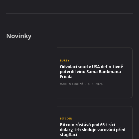
Novinky
BURZY
Odvolací soud v USA definitivně
potvrdil vinu Sama Bankmana-
Frieda
MARTIN KOUTNÝ
-
8. 8. 2026
BITCOIN
Bitcoin zůstává pod 65 tisíci
dolary, trh sleduje varování před
stagflací