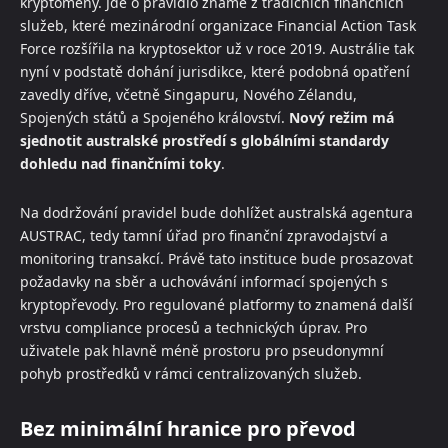
kryptoměny. Jde o pravidlo známé z tradičních finančních
služeb, které mezinárodní organizace Financial Action Task
Force rozšířila na kryptosektor už v roce 2019. Austrálie tak
nyní v podstatě dohání jurisdikce, které podobná opatření
zavedly dříve, včetně Singapuru, Nového Zélandu,
Spojených států a Spojeného království.
Nový režim má
sjednotit australské prostředí s globálními standardy
dohledu nad finančními toky
.
Na dodržování pravidel bude dohlížet australská agentura
AUSTRAC, tedy tamní úřad pro finanční zpravodajství a
monitoring transakcí. Právě tato instituce bude prosazovat
požadavky na sběr a uchovávání informací spojených s
kryptopřevody. Pro regulované platformy to znamená další
vrstvu compliance procesů a technických úprav. Pro
uživatele pak hlavně méně prostoru pro pseudonymní
pohyb prostředků v rámci centralizovaných služeb.
Bez minimální hranice pro převod