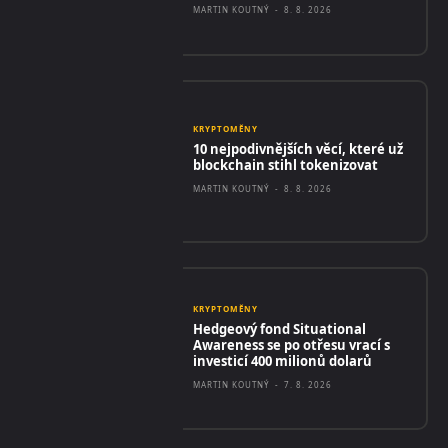
MARTIN KOUTNÝ
-
8. 8. 2026
KRYPTOMĚNY
10 nejpodivnějších věcí, které už
blockchain stihl tokenizovat
MARTIN KOUTNÝ
-
8. 8. 2026
KRYPTOMĚNY
Hedgeový fond Situational
Awareness se po otřesu vrací s
investicí 400 milionů dolarů
MARTIN KOUTNÝ
-
7. 8. 2026