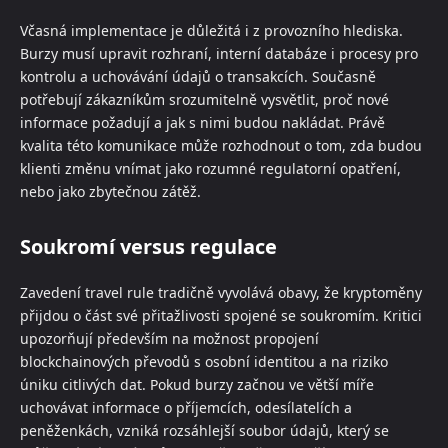
Včasná implementace je důležitá i z provozního hlediska.
Burzy musí upravit rozhraní, interní databáze i procesy pro
kontrolu a uchovávání údajů o transakcích. Současně
potřebují zákazníkům srozumitelně vysvětlit, proč nové
informace požadují a jak s nimi budou nakládat. Právě
kvalita této komunikace může rozhodnout o tom, zda budou
klienti změnu vnímat jako rozumné regulatorní opatření,
nebo jako zbytečnou zátěž.
Soukromí versus regulace
Zavedení travel rule tradičně vyvolává obavy, že kryptoměny
přijdou o část své přitažlivosti spojené se soukromím. Kritici
upozorňují především na možnost propojení
blockchainových převodů s osobní identitou a na riziko
úniku citlivých dat. Pokud burzy začnou ve větší míře
uchovávat informace o příjemcích, odesílatelích a
peněženkách, vzniká rozsáhlejší soubor údajů, který se