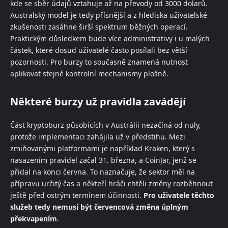
kde se sběr údajů vztahuje až na převody od 3000 dolarů.
Australský model je tedy přísnější a z hlediska uživatelské
zkušenosti zasáhne širší spektrum běžných operací.
Praktickým důsledkem bude více administrativy i u malých
částek, které dosud uživatelé často posílali bez větší
pozornosti. Pro burzy to současně znamená nutnost
aplikovat stejné kontrolní mechanismy plošně.
Některé burzy už pravidla zavádějí
Část kryptoburz působících v Austrálii nezačíná od nuly,
protože implementaci zahájila už v předstihu. Mezi
zmiňovanými platformami je například Kraken, který s
nasazením pravidel začal 31. března, a CoinJar, jenž se
přidal na konci června. To naznačuje, že sektor měl na
přípravu určitý čas a někteří hráči chtěli změny rozběhnout
ještě před ostrým termínem účinnosti.
Pro uživatele těchto
služeb tedy nemusí být červencová změna úplným
překvapením
.