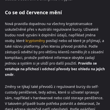
Co se od července mění
Nová pravidla dopadnou na všechny kryptotransakce
uskutečněné přes v Austrálii regulované burzy. Uživatelé
budou nově vyzváni k doplnění údajů, například jména
osoby, které
kryptoměny
posílají nebo od které je přijímají, a
také názvu platformy, přes kterou převod probíhá. Podle
zástupců odvětví by pro většinu klientů nemělo jít o zásadní
komplikaci, protože potřebné informace obvykle zadají
jednou a systém si je uloží pro další použití.
Pravidlo se
vztahuje na příchozí i odchozí převody bez ohledu na jejich
směr
.
Změny se týkají také převodů z regulované burzy do self-
custody peněženek, tedy adres, které si uživatel spravuje
sám, například v hardwarové nebo cold storage peněžence.
V takovém případě bude potřeba potvrdit a deklarovat, že
daná adresa skutečně patří odesílateli. Podle vyjádření