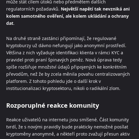
může stát cílem útoků nebo předmětem dalších
regulatorních požadavků.
Největší napětí tak nevzniká ani
kolem samotného ověření, ale kolem ukládání a ochrany
dat
.
Na druhé straně zastánci připomínají, že regulované
kryptoburzy už dávno nefungují jako anonymní prostředí.
Většina z nich vyžaduje identifikaci klienta v rámci KYC a
pravidel proti praní špinavých peněz. Nová úprava tedy
spíše rozšiřuje množství údajů připojených ke konkrétním
převodům, než že by zcela měnila povahu centralizovaných
platforem. Z tohoto pohledu jde o další krok v
institucionalizaci kryptosektoru, nikoli o radikální zlom.
Rozporuplné reakce komunity
Reakce uživatelů na internetu jsou smíšené. Část komunity
tvrdí, že s novými pravidly bude prakticky nemožné posílat
kryptoměny anonymně, a někteří proto zvažují přesun aktiv