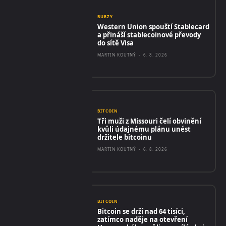
BURZY
Western Union spouští Stablecard
a přináší stablecoinové převody
do sítě Visa
MARTIN KOUTNÝ
-
6. 8. 2026
BITCOIN
Tři muži z Missouri čelí obvinění
kvůli údajnému plánu unést
držitele bitcoinu
MARTIN KOUTNÝ
-
6. 8. 2026
BITCOIN
Bitcoin se drží nad 64 tisíci,
zatímco naděje na otevření