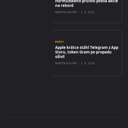
Hormuzského průlivu posílá akcie
na rekord
MARTIN KOUTNÝ
-
5. 8. 2026
BURZY
Apple krátce stáhl Telegram z App
Storu, token Gram po propadu
oživil
MARTIN KOUTNÝ
-
5. 8. 2026