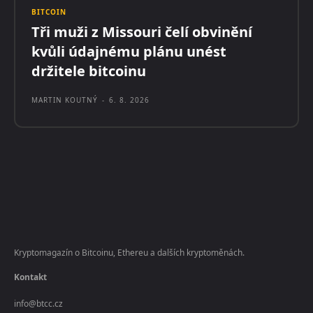
BITCOIN
Tři muži z Missouri čelí obvinění
kvůli údajnému plánu unést
držitele bitcoinu
MARTIN KOUTNÝ
-
6. 8. 2026
Kryptomagazín o Bitcoinu, Ethereu a dalších kryptoměnách.
Kontakt
info@btcc.cz