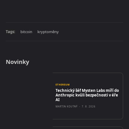
Tags:
bitcoin
kryptoměny
Novinky
ETHEREUM
Technický šéf Mysten Labs míří do
Anthropic kvůli bezpečnosti v éře
AI
MARTIN KOUTNÝ
-
7. 8. 2026