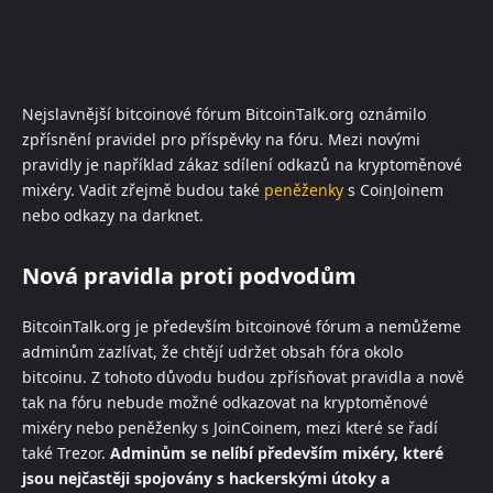
Nejslavnější bitcoinové fórum BitcoinTalk.org oznámilo
zpřísnění pravidel pro příspěvky na fóru. Mezi novými
pravidly je například zákaz sdílení odkazů na kryptoměnové
mixéry. Vadit zřejmě budou také
peněženky
s CoinJoinem
nebo odkazy na darknet.
Nová pravidla proti podvodům
BitcoinTalk.org je především bitcoinové fórum a nemůžeme
adminům zazlívat, že chtějí udržet obsah fóra okolo
bitcoinu. Z tohoto důvodu budou zpřísňovat pravidla a nově
tak na fóru nebude možné odkazovat na kryptoměnové
mixéry nebo peněženky s JoinCoinem, mezi které se řadí
také Trezor.
Adminům se nelíbí především mixéry, které
jsou nejčastěji spojovány s hackerskými útoky a