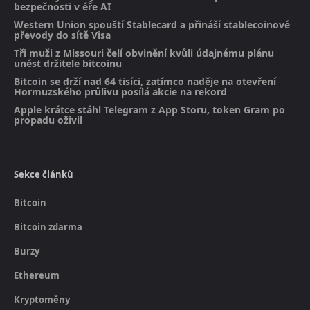
bezpečnosti v éře AI
Western Union spouští Stablecard a přináší stablecoinové
převody do sítě Visa
Tři muži z Missouri čelí obvinění kvůli údajnému plánu
unést držitele bitcoinu
Bitcoin se drží nad 64 tisíci, zatímco naděje na otevření
Hormuzského průlivu posílá akcie na rekord
Apple krátce stáhl Telegram z App Storu, token Gram po
propadu oživil
Sekce článků
Bitcoin
Bitcoin zdarma
Burzy
Ethereum
Kryptoměny