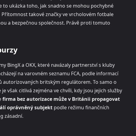
je to ukázka toho, jak snadno se mohou pochybné
í. Přítomnost takové značky ve vrcholovém fotbale
nou a bezpečnou společnost. Právě proti tomuto
burzy
y BingX a OKX, které navázaly partnerství s kluby
nacházejí na varovném seznamu FCA, podle informací
ktů autorizovaných britským regulátorem. To samo o
 však citlivá zejména ve chvíli, kdy jsou jejich služby
e
firma bez autorizace může v Británii propagovat
válí oprávněný subjekt
podle režimu finančních
ng zásadní.