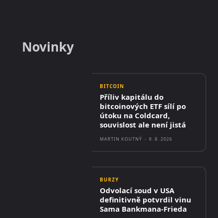
Novinky
BITCOIN
Příliv kapitálu do
bitcoinových ETF sílí po
útoku na Coldcard,
souvislost ale není jistá
MARTIN KOUTNÝ
-
9. 8. 2026
BURZY
Odvolací soud v USA
definitivně potvrdil vinu
Sama Bankmana-Frieda