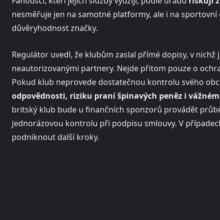
Fanoušci, kteří jejich služby využijí, podle úřadu
riskují
nesměřuje jen na samotné platformy, ale i na sportovní 
důvěryhodnost značky.
Regulátor uvedl, že klubům zaslal přímé dopisy, v nichž
neautorizovanými partnery. Nejde přitom pouze o ochranu
Pokud klub neprovede dostatečnou kontrolu svého obch
odpovědnosti, riziku praní špinavých peněz i vážném
britský klub bude u finančních sponzorů provádět průbě
jednorázovou kontrolu při podpisu smlouvy. V případech,
podniknout další kroky.