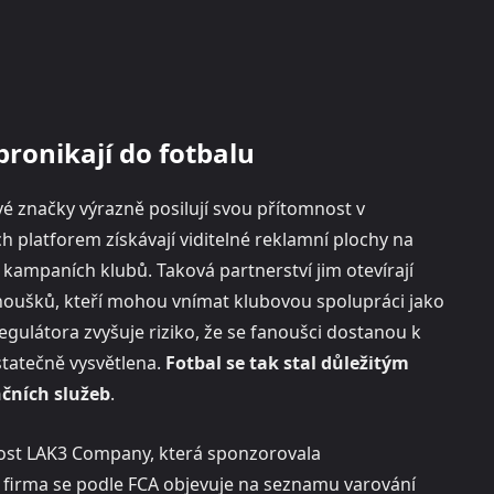
pronikají do fotbalu
é značky výrazně posilují svou přítomnost v
 platforem získávají viditelné reklamní plochy na
kampaních klubů. Taková partnerství jim otevírají
fanoušků, kteří mohou vnímat klubovou spolupráci jako
gulátora zvyšuje riziko, že se fanoušci dostanou k
statečně vysvětlena.
Fotbal se tak stal důležitým
nčních služeb
.
nost LAK3 Company, která sponzorovala
firma se podle FCA objevuje na seznamu varování