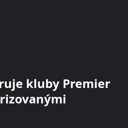
KRYPTOMĚNY
BURZY
RADY A TIPY
aruje kluby Premier
rizovanými