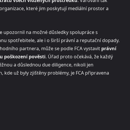
 ztrátu všech vložených prostředků
. Varování tak
organizace, které jim poskytují mediální prostor a
 je upozornil na možné důsledky spolupráce s
 spotřebitele, ale i o širší právní a reputační dopady.
odního partnera, může se podle FCA vystavit
právní
u poškození pověsti
. Úřad proto očekává, že každý
žnou a důslednou due diligence, nikoli jen
 kde už byly zjištěny problémy, je FCA připravena