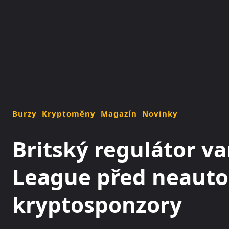
NOVINKY
MAGAZÍN
Burzy
Kryptoměny
Magazín
Novinky
Britský regulátor v
League před neauto
kryptosponzory