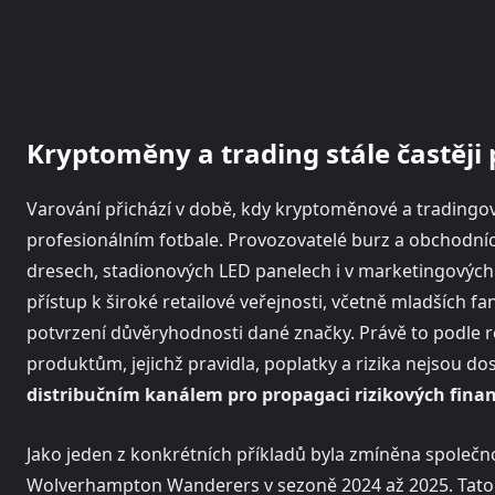
Kryptoměny a trading stále častěji 
Varování přichází v době, kdy kryptoměnové a tradingov
profesionálním fotbale. Provozovatelé burz a obchodních
dresech, stadionových LED panelech i v marketingových 
přístup k široké retailové veřejnosti, včetně mladších 
potvrzení důvěryhodnosti dané značky. Právě to podle re
produktům, jejichž pravidla, poplatky a rizika nejsou do
distribučním kanálem pro propagaci rizikových fina
Jako jeden z konkrétních příkladů byla zmíněna společ
Wolverhampton Wanderers v sezoně 2024 až 2025. Tato 