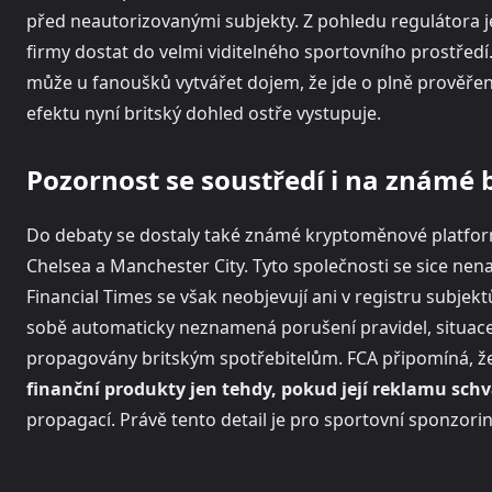
před neautorizovanými subjekty. Z pohledu regulátora 
firmy dostat do velmi viditelného sportovního prostřed
může u fanoušků vytvářet dojem, že jde o plně prověře
efektu nyní britský dohled ostře vystupuje.
Pozornost se soustředí i na známé 
Do debaty se dostaly také známé kryptoměnové platform
Chelsea a Manchester City. Tyto společnosti se sice ne
Financial Times se však neobjevují ani v registru subje
sobě automaticky neznamená porušení pravidel, situace je
propagovány britským spotřebitelům. FCA připomíná, ž
finanční produkty jen tehdy, pokud její reklamu sch
propagací. Právě tento detail je pro sportovní sponzori