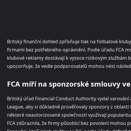
Britský finanční dohled zpřísňuje tlak na fotbalové klu
firmami bez potřebného oprávnění. Podle úřadu FCA moh
klubové reklamy dostávají k vysoce rizikovým službám b
upozorňuje, že vedle podporovatelů mohou nést následk
FCA míří na sponzorské smlouvy ve
Britský úřad Financial Conduct Authority vydal varová
League, aby si důkladně prověřovaly sponzory z oblasti 
některé neautorizované společnosti využívají popularitu 
FCA zdůraznila, že firmy působící bez povolení mohou p