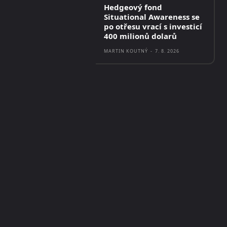
Hedgeový fond
Situational Awareness se
po otřesu vrací s investicí
400 milionů dolarů
MARTIN KOUTNÝ
-
7. 8. 2026