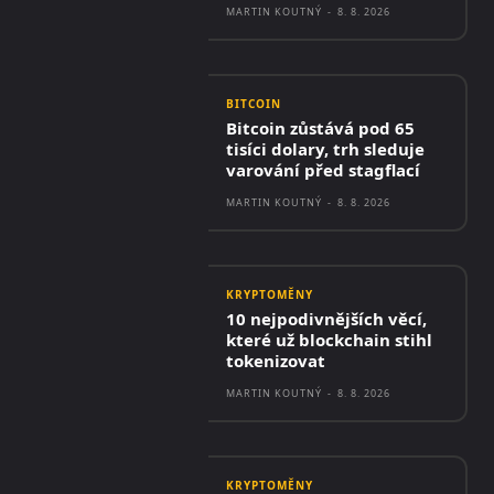
MARTIN KOUTNÝ
-
8. 8. 2026
BITCOIN
Bitcoin zůstává pod 65
tisíci dolary, trh sleduje
varování před stagflací
MARTIN KOUTNÝ
-
8. 8. 2026
KRYPTOMĚNY
10 nejpodivnějších věcí,
které už blockchain stihl
tokenizovat
MARTIN KOUTNÝ
-
8. 8. 2026
KRYPTOMĚNY