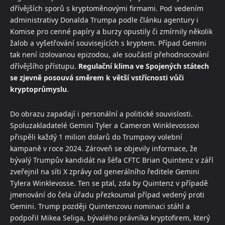
dřívějších sporů s kryptoměnovými firmami. Pod vedením
administrativy Donalda Trumpa podle článku agentury i
Komise pro cenné papíry a burzy opustily či zmírnily několik
žalob a vyšetřování souvisejících s kryptem. Případ Gemini
tak není izolovanou epizodou, ale součástí přehodnocování
dřívějšího přístupu.
Regulační klima ve Spojených státech
se zjevně posouvá směrem k větší vstřícnosti vůči
kryptoprůmyslu
.
Do obrazu zapadají i personální a politické souvislosti.
Spoluzakladatelé Gemini Tyler a Cameron Winklevossovi
přispěli každý 1 milion dolarů do Trumpovy volební
kampaně v roce 2024. Zároveň se objevily informace, že
bývalý Trumpův kandidát na šéfa CFTC Brian Quintenz v září
zveřejnil na síti X zprávy od generálního ředitele Gemini
Tylera Winklevosse. Ten se ptal, zda by Quintenz v případě
jmenování do čela úřadu přezkoumal případ vedený proti
Gemini. Trump později Quintenzovu nominaci stáhl a
podpořil Mikea Seliga, bývalého právníka kryptofirem, který