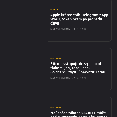
BURZY
Apple krátce stáhl Telegram z App
Storu, token Gram po propadu
oživil
MARTIN KOUTNÝ
-
5. 8. 2026
BITCOIN
Bitcoin vstupuje do srpna pod
tlakem: jen, ropa i hack
Coldcardu zvyšují nervozitu trhu
MARTIN KOUTNÝ
-
5. 8. 2026
BITCOIN
Neúspěch zákona CLARITY může
podle Bernsteinu srazit kryptotrh