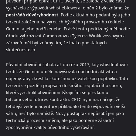
původní případ opíral. CFTC uvedla, že žaloba z velké části
vycházela z výpovědi whistleblowera, o němž bylo známo, že
postrádá důvěryhodnost
. Podle aktuálního podání byla jeho
tvrzení založena na výrocích bývalého provozního ředitele
Gemini a jeho podřízeného. Právě tento podřízený měl podle
úřadu vyhrožovat Cameronovi a Tylerovi Winklevossovým a
zároveň měl být známý tím, že lhal o podstatných
skutečnostech.
Původní obvinění sahala až do roku 2017, kdy whistleblower
tvrdil, že Gemini uměle navyšovala obchodní aktivitu a
objemy, aby zkreslila skutečnou uživatelskou poptávku. Tato
tvrzení se později propsala do širšího regulačního sporu,
který vyvrcholil obviněními týkajícími se přezkumu
bitcoinového futures kontraktu. CFTC nyní naznačuje, že
tehdejší vedení agentury přikládalo těmto výpovědím větší
váhu, než bylo namístě. Nový postoj tak nepůsobí jen jako
technická procesní změna, ale jako poměrně zásadní
zpochybnění kvality původního vyšetřování.