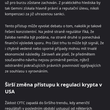
už pro burzu zůstane zachován. Z praktického hlediska by
tak Gemini získala hlavně právní a reputační úlevu, nikoli
kompenzaci za již uhrazenou sankci.
Tento přístup může vyvolat debatu o tom, nakolik je takové
řešení konzistentní. Na jedné straně regulátor říká, že
žaloba neměla být podána, na straně druhé si ponechává
finanční výsledek sporu. Pro část trhu to může být signál, že
i chybně vedené nebo sporné případy mohou mít trvalé
ekonomické následky. Zároveň ale platí, že předmětem
současného návrhu nejsou primárně peníze, nýbrž
odstranění pokračujících právních povinností vyplývajících
ze souhlasu s vyrovnáním.
Širší změna přístupu k regulaci krypta v
USA
Žádost CFTC zapadá do širšího trendu, kdy američtí
regulátoři v posledním období ustupují od některých