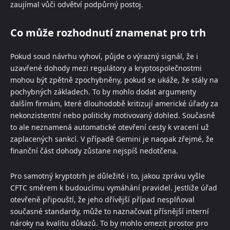
zaujímal vůči odvětví podpůrný postoj.
Co může rozhodnutí znamenat pro trh
Pokud soud návrhu vyhoví, půjde o výrazný signál, že i
uzavřené dohody mezi regulátory a kryptospolečnostmi
mohou být zpětně zpochybněny, pokud se ukáže, že stály na
pochybných základech. To by mohlo dodat argumenty
dalším firmám, které dlouhodobě kritizují americké úřady za
nekonzistentní nebo politicky motivovaný dohled. Současně
to ale neznamená automatické otevření cesty k vracení už
zaplacených sankcí. V případě Gemini je naopak zřejmé, že
finanční část dohody zůstane nejspíš nedotčena.
Pro samotný kryptotrh je důležité i to, jakou zprávu vyšle
CFTC směrem k budoucímu vymáhání pravidel. Jestliže úřad
otevřeně připouští, že jeho dřívější případ nesplňoval
současné standardy, může to naznačovat přísnější interní
nároky na kvalitu důkazů. To by mohlo omezit prostor pro