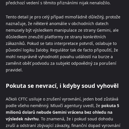
předchozí vedení s těmito přiznáními nijak nenaložilo.
Tento detail je pro celý případ mimořádně důležitý, protože
naznačuje, že některé anomálie v obchodních datech
nemusely být výsledkem manipulace ze strany Gemini, ale
důsledkem zneužití platformy ze strany konkrétních
zákazníků. Pokud se tato interpretace potvrdí, oslabuje to
původní logiku žaloby. Regulátor tak de facto připouští, že
mohl nesprávně vyhodnotit povahu událostí na burze a
zaměnit oběť podvodu za subjekt odpovědný za porušení
pravidel.
Pokuta se nevrací, i kdyby soud vyhověl
Ačkoli CFTC usiluje o zrušení vyrovnání, jeden bod zůstává
podle všeho neměnný. Mluvčí agentury uvedl, že
pokuta 5
milionů dolarů nebude Gemini vrácena bez ohledu na
výsledek návrhu
. To znamená, že i pokud soud dohodu
zruší a odstraní zbývající závazky, finanční dopad vyrovnání