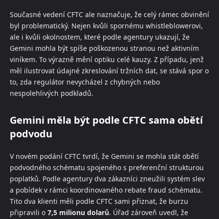
Současné vedení CFTC ale naznačuje, že celý rámec obvinění
byl problematický. Nejen kvůli spornému whistleblowerovi,
ale i kvůli okolnostem, které podle agentury ukazují, že
Gemini mohla být spíše poškozenou stranou než aktivním
viníkem. To výrazně mění optiku celé kauzy. Z případu, jenž
měl ilustrovat údajné zkreslování tržních dat, se stává spor o
to, zda regulátor nevycházel z chybných nebo
nespolehlivých podkladů.
Gemini měla být podle CFTC sama obětí
podvodu
V novém podání CFTC tvrdí, že Gemini se mohla stát obětí
podvodného schématu spojeného s preferenční strukturou
poplatků. Podle agentury dva zákazníci zneužili systém slev
a pobídek v rámci koordinovaného rebate fraud schématu.
Tito dva klienti měli podle CFTC sami přiznat, že burzu
připravili o
7,5 milionu dolarů
. Úřad zároveň uvedl, že