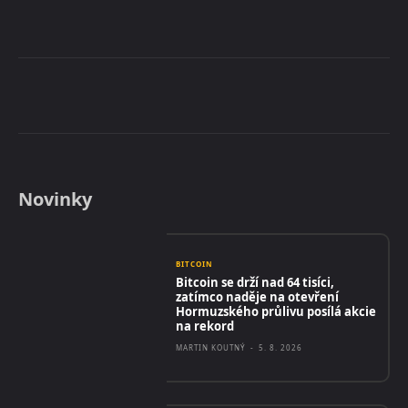
Novinky
BITCOIN
Bitcoin se drží nad 64 tisíci,
zatímco naděje na otevření
Hormuzského průlivu posílá akcie
na rekord
MARTIN KOUTNÝ
-
5. 8. 2026