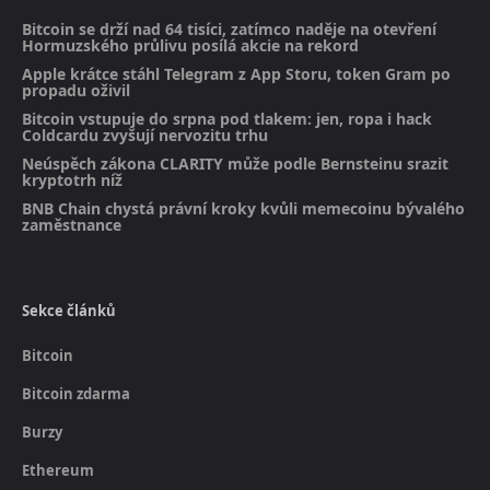
Bitcoin se drží nad 64 tisíci, zatímco naděje na otevření
Hormuzského průlivu posílá akcie na rekord
Apple krátce stáhl Telegram z App Storu, token Gram po
propadu oživil
Bitcoin vstupuje do srpna pod tlakem: jen, ropa i hack
Coldcardu zvyšují nervozitu trhu
Neúspěch zákona CLARITY může podle Bernsteinu srazit
kryptotrh níž
BNB Chain chystá právní kroky kvůli memecoinu bývalého
zaměstnance
Sekce článků
Bitcoin
Bitcoin zdarma
Burzy
Ethereum