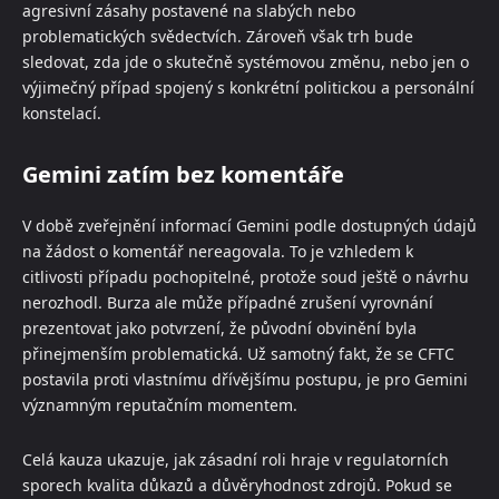
agresivní zásahy postavené na slabých nebo
problematických svědectvích. Zároveň však trh bude
sledovat, zda jde o skutečně systémovou změnu, nebo jen o
výjimečný případ spojený s konkrétní politickou a personální
konstelací.
Gemini zatím bez komentáře
V době zveřejnění informací Gemini podle dostupných údajů
na žádost o komentář nereagovala. To je vzhledem k
citlivosti případu pochopitelné, protože soud ještě o návrhu
nerozhodl. Burza ale může případné zrušení vyrovnání
prezentovat jako potvrzení, že původní obvinění byla
přinejmenším problematická. Už samotný fakt, že se CFTC
postavila proti vlastnímu dřívějšímu postupu, je pro Gemini
významným reputačním momentem.
Celá kauza ukazuje, jak zásadní roli hraje v regulatorních
sporech kvalita důkazů a důvěryhodnost zdrojů. Pokud se