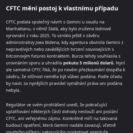
CFTC mění postoj k vlastnímu případu
CFTC podala společný návrh s Gemini u soudu na
Manhattanu, v němž žádá, aby bylo zrušeno lednové
vyrovnání z roku 2025. To vzniklo ještě v závěru
administrativy Joea Bidena, kdy agentura obvinila Gemini z
nepravdivých nebo zavádějících tvrzení souvisejících s
bitcoinovým futures kontraktem. Burza tehdy souhlasila s
urovnáním sporu a uhradila
pokutu 5 milionů dolarů
. Nyní
ale samotná CFTC říká, že po novém přezkoumání dospěla k
závěru, že stížnost neměla být vůbec podána. Podle úřadu
by navíc za nynějších pravidel vymáhání práva ani podána
nebyla.
Regulátor ve svém prohlášení uvedl, že pokračující
uplatňování některých částí dohody neslouží ani poslání
CFTC, ani veřejnému zájmu. Konkrétně míří na takzvaná
budoucí opatření, která Gemini nadále zavazují, včetně
soudního příkazu zakazujícího poskytovat agentuře