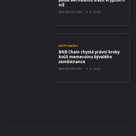
níž
MARTIN KOUTNÝ
-
4. 8. 2026
KRYPTOMĚNY
BNB Chain chystá právní kroky
kvůli memecoinu bývalého
zaměstnance
MARTIN KOUTNÝ
-
4. 8. 2026