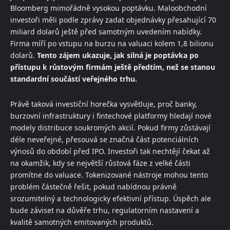
Bloomberg mimořádně vysokou poptávku. Maloobchodní
investoři měli podle zprávy zadat objednávky přesahující 70
miliard dolarů ještě před samotným uvedením nabídky.
Firma míří po vstupu na burzu na valuaci kolem 1,8 bilionu
dolarů.
Tento zájem ukazuje, jak silná je poptávka po
přístupu k růstovým firmám ještě předtím, než se stanou
standardní součástí veřejného trhu.
Právě taková investiční horečka vysvětluje, proč banky,
burzovní infrastruktury i fintechové platformy hledají nové
modely distribuce soukromých akcií. Pokud firmy zůstávají
déle neveřejné, přesouvá se značná část potenciálních
výnosů do období před IPO. Investoři tak nechtějí čekat až
na okamžik, kdy se největší růstová fáze z velké části
promítne do valuace. Tokenizované nástroje mohou tento
problém částečně řešit, pokud nabídnou právně
srozumitelný a technologicky efektivní přístup. Úspěch ale
bude záviset na důvěře trhu, regulatorním nastavení a
kvalitě samotných emitovaných produktů.