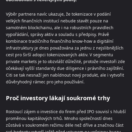
Výběr partnera navíc ukazuje, že tokenizace v podání
velkých finančních institucí nebude stavět pouze na
samotném blockchainu, ale i na robustních pravidlech
vypořádání, správy aktiv a souladu s předpisy. Právě
kombinace tradičního finančního know-how a digitální
infrastruktury je dnes považována za jednu z nejslibnějších
cest pro širší adopci tokenizovaných aktiv. V segmentu
private markets je to obzvlášť důležité, protože investoři zde
očekávají vyšší standardy due diligence i právního zajištění.
Citi se tak nesnaží jen nabídnout nový produkt, ale i vytvořit
důvěryhodný rámec pro jeho používání.
Proč investory lákají soukromé trhy
Rostoucí zájem o investice do firem před IPO souvisí s hlubší
proměnou kapitálových trhů. Mnoho společností dnes
zůstává v soukromém režimu déle než dříve a značnou část
své hodnoty vytvoří ještě před vstupem na veřejnou burzu.