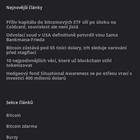
Nejnovější články
Příliv kapitálu do bitcoinových ETF sílí po útoku na
Coldcard, souvislost ale není jistá
Odvolací soud v USA definitivně potvrdil vinu Sama
Bankmana-Frieda
Bitcoin zůstává pod 65 tisíci dolary, trh sleduje varování
před stagflací
10 nejpodivnějších věcí, které už blockchain stihl
tokenizovat
Hedgeový fond Situational Awareness se po otřesu vrací s
investicí 400 milionů dolarů
Sekce článků
Bitcoin
Bitcoin zdarma
Burzy