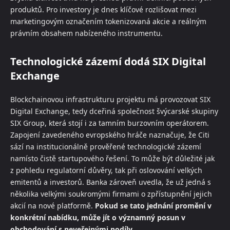
produktů. Pro investory je dnes klíčové rozlišovat mezi
marketingovým označením tokenizovaná akcie a reálným
právním obsahem nabízeného instrumentu.
Technologické zázemí dodá SIX Digital
Exchange
Blockchainovou infrastrukturu projektu má provozovat SIX
Digital Exchange, tedy dceřiná společnost švýcarské skupiny
SIX Group, která stojí i za tamním burzovním operátorem.
Zapojení zavedeného evropského hráče naznačuje, že Citi
sází na institucionálně prověřené technologické zázemí
namísto čistě startupového řešení. To může být důležité jak
z pohledu regulatorní důvěry, tak při oslovování velkých
emitentů a investorů. Banka zároveň uvedla, že už jedná s
několika velkými soukromými firmami o zpřístupnění jejich
akcií na nové platformě.
Pokud se tato jednání promění v
konkrétní nabídku, může jít o významný posun v
obchodování s neveřejnými podíly.