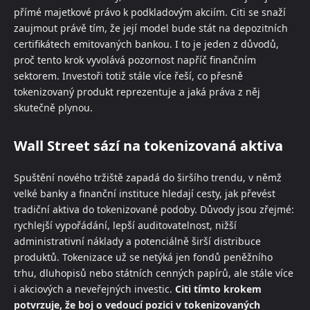
přímé majetkové právo k podkladovým akciím. Citi se snaží
zaujmout právě tím, že její model bude stát na depozitních
certifikátech emitovaných bankou. I to je jeden z důvodů,
proč tento krok vyvolává pozornost napříč finančním
sektorem. Investoři totiž stále více řeší, co přesně
tokenizovaný produkt reprezentuje a jaká práva z něj
skutečně plynou.
Wall Street sází na tokenizovaná aktiva
Spuštění nového tržiště zapadá do širšího trendu, v němž
velké banky a finanční instituce hledají cesty, jak převést
tradiční aktiva do tokenizované podoby. Důvody jsou zřejmé:
rychlejší vypořádání, lepší auditovatelnost, nižší
administrativní náklady a potenciálně širší distribuce
produktů. Tokenizace už se netýká jen fondů peněžního
trhu, dluhopisů nebo státních cenných papírů, ale stále více
i akciových a neveřejných investic.
Citi tímto krokem
potvrzuje, že boj o vedoucí pozici v tokenizovaných