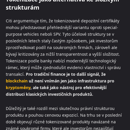
strukturám
Citi argumentuje tím, že tokenizované depozitní certifikáty
mohou představovat přehlednější variantu oproti special-
purpose vehicles neboli SPV. Tyto účelové struktury se v
posledních letech staly častým způsobem, jak investorům
zprostředkovat podíl na soukromých firmách, zároveň ale
bývají kritizovány za nižší transparentnost a vyšší složitost.
Tokenizace podle banky nabízí modernější technologický
rámec, který může zjednodušit evidenci vlastnictví i správu
transakcí.
Pro tradiční finance je to další signál, že
blockchain
už není vnímán jen jako infrastruktura pro
kryptoměny
, ale také jako nástroj pro efektivnější
distribuci klasických investičních produktů.
Důležitý je také rozdíl mezi skutečnou právní strukturou
produktu a pouhou cenovou expozicí. Na trhu se v poslední
době objevují různé tokenizované produkty navázané na
známé soukromé firmy, které ale investorům nezajišťují