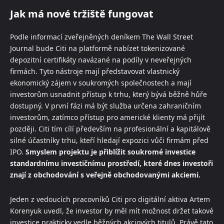
Jak má nové tržiště fungovat
Podle informací zveřejněných deníkem The Wall Street
Journal bude Citi na platformě nabízet tokenizované
depozitní certifikáty navázané na podíly v neveřejných
firmách. Tyto nástroje mají představovat vlastnický
ekonomický zájem v soukromých společnostech a mají
investorům usnadnit přístup k trhu, který bývá běžně hůře
dostupný. V první fázi má být služba určena zahraničním
investorům, zatímco přístup pro americké klienty má přijít
později. Citi tím cílí především na profesionální a kapitálově
silné účastníky trhu, kteří hledají expozici vůči firmám před
IPO.
Smyslem projektu je přiblížit soukromé investice
standardnímu investičnímu prostředí, které dnes investoři
znají z obchodování s veřejně obchodovanými akciemi.
Jeden z vedoucích pracovníků Citi pro digitální aktiva Artem
Korenyuk uvedl, že investor by měl mít možnost držet takové
investice prakticky vedle běžných akciových titulů. Právě tato