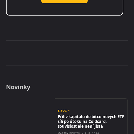
Novinky
BITCOIN
Příliv kapitálu do bitcoinových ETF
sílí po útoku na Coldcard,
souvislost ale není jistá
MARTIN KOUTNÝ
-
9. 8. 2026