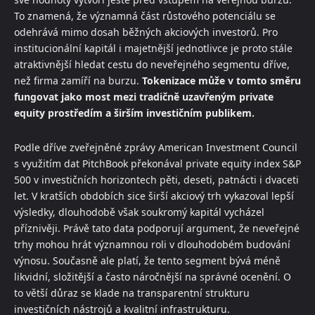
To znamená, že významná část růstového potenciálu se
odehrává mimo dosah běžných akciových investorů. Pro
institucionální kapitál i majetnější jednotlivce je proto stále
atraktivnější hledat cestu do neveřejného segmentu dříve,
než firma zamíří na burzu.
Tokenizace může v tomto směru
fungovat jako most mezi tradičně uzavřeným private
equity prostředím a širším investičním publikem.
Podle dříve zveřejněné zprávy American Investment Council
s využitím dat PitchBook překonával private equity index S&P
500 v investičních horizontech pěti, deseti, patnácti i dvaceti
let. V kratších obdobích sice širší akciový trh vykazoval lepší
výsledky, dlouhodobě však soukromý kapitál vycházel
příznivěji. Právě tato data podporují argument, že neveřejné
trhy mohou hrát významnou roli v dlouhodobém budování
výnosu. Současně ale platí, že tento segment bývá méně
likvidní, složitější a často náročnější na správné ocenění. O
to větší důraz se klade na transparentní strukturu
investičních nástrojů a kvalitní infrastrukturu.