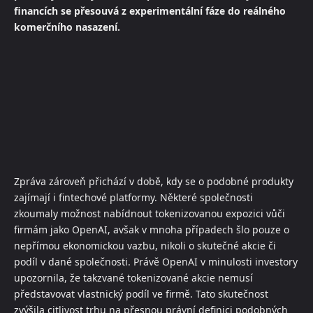
financích se přesouvá z experimentální fáze do reálného
komerčního nasazení.
Zpráva zároveň přichází v době, kdy se o podobné produkty
zajímají i fintechové platformy. Některé společnosti
zkoumaly možnost nabídnout tokenizovanou expozici vůči
firmám jako OpenAI, avšak v mnoha případech šlo pouze o
nepřímou ekonomickou vazbu, nikoli o skutečné akcie či
podíl v dané společnosti. Právě OpenAI v minulosti investory
upozornila, že takzvané tokenizované akcie nemusí
představovat vlastnický podíl ve firmě. Tato skutečnost
zvýšila citlivost trhu na přesnou právní definici podobných