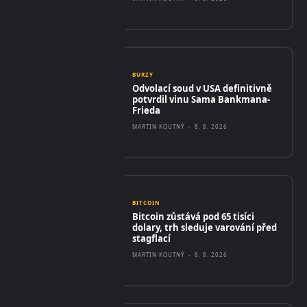
BURZY
Odvolací soud v USA definitivně
potvrdil vinu Sama Bankmana-
Frieda
MARTIN KOUTNÝ
-
8. 8. 2026
BITCOIN
Bitcoin zůstává pod 65 tisíci
dolary, trh sleduje varování před
stagflací
MARTIN KOUTNÝ
-
8. 8. 2026