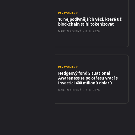
KRYPTOMĚNY
10 nejpodivnějších věcí, které už
blockchain stihl tokenizovat
MARTIN KOUTNÝ
-
8. 8. 2026
KRYPTOMĚNY
Hedgeový fond Situational
Awareness se po otřesu vrací s
investicí 400 milionů dolarů
MARTIN KOUTNÝ
-
7. 8. 2026