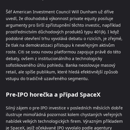
Šéf American Investment Council Will Dunham už dříve
uvedl, že dlouhodobá výkonnost private equity posiluje
argumenty pro širší zpřístupnění těchto investic, například
prostřednictvím důchodových produktů typu 401(k). I když
podobné otevření trhu vyvolává debatu o rizicích, je zřejmé,
že tlak na demokratizaci přístupu k neveřejným aktivům
roste. Citi se svou novou platformou zapojuje právě do této
debaty, ovšem z institucionálního a technologicky
sofistikovaného úhlu pohledu. Banka neoslovuje masový
retail, ale spíše publikum, které hledá efektivnější způsob
vstupu do tradičně uzavřeného segmentu.
Pre-IPO horečka a případ SpaceX
Silný zájem o pre-IPO investice v posledních měsících dobře
ilustruje mimořádná pozornost kolem chystaných veřejných
nabídek velkých technologických firem. Výrazným příkladem
je SpaceX, jejíž očekávané IPO vyvolalo podle agentury