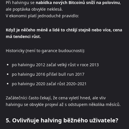
Při halvingu se
nabídka nových Bitcoinů sníží na polovinu
,
ale poptávka obvykle neklesá.
V ekonomii platí jednoduché pravidlo:
Když je něčeho méně a lidé to chtějí stejně nebo více, cena
má tendenci růst.
Historicky (není to garance budoucnosti):
po halvingu 2012 začal velký růst v roce 2013
po halvingu 2016 přišel bull run 2017
po halvingu 2020 začal růst 2020–2021
Začátečníci často čekají, že cena vyletí hned, ale vliv
halvingu se obvykle projeví až s odstupem několika měsíců.
5. Ovlivňuje halving běžného uživatele?