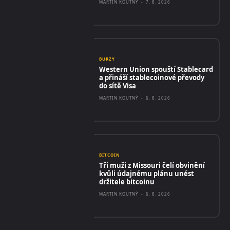
MARTIN KOUTNÝ
-
7. 8. 2026
BURZY
Western Union spouští Stablecard
a přináší stablecoinové převody
do sítě Visa
MARTIN KOUTNÝ
-
6. 8. 2026
BITCOIN
Tři muži z Missouri čelí obvinění
kvůli údajnému plánu unést
držitele bitcoinu
MARTIN KOUTNÝ
-
6. 8. 2026