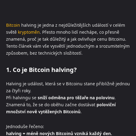
Bitcoin
halving je jedna z nejdůležitějších událostí v celém
světě
kryptoměn
. Přesto mnoho lidí nechápe, co přesně
znamená, proč je tak důležitý a jak ovlivňuje cenu Bitcoinu.
Tento článek vám vše vysvětlí jednoduchým a srozumitelným
způsobem, bez technických složitostí.
1. Co je Bitcoin halving?
Halving je událost, která se v Bitcoinu stane přibližně jednou
za čtyři roky.
Při halvingu se
sníží odměna pro těžaře na polovinu
.
Znamená to, že se do oběhu začne dostávat
poloviční
množství nově vytěžených Bitcoinů
.
Jednoduše řečeno:
halving = méně nových Bitcoinů vzniká každý den.