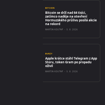
BITCOIN
Bitcoin se drží nad 64 tisíci,
zatímco naděje na otevření
Hormuzského průlivu posílá akcie
na rekord
MARTIN KOUTNÝ
-
5. 8. 2026
BURZY
Apple krátce stáhl Telegram z App
Storu, token Gram po propadu
oživil
MARTIN KOUTNÝ
-
5. 8. 2026