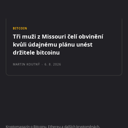
BITCOIN
Tři muži z Missouri čelí obvinění
kvůli údajnému plánu unést
držitele bitcoinu
MARTIN KOUTNÝ
-
6. 8. 2026
Kryptomagazín o Bitcoinu, Ethereu a dalších kryptoměnách.