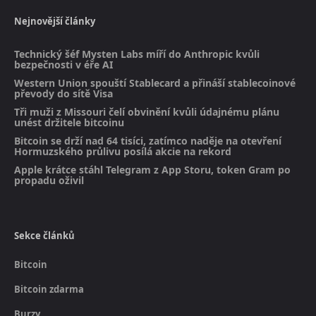
Nejnovější články
Technický šéf Mysten Labs míří do Anthropic kvůli
bezpečnosti v éře AI
Western Union spouští Stablecard a přináší stablecoinové
převody do sítě Visa
Tři muži z Missouri čelí obvinění kvůli údajnému plánu
unést držitele bitcoinu
Bitcoin se drží nad 64 tisíci, zatímco naděje na otevření
Hormuzského průlivu posílá akcie na rekord
Apple krátce stáhl Telegram z App Storu, token Gram po
propadu oživil
Sekce článků
Bitcoin
Bitcoin zdarma
Burzy