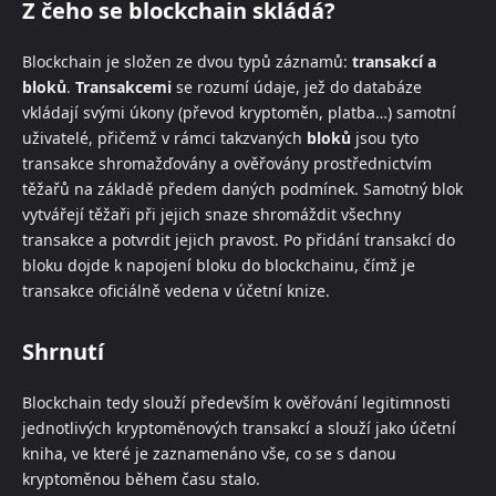
Z čeho se blockchain skládá?
Blockchain je složen ze dvou typů záznamů:
transakcí a
bloků
.
Transakcemi
se rozumí údaje, jež do databáze
vkládají svými úkony (převod kryptoměn, platba…) samotní
uživatelé, přičemž v rámci takzvaných
bloků
jsou tyto
transakce shromažďovány a ověřovány prostřednictvím
těžařů na základě předem daných podmínek. Samotný blok
vytvářejí těžaři při jejich snaze shromáždit všechny
transakce a potvrdit jejich pravost. Po přidání transakcí do
bloku dojde k napojení bloku do blockchainu, čímž je
transakce oficiálně vedena v účetní knize.
Shrnutí
Blockchain tedy slouží především k ověřování legitimnosti
jednotlivých kryptoměnových transakcí a slouží jako účetní
kniha, ve které je zaznamenáno vše, co se s danou
kryptoměnou během času stalo.