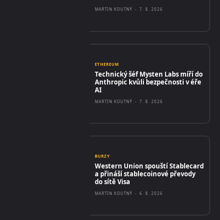
MARTIN KOUTNÝ
-
7. 8. 2026
ETHEREUM
Technický šéf Mysten Labs míří do
Anthropic kvůli bezpečnosti v éře
AI
MARTIN KOUTNÝ
-
7. 8. 2026
BURZY
Western Union spouští Stablecard
a přináší stablecoinové převody
do sítě Visa
MARTIN KOUTNÝ
-
6. 8. 2026