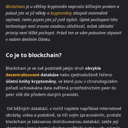
Blockchain
je u většiny kryptoměn naprosto klíčovým prvkem a
pokud jste se již někdy o
kryptoměny
alespoň minimálně
zajímali, tento pojem jste již jistě slyšeli. Úplné pochopení této
technologie není zrovna snadnou záležitostí, avšak základní
princip není těžké pochopit. Právě ten se vám pokusíme objasnit
v našem dnešním článku.
Co je to blockchain?
Blockchain je ve své podstatě jakýsi druh
obvykle
decentralizované
databáze
nebo zjednodušeně řečeno
účetní knihy kryptoměny
, ve které jsou v chronologickém
pořadí uchovávána data ověřená prostřednictvím peer-to-
peer sítě dle předem daných pravidel.
Od běžných databází, v nichž najdete například internetové
obrázky, videa a podobně, se liší svým zpracováním, protože
blockchain je takzvanou distribuovanou databází, takže její