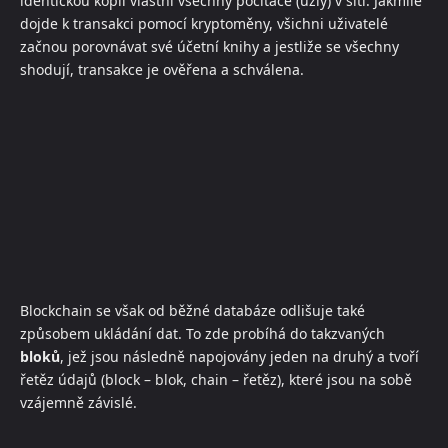
identickou kopii vlastní všechny počítače (uzly) v síti. Jakmile
dojde k transakci pomocí kryptoměny, všichni uživatelé
začnou porovnávat své účetní knihy a jestliže se všechny
shodují, transakce je ověřena a schválena.
Blockchain se však od běžné databáze odlišuje také
způsobem ukládání dat. To zde probíhá do takzvaných
bloků
, jež jsou následně napojovány jeden na druhý a tvoří
řetěz údajů (block – blok, chain – řetěz), které jsou na sobě
vzájemně závislé.