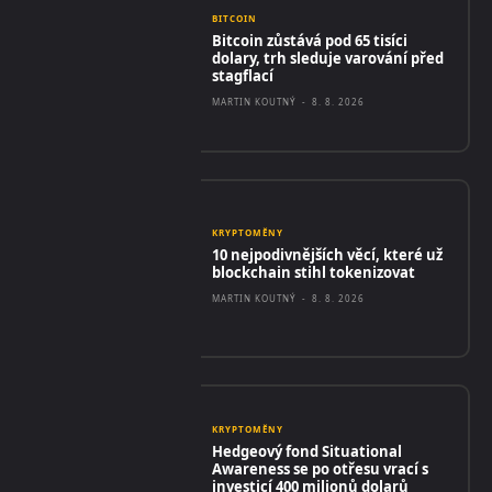
BITCOIN
Bitcoin zůstává pod 65 tisíci
dolary, trh sleduje varování před
stagflací
MARTIN KOUTNÝ
-
8. 8. 2026
KRYPTOMĚNY
10 nejpodivnějších věcí, které už
blockchain stihl tokenizovat
MARTIN KOUTNÝ
-
8. 8. 2026
KRYPTOMĚNY
Hedgeový fond Situational
Awareness se po otřesu vrací s
investicí 400 milionů dolarů