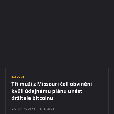
BITCOIN
Tři muži z Missouri čelí obvinění
kvůli údajnému plánu unést
držitele bitcoinu
MARTIN KOUTNÝ
-
6. 8. 2026