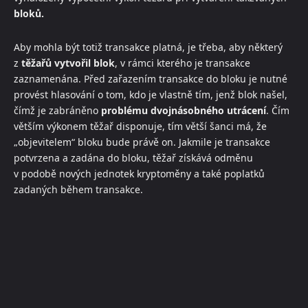
bloků.
Aby mohla být totiž transakce platná, je třeba, aby některý
z
těžařů vytvořil blok
, v rámci kterého je transakce
zaznamenána. Před zařazením transakce do bloku je nutné
provést hlasování o tom, kdo je vlastně tím, jenž blok našel,
čímž je zabráněno
problému dvojnásobného utrácení
. Čím
větším výkonem těžař disponuje, tím větší šanci má, že
„objevitelem“ bloku bude právě on. Jakmile je transakce
potvrzena a zadána do bloku, těžař získává odměnu
v podobě nových jednotek kryptoměny a také poplatků
zadaných během transakce.