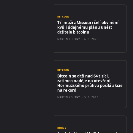
BITCOIN
Tři muži z Missouri čelí obvinění
kvůli údajnému plánu unést
držitele bitcoinu
MARTIN KOUTNÝ
-
6. 8. 2026
BITCOIN
Bitcoin se drží nad 64 tisíci,
zatímco naděje na otevření
Hormuzského průlivu posílá akcie
na rekord
MARTIN KOUTNÝ
-
5. 8. 2026
BURZY