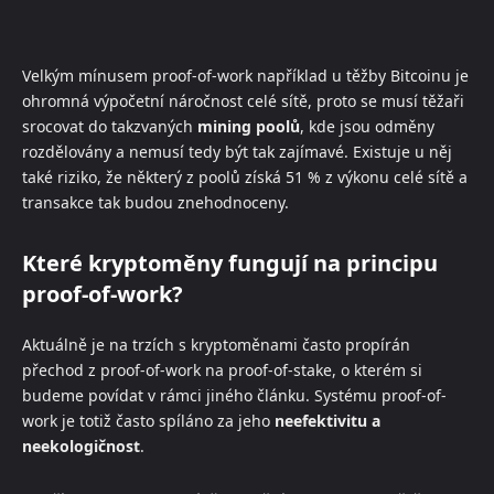
Velkým mínusem proof-of-work například u těžby Bitcoinu je
ohromná výpočetní náročnost celé sítě, proto se musí těžaři
srocovat do takzvaných
mining poolů
, kde jsou odměny
rozdělovány a nemusí tedy být tak zajímavé. Existuje u něj
také riziko, že některý z poolů získá 51 % z výkonu celé sítě a
transakce tak budou znehodnoceny.
Které kryptoměny fungují na principu
proof-of-work?
Aktuálně je na trzích s kryptoměnami často propírán
přechod z proof-of-work na proof-of-stake, o kterém si
budeme povídat v rámci jiného článku. Systému proof-of-
work je totiž často spíláno za jeho
neefektivitu a
neekologičnost
.