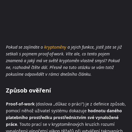
Pokud se zajímáte o
kryptoměny
a jejich funkce, jistě jste se již
setkali s pojmem proof-of-work. Víte ale, co tento pojem
znamená a jaký má ve světě kryptoměn vlastně smysl? Pokud
ne, rozhodně čtěte dál. Přesně na tuto otázku se vám totiž
pokusíme odpovědět v rámci dnešního článku.
Způsob ověření
Proof-of-work
(doslova „důkaz o práci“) je z definice způsob,
pomocí něhož uživatel systému dokazuje
hodnotu daného
platebního prostředku prostřednictvím své vynaložené
práce
. Touto prací se v kryptoměnových kruzích rozumí
vynaložený výpočetní výkon těžařů při vytváření takzvaných