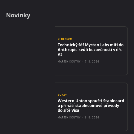
Novinky
ETHEREUM
Technický šéf Mysten Labs míří do
Anthropic kvůli bezpečnosti v éře
AI
MARTIN KOUTNÝ
-
7. 8. 2026
BURZY
Western Union spouští Stablecard
a přináší stablecoinové převody
do sítě Visa
MARTIN KOUTNÝ
-
6. 8. 2026