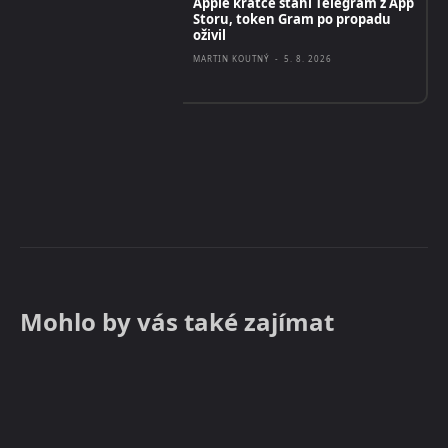
Apple krátce stáhl Telegram z App
Storu, token Gram po propadu
oživil
MARTIN KOUTNÝ
-
5. 8. 2026
Mohlo by vás také zajímat