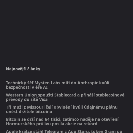
Nejnovější články
Technický šéf Mysten Labs míří do Anthropic kvůli
bezpečnosti v éře AI
Western Union spouští Stablecard a přináší stablecoinové
převody do sítě Visa
Tři muži z Missouri čelí obvinění kvůli údajnému plánu
unést držitele bitcoinu
Bitcoin se drží nad 64 tisíci, zatímco naděje na otevření
Hormuzského průlivu posílá akcie na rekord
Apple krátce stáhl Telegram z App Storu, token Gram po