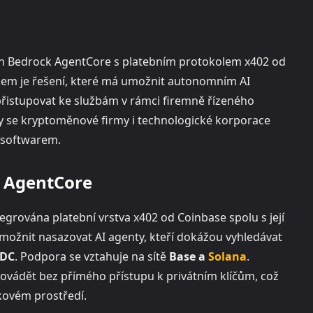
n Bedrock AgentCore s platebním protokolem x402 od
dkem je řešení, které má umožnit autonomním AI
řistupovat ke službám v rámci firemně řízeného
kdy se kryptoměnové firmy i technologické korporace
 softwarem.
k AgentCore
rována platební vrstva x402 od Coinbase spolu s její
možnit nasazovat AI agenty, kteří dokážou vyhledávat
DC
. Podpora se vztahuje na sítě
Base a
Solana
.
rovádět bez přímého přístupu k privátním klíčům, což
ikovém prostředí.