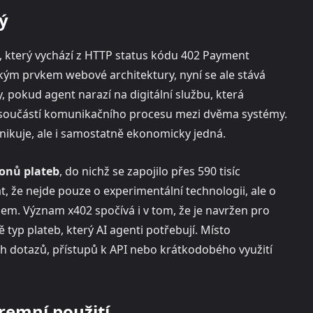
tý
, který vychází z HTTP status kódu 402 Payment
ckým prvkem webové architektury, nyní se ale stává
, pokud agent narazí na digitální službu, která
 součástí komunikačního procesu mezi dvěma systémy.
nikuje, ale i samostatně ekonomicky jedná.
ionů plateb
, do nichž se zapojilo přes 590 tisíc
at, že nejde pouze o experimentální technologii, ale o
jem. Význam x402 spočívá i v tom, že je navržen pro
typ plateb, který AI agenti potřebují. Místo
h dotazů, přístupů k API nebo krátkodobého využití
iremní použití