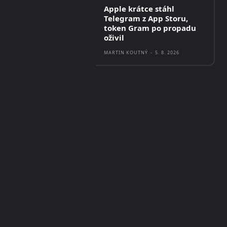
Apple krátce stáhl
Telegram z App Storu,
token Gram po propadu
oživil
MARTIN KOUTNÝ
-
5. 8. 2026