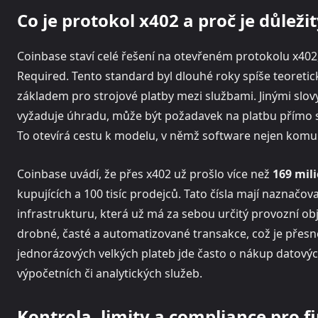
Co je protokol x402 a proč je důleži
Coinbase staví celé řešení na otevřeném protokolu x402
Required. Tento standard byl dlouhé roky spíše teoreti
základem pro strojové platby mezi službami. Jinými slovy
vyžaduje úhradu, může být požadavek na platbu přímo
To otevírá cestu k modelu, v němž software nejen komu
Coinbase uvádí, že přes x402 už prošlo více než
169 mil
kupujících a 100 tisíc prodejců. Tato čísla mají naznačov
infrastrukturu, která už má za sebou určitý provozní ob
drobné, časté a automatizované transakce, což je přesně 
jednorázových velkých plateb jde často o nákup datovýc
výpočetních či analytických služeb.
Kontrola, limity a compliance pro f