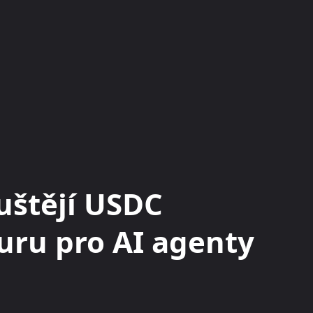
KRYPTOMĚNY
BURZY
RADY A TIPY
uštějí USDC
turu pro AI agenty