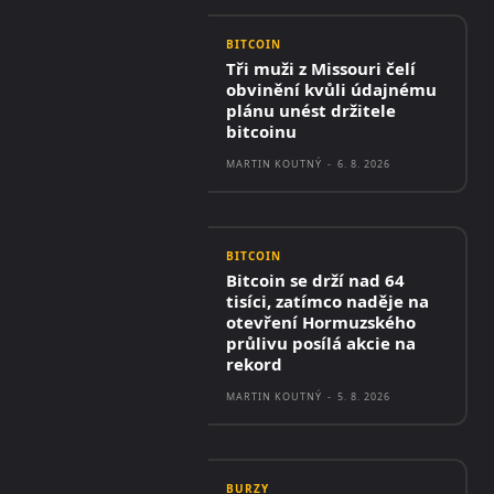
BITCOIN
Tři muži z Missouri čelí
obvinění kvůli údajnému
plánu unést držitele
bitcoinu
MARTIN KOUTNÝ
-
6. 8. 2026
BITCOIN
Bitcoin se drží nad 64
tisíci, zatímco naděje na
otevření Hormuzského
průlivu posílá akcie na
rekord
MARTIN KOUTNÝ
-
5. 8. 2026
BURZY