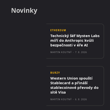
Novinky
ETHEREUM
Technický šéf Mysten Labs
míří do Anthropic kvůli
bezpečnosti v éře AI
MARTIN KOUTNÝ
-
7. 8. 2026
BURZY
Western Union spouští
Stablecard a přináší
stablecoinové převody do
sítě Visa
MARTIN KOUTNÝ
-
6. 8. 2026