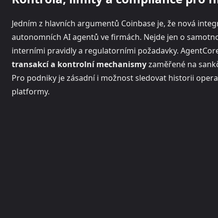
Jedním z hlavních argumentů Coinbase je, že nová integr
autonomních AI agentů ve firmách. Nejde jen o samotnou p
interními pravidly a regulatorními požadavky. AgentCo
transakcí a kontrolní mechanismy
zaměřené na sankčn
Pro podniky je zásadní i možnost sledovat historii oper
platformy.