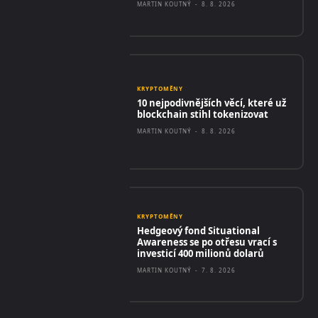
MARTIN KOUTNÝ
-
8. 8. 2026
KRYPTOMĚNY
10 nejpodivnějších věcí, které už
blockchain stihl tokenizovat
MARTIN KOUTNÝ
-
8. 8. 2026
KRYPTOMĚNY
Hedgeový fond Situational
Awareness se po otřesu vrací s
investicí 400 milionů dolarů
MARTIN KOUTNÝ
-
7. 8. 2026