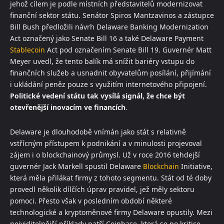
jehož cílem je podle místních představitelů modernizovat
finanční sektor státu. Senátor Spiros Mantzavinos a zástupce
Bill Bush předložili návrh Delaware Banking Modernization
Act označený jako Senate Bill 16 a také Delaware Payment
Stablecoin
Act pod označením Senate Bill 19. Guvernér Matt
Meyer uvedl, že tento balík má snížit bariéry vstupu do
finančních služeb a usnadnit obyvatelům posílání, přijímání
i ukládání peněz pouze s využitím internetového připojení.
Politické vedení státu tak vysílá signál, že chce být
otevřenější inovacím ve financích
.
Delaware je dlouhodobě vnímán jako stát s relativně
vstřícným přístupem k podnikání a v minulosti projevoval
zájem i o blockchainový průmysl. Už v roce 2016 tehdejší
guvernér Jack Markell spustil Delaware
Blockchain
Initiative,
která měla přilákat firmy z tohoto segmentu. Stát od té doby
provedl několik dílčích úprav pravidel, jež měly sektoru
pomoci. Přesto však v posledním období některé
technologické a kryptoměnové firmy Delaware opustily. Mezi
nejviditelnější příklady patří Coinbase, která se po kritice