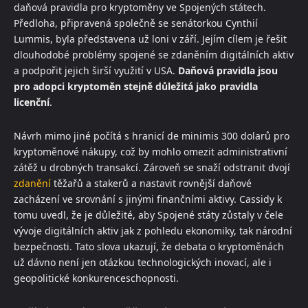
daňová pravidla pro kryptoměny ve Spojených státech.
Předloha, připravená společně se senátorkou Cynthií
Lummis, byla představena už loni v září. Jejím cílem je řešit
dlouhodobé problémy spojené se zdaněním digitálních aktiv
a podpořit jejich širší využití v USA.
Daňová pravidla jsou
pro adopci kryptoměn stejně důležitá jako pravidla
licenční
.
Návrh mimo jiné počítá s hranicí de minimis 300 dolarů pro
kryptoměnové nákupy, což by mohlo omezit administrativní
zátěž u drobných transakcí. Zároveň se snaží odstranit dvojí
zdanění
těžařů a stakerů a nastavit rovnější daňové
zacházení ve srovnání s jinými finančními aktivy. Cassidy k
tomu uvedl, že je důležité, aby Spojené státy zůstaly v čele
vývoje digitálních aktiv jak z pohledu ekonomiky, tak národní
bezpečnosti. Tato slova ukazují, že debata o kryptoměnách
už dávno není jen otázkou technologických inovací, ale i
geopolitické konkurenceschopnosti.