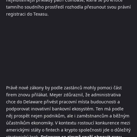
tamního soudního prostředí rozhodla přesunout svou právní
registraci do Texasu.
Právě nové zákony by podle zastánců mohly pomoci část
firem znovu přilákat. Meyer zdůraznil, že administrativa
chce do Delaware přivést pracovní místa budoucnosti a
podporovat inovativní bankovní ekosystém. Ten má podle
něj prospět nejen podnikům, ale i zaměstnancům a běžným
účastníkům ekonomiky. V kontextu rostoucí konkurence mezi
americkými státy o fintech a krypto společnosti jde o důležitý
strategický krok.
Delaware se zjevně snaží obnovit svou