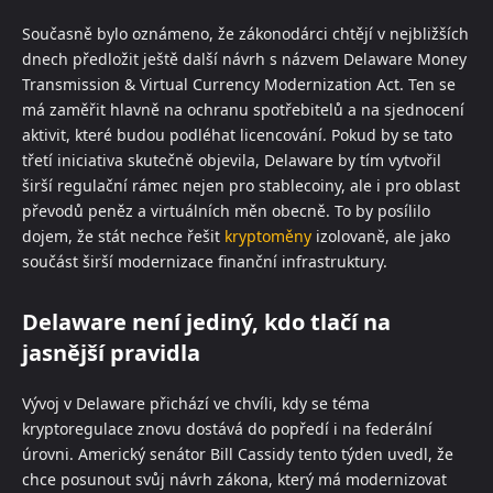
Současně bylo oznámeno, že zákonodárci chtějí v nejbližších
dnech předložit ještě další návrh s názvem Delaware Money
Transmission & Virtual Currency Modernization Act. Ten se
má zaměřit hlavně na ochranu spotřebitelů a na sjednocení
aktivit, které budou podléhat licencování. Pokud by se tato
třetí iniciativa skutečně objevila, Delaware by tím vytvořil
širší regulační rámec nejen pro stablecoiny, ale i pro oblast
převodů peněz a virtuálních měn obecně. To by posílilo
dojem, že stát nechce řešit
kryptoměny
izolovaně, ale jako
součást širší modernizace finanční infrastruktury.
Delaware není jediný, kdo tlačí na
jasnější pravidla
Vývoj v Delaware přichází ve chvíli, kdy se téma
kryptoregulace znovu dostává do popředí i na federální
úrovni. Americký senátor Bill Cassidy tento týden uvedl, že
chce posunout svůj návrh zákona, který má modernizovat