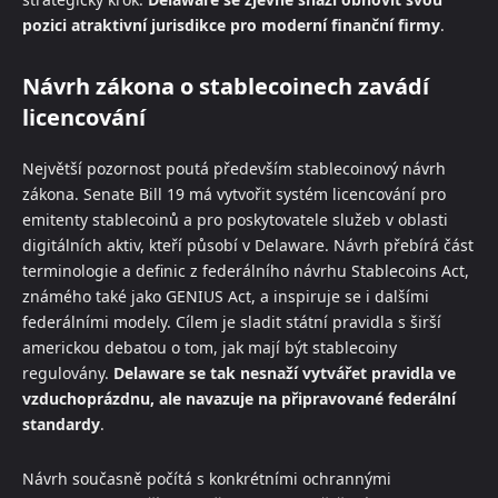
pozici atraktivní jurisdikce pro moderní finanční firmy
.
Návrh zákona o stablecoinech zavádí
licencování
Největší pozornost poutá především stablecoinový návrh
zákona. Senate Bill 19 má vytvořit systém licencování pro
emitenty stablecoinů a pro poskytovatele služeb v oblasti
digitálních aktiv, kteří působí v Delaware. Návrh přebírá část
terminologie a definic z federálního návrhu Stablecoins Act,
známého také jako GENIUS Act, a inspiruje se i dalšími
federálními modely. Cílem je sladit státní pravidla s širší
americkou debatou o tom, jak mají být stablecoiny
regulovány.
Delaware se tak nesnaží vytvářet pravidla ve
vzduchoprázdnu, ale navazuje na připravované federální
standardy
.
Návrh současně počítá s konkrétními ochrannými