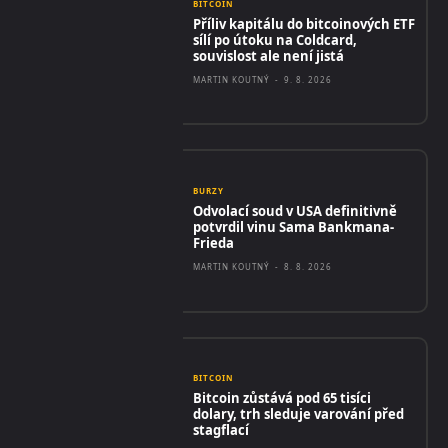
BITCOIN
Příliv kapitálu do bitcoinových ETF
sílí po útoku na Coldcard,
souvislost ale není jistá
MARTIN KOUTNÝ
-
9. 8. 2026
BURZY
Odvolací soud v USA definitivně
potvrdil vinu Sama Bankmana-
Frieda
MARTIN KOUTNÝ
-
8. 8. 2026
BITCOIN
Bitcoin zůstává pod 65 tisíci
dolary, trh sleduje varování před
stagflací