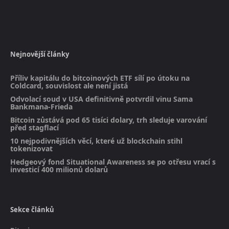
Nejnovější články
Příliv kapitálu do bitcoinových ETF sílí po útoku na
Coldcard, souvislost ale není jistá
Odvolací soud v USA definitivně potvrdil vinu Sama
Bankmana-Frieda
Bitcoin zůstává pod 65 tisíci dolary, trh sleduje varování
před stagflací
10 nejpodivnějších věcí, které už blockchain stihl
tokenizovat
Hedgeový fond Situational Awareness se po otřesu vrací s
investicí 400 milionů dolarů
Sekce článků