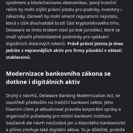
systémem a blockchainovou ekonomikou. Jasný licenční
režim by mohl zvýšit právní jistotu pro podniky, investory i
zákazníky. Zároveň by mohl omezit regulatorní nejistotu,
která v USA dlouhodobě brzdí část kryptoměnového trhu.
Delaware se tímto krokem staví po bok jurisdikcí, které se
snaží vytvořit předvídatelné podmínky pro vydávání
digitálních dolarových tokenů.
Právě právní jistota je dnes
jedním z nejcennějších aktiv pro firmy působící v oblasti
stablecoinů
.
Modernizace bankovního zákona se
dotkne i digitálních aktiv
Druhý z návrhů, Delaware Banking Modernization Act, se
soustředí především na tradiční bankovní sektor. Jeho
hlavním cílem je aktualizovat pravidla korporátní správy a
organizační požadavky pro místní bankovní instituce.
Současně ale návrh nezůstává jen u klasického bankovnictví
a přímo zmiňuje také digitální aktiva. To je důležité, protože