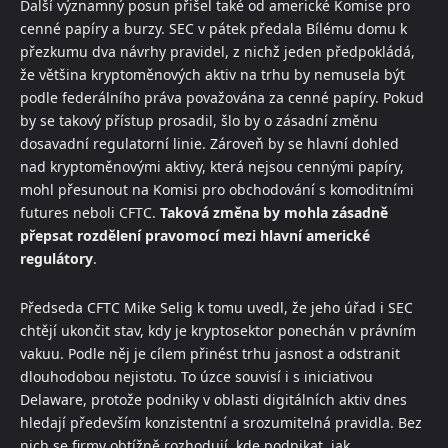
Další významný posun přišel také od americké Komise pro
cenné papíry a burzy. SEC v pátek předala Bílému domu k
přezkumu dva návrhy pravidel, z nichž jeden předpokládá,
že většina kryptoměnových aktiv na trhu by nemusela být
podle federálního práva považována za cenné papíry. Pokud
by se takový přístup prosadil, šlo by o zásadní změnu
dosavadní regulatorní linie. Zároveň by se hlavní dohled
nad kryptoměnovými aktivy, která nejsou cennými papíry,
mohl přesunout na Komisi pro obchodování s komoditními
futures neboli CFTC.
Taková změna by mohla zásadně
přepsat rozdělení pravomocí mezi hlavní americké
regulátory
.
Předseda CFTC Mike Selig k tomu uvedl, že jeho úřad i SEC
chtějí ukončit stav, kdy je kryptosektor ponechán v právním
vakuu. Podle něj je cílem přinést trhu jasnost a odstranit
dlouhodobou nejistotu. To úzce souvisí i s iniciativou
Delaware, protože podniky v oblasti digitálních aktiv dnes
hledají především konzistentní a srozumitelná pravidla. Bez
nich se firmy obtížně rozhodují, kde podnikat, jak