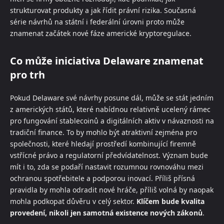
strukturovat produkty a jak řídit právní rizika. Současná
série návrhů na státní i federální úrovni proto může
znamenat začátek nové fáze americké kryptoregulace.
Co může iniciativa Delaware znamenat
pro trh
Pokud Delaware své návrhy posune dál, může se stát jedním
z amerických států, které nabídnou relativně ucelený rámec
pro fungování stablecoinů a digitálních aktiv v návaznosti na
tradiční finance. To by mohlo být atraktivní zejména pro
společnosti, které hledají prostředí kombinující firemně
vstřícné právo a regulatorní předvídatelnost. Význam bude
mít i to, zda se podaří nastavit rozumnou rovnováhu mezi
ochranou spotřebitele a podporou inovací. Příliš přísná
pravidla by mohla odradit nové hráče, příliš volná by naopak
mohla podkopat důvěru v celý sektor.
Klíčem bude kvalita
provedení, nikoli jen samotná existence nových zákonů
.