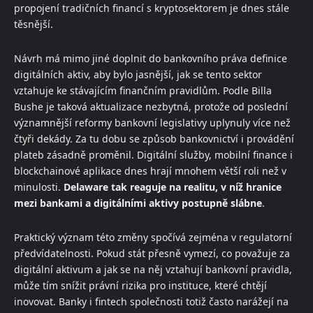
propojení tradičních financí s kryptosektorem je dnes stále
těsnější.
Návrh má mimo jiné doplnit do bankovního práva definice
digitálních aktiv, aby bylo jasnější, jak se tento sektor
vztahuje ke stávajícím finančním pravidlům. Podle Billa
Bushe je taková aktualizace nezbytná, protože od poslední
významnější reformy bankovní legislativy uplynuly více než
čtyři dekády. Za tu dobu se způsob bankovnictví i provádění
plateb zásadně proměnil. Digitální služby, mobilní finance i
blockchainové aplikace dnes hrají mnohem větší roli než v
minulosti.
Delaware tak reaguje na realitu, v níž hranice
mezi bankami a digitálními aktivy postupně slábne
.
Praktický význam této změny spočívá zejména v regulatorní
předvídatelnosti. Pokud stát přesně vymezí, co považuje za
digitální aktivum a jak se na něj vztahují bankovní pravidla,
může tím snížit právní rizika pro instituce, které chtějí
inovovat. Banky i fintech společnosti totiž často narážejí na