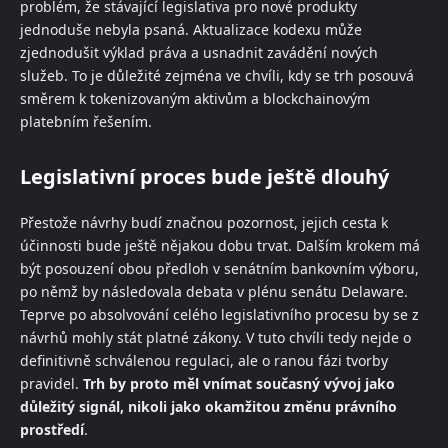
problém, že stávající legislativa pro nové produkty
jednoduše nebyla psaná. Aktualizace kodexu může
zjednodušit výklad práva a usnadnit zavádění nových
služeb. To je důležité zejména ve chvíli, kdy se trh posouvá
směrem k tokenizovaným aktivům a blockchainovým
platebním řešením.
Legislativní proces bude ještě dlouhý
Přestože návrhy budí značnou pozornost, jejich cesta k
účinnosti bude ještě nějakou dobu trvat. Dalším krokem má
být posouzení obou předloh v senátním bankovním výboru,
po němž by následovala debata v plénu senátu Delaware.
Teprve po absolvování celého legislativního procesu by se z
návrhů mohly stát platné zákony. V tuto chvíli tedy nejde o
definitivně schválenou regulaci, ale o ranou fázi tvorby
pravidel.
Trh by proto měl vnímat současný vývoj jako
důležitý signál, nikoli jako okamžitou změnu právního
prostředí
.