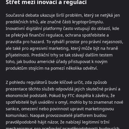
Střet mezi inovací a regulací
Současná debata ukazuje širší problém, který se netýká jen
predikčních trhů, ale značné části kryptoprůmyslu.
Inovativní digitální platformy často vstupují do oblastí, kde
se překrývá finanční regulace, ochrana spotřebitele a
pravidla pro hazard. To vytváří prostor pro právní nejasnosti,
ale také pro agresivní marketing, který může být na hraně
přijatelnosti. Predikční trhy se tak stávají dalším testem
toho, jak budou americké úřady přistupovat k novým
produktům stojícím na pomezí několika odvětví.
Z pohledu regulátorů bude klíčové určit, zda způsob
prezentace těchto služeb odpovídá jejich skutečné právní a
ekonomické podstatě. Pokud by FTC dospěla k závěru, že
spotřebitelé byli uváděni v omyl, mohlo by to znamenat nové
sankce, omezení nebo povinnost upravit marketingovou
komunikaci. Naopak provozovatelé platforem budou
pravděpodobně hájit názor, že nabízejí legitimní tržní
mechanismus pro oceňování pravděpodobnosti budoucích