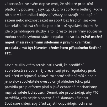
Zákonodárci ve svém dopise tvrdí, že některé predikční
platformy používají jazyk typický pro sportovní betting. Podle
nich se v komunikaci objevují výrazy odkazující na legální
sázení nebo možnost sázet na sport bez tradiční sázkové
kanceláře. Taková rétorika podle kritiků vyvolává dojem, že
jde o gamblingové služby, a to i přesto, že se firmy současně
mohou snažit vyhnout státní regulaci hazardu.
Právě možné
napětí mezi reklamním sdělením a právní kvalifikací
produktu má být hlavním předmětem případného šetření
FTC.
Kevin Mullin v této souvislosti uvedl, že predikční
společnosti se podle něj prezentují před regulátory jinak
než před veřejností. Takové rozporné sdělení může podle
jeho slov spotřebitele uvést v omyl ohledně toho, jaká
pravidla pro platformy platí a jaké ochranné mechanismy
mají uživatelé k dispozici. Demokraté proto žádají, aby FTC
prověřila, zda nejde o potenciálně klamavou činnost.
Současně chtějí, aby úřad zajistil odpovídající ochranu