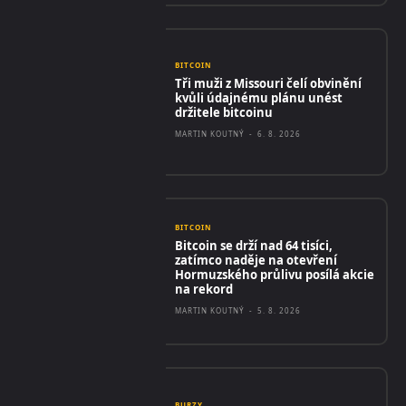
BITCOIN
Tři muži z Missouri čelí obvinění
kvůli údajnému plánu unést
držitele bitcoinu
MARTIN KOUTNÝ
-
6. 8. 2026
BITCOIN
Bitcoin se drží nad 64 tisíci,
zatímco naděje na otevření
Hormuzského průlivu posílá akcie
na rekord
MARTIN KOUTNÝ
-
5. 8. 2026
BURZY