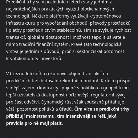
Predikční trhy se v posledních letech staly jedním z
nejviditelnějších praktických využití blockchainových
technologií. Některé platformy využívají kryptoměnovou
infrastrukturu pro vypořádání obchodů, převody prostředků
i platby prostřednictvím stablecoinů. Tím se zvyšuje rychlost
transakcí, globální dostupnost i možnost zapojit uživatele
mimo tradiční finanční systém. Právě tato technologická
vrstva je jedním z důvodů, proč si sektor získal pozornost
kryptokomunity i investorů.
V březnu letošního roku navíc objem transakcí na
predikčních trzích dosáhl rekordních hodnot. K růstu přispěl
silnější zájem o kontrakty spojené s politikou a geopolitikou,
lepší uživatelská dostupnost i příznivější regulatorní vývoj
pro část odvětví. Dynamický růst však současně přitahuje
větší pozornost politiků a úřadů.
Čím více se predikční trhy
přibližují mainstreamu, tím intenzivněji se řeší, jaká
pravidla pro ně mají platit.