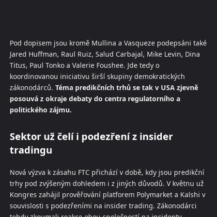
Pod dopisem jsou kromě Mullina a Vasqueze podepsáni také
Jared Huffman, Raul Ruiz, Salud Carbajal, Mike Levin, Dina
Titus, Paul Tonko a Valerie Foushee. Jde tedy o
koordinovanou iniciativu širší skupiny demokratických
zákonodárců.
Téma predikčních trhů se tak v USA zjevně
posouvá z okraje debaty do centra regulatorního a
politického zájmu.
Sektor už čelí i podezření z insider
tradingu
Nová výzva k zásahu FTC přichází v době, kdy jsou predikční
trhy pod zvýšeným dohledem i z jiných důvodů. V květnu už
Kongres zahájil prověřování platforem Polymarket a Kalshi v
souvislosti s podezřeními na insider trading. Zákonodárci
tehdy zkoumali reakce obou společností na incidenty