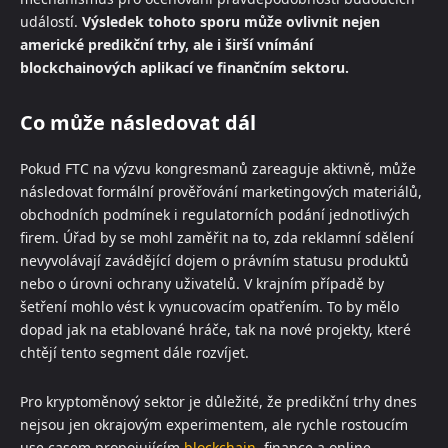
událostí.
Výsledek tohoto sporu může ovlivnit nejen
americké predikční trhy, ale i širší vnímání
blockchainových aplikací ve finančním sektoru.
Co může následovat dál
Pokud FTC na výzvu kongresmanů zareaguje aktivně, může
následovat formální prověřování marketingových materiálů,
obchodních podmínek i regulatorních podání jednotlivých
firem. Úřad by se mohl zaměřit na to, zda reklamní sdělení
nevyvolávají zavádějící dojem o právním statusu produktů
nebo o úrovni ochrany uživatelů. V krajním případě by
šetření mohlo vést k vynucovacím opatřením. To by mělo
dopad jak na etablované hráče, tak na nové projekty, které
chtějí tento segment dále rozvíjet.
Pro kryptoměnový sektor je důležité, že predikční trhy dnes
nejsou jen okrajovým experimentem, ale rychle rostoucím
use casem propojujícím
blockchain
, finance a online