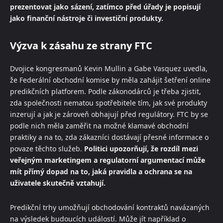
prezentovat jako sázení, zatímco před úřady je popisují
jako finanční nástroje či investiční produkty.
Výzva k zásahu ze strany FTC
Dvojice kongresmanů Kevin Mullin a Gabe Vasquez uvedla,
že Federální obchodní komise by měla zahájit šetření online
predikčních platforem. Podle zákonodárců je třeba zjistit,
zda společnosti nematou spotřebitele tím, jak své produkty
inzerují a jak je zároveň obhajují před regulátory. FTC by se
podle nich měla zaměřit na možné klamavé obchodní
praktiky a na to, zda zákazníci dostávají přesné informace o
povaze těchto služeb.
Politici upozorňují, že rozdíl mezi
veřejným marketingem a regulatorní argumentací může
mít přímý dopad na to, jaká pravidla a ochrana se na
uživatele skutečně vztahují.
Predikční trhy umožňují obchodování kontraktů navázaných
na výsledek budoucích událostí. Může jít například o