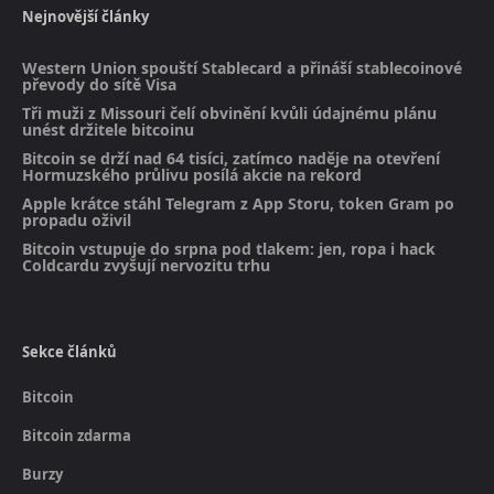
Nejnovější články
Western Union spouští Stablecard a přináší stablecoinové
převody do sítě Visa
Tři muži z Missouri čelí obvinění kvůli údajnému plánu
unést držitele bitcoinu
Bitcoin se drží nad 64 tisíci, zatímco naděje na otevření
Hormuzského průlivu posílá akcie na rekord
Apple krátce stáhl Telegram z App Storu, token Gram po
propadu oživil
Bitcoin vstupuje do srpna pod tlakem: jen, ropa i hack
Coldcardu zvyšují nervozitu trhu
Sekce článků
Bitcoin
Bitcoin zdarma
Burzy