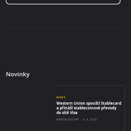
Novinky
BURZY
Western Union spouští Stablecard
a přináší stablecoinové převody
do sítě Visa
MARTIN KOUTNÝ
-
6. 8. 2026