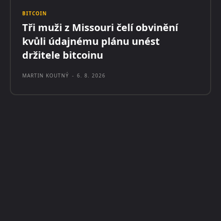
BITCOIN
Tři muži z Missouri čelí obvinění
kvůli údajnému plánu unést
držitele bitcoinu
MARTIN KOUTNÝ
-
6. 8. 2026