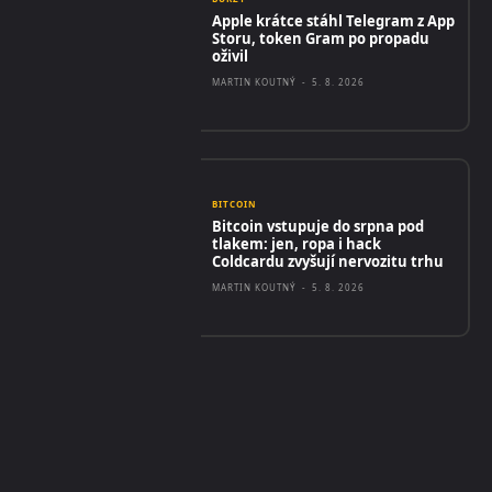
Apple krátce stáhl Telegram z App
Storu, token Gram po propadu
oživil
MARTIN KOUTNÝ
-
5. 8. 2026
BITCOIN
Bitcoin vstupuje do srpna pod
tlakem: jen, ropa i hack
Coldcardu zvyšují nervozitu trhu
MARTIN KOUTNÝ
-
5. 8. 2026