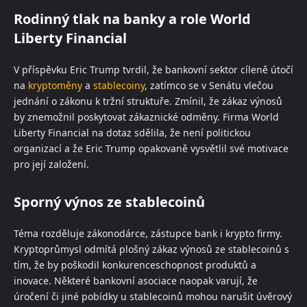
Rodinný tlak na banky a role World
Liberty Financial
V příspěvku Eric Trump tvrdil, že bankovní sektor cíleně útočí
na
kryptoměny
a
stablecoiny
, zatímco se v Senátu vlečou
jednání o zákonu k tržní struktuře. Zmínil, že zákaz výnosů
by znemožnil poskytovat zákaznické odměny. Firma World
Liberty Financial na dotaz sdělila, že není politickou
organizací a že Eric Trump opakovaně vysvětlil své motivace
pro její založení.
Sporný výnos ze stablecoinů
Téma rozděluje zákonodárce, zástupce bank i krypto firmy.
Kryptoprůmysl odmítá plošný zákaz výnosů ze stablecoinů s
tím, že by poškodil konkurenceschopnost produktů a
inovace. Některé bankovní asociace naopak varují, že
úročení či jiné pobídky u stablecoinů mohou narušit úvěrový