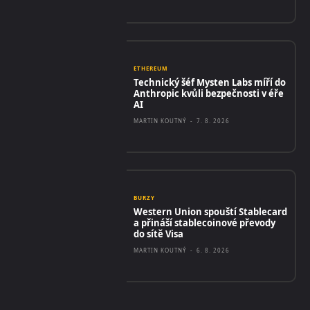
ETHEREUM
Technický šéf Mysten Labs míří do
Anthropic kvůli bezpečnosti v éře
AI
MARTIN KOUTNÝ
-
7. 8. 2026
BURZY
Western Union spouští Stablecard
a přináší stablecoinové převody
do sítě Visa
MARTIN KOUTNÝ
-
6. 8. 2026