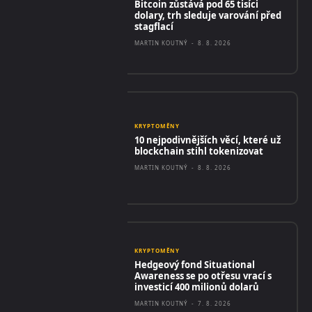
Bitcoin zůstává pod 65 tisíci
dolary, trh sleduje varování před
stagflací
MARTIN KOUTNÝ
-
8. 8. 2026
KRYPTOMĚNY
10 nejpodivnějších věcí, které už
blockchain stihl tokenizovat
MARTIN KOUTNÝ
-
8. 8. 2026
KRYPTOMĚNY
Hedgeový fond Situational
Awareness se po otřesu vrací s
investicí 400 milionů dolarů
MARTIN KOUTNÝ
-
7. 8. 2026