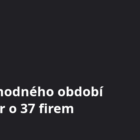
KRYPTOMĚNY
BURZY
RADY A TIPY
chodného období
r o 37 firem