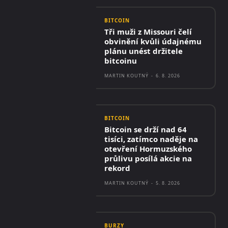
BITCOIN
Tři muži z Missouri čelí
obvinění kvůli údajnému
plánu unést držitele
bitcoinu
MARTIN KOUTNÝ
-
6. 8. 2026
BITCOIN
Bitcoin se drží nad 64
tisíci, zatímco naděje na
otevření Hormuzského
průlivu posílá akcie na
rekord
MARTIN KOUTNÝ
-
5. 8. 2026
BURZY