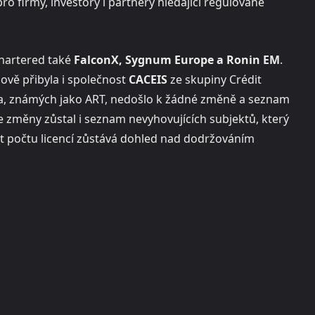
pro firmy, investory i partnery hledající regulované
Chartered také
FalconX, Sygnum Europe a Ronin EM
.
ově přibyla i společnost
CACEIS
ze skupiny Crédit
va, známých jako ART, nedošlo k žádné změně a seznam
změny zůstal i seznam nevyhovujících subjektů, který
ůst počtu licencí zůstává dohled nad dodržováním