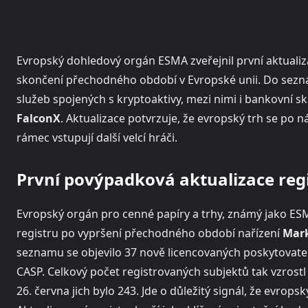
Evropský dohledový orgán ESMA zveřejnil první aktualiz
skončení přechodného období v Evropské unii. Do sezn
služeb spojených s kryptoaktivy, mezi nimi i bankovní s
FalconX
. Aktualizace potvrzuje, že evropský trh se po n
rámec vstupují další velcí hráči.
První povýpadková aktualizace reg
Evropský orgán pro cenné papíry a trhy, známý jako ESM
registru po vypršení přechodného období nařízení
Mark
seznamu se objevilo 37 nově licencovaných poskytovatel
CASP. Celkový počet registrovaných subjektů tak vzrost
26. června jich bylo 243. Jde o důležitý signál, že evro