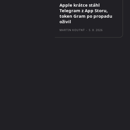
Apple krátce stáhl
Telegram z App Storu,
token Gram po propadu
oživil
MARTIN KOUTNÝ
-
5. 8. 2026