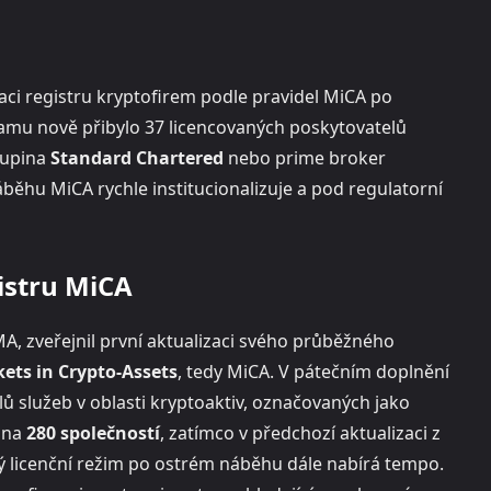
aci registru kryptofirem podle pravidel MiCA po
amu nově přibylo 37 licencovaných poskytovatelů
kupina
Standard Chartered
nebo prime broker
áběhu MiCA rychle institucionalizuje a pod regulatorní
istru MiCA
A, zveřejnil první aktualizaci svého průběžného
ets in Crypto-Assets
, tedy MiCA. V pátečním doplnění
ů služeb v oblasti kryptoaktiv, označovaných jako
l na
280 společností
, zatímco v předchozí aktualizaci z
pský licenční režim po ostrém náběhu dále nabírá tempo.