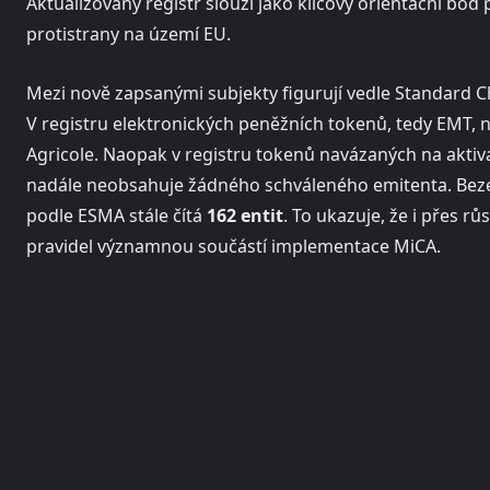
Aktualizovaný registr slouží jako klíčový orientační bod 
protistrany na území EU.
Mezi nově zapsanými subjekty figurují vedle Standard 
V registru elektronických peněžních tokenů, tedy EMT, n
Agricole. Naopak v registru tokenů navázaných na akti
nadále neobsahuje žádného schváleného emitenta. Beze 
podle ESMA stále čítá
162 entit
. To ukazuje, že i přes r
pravidel významnou součástí implementace MiCA.