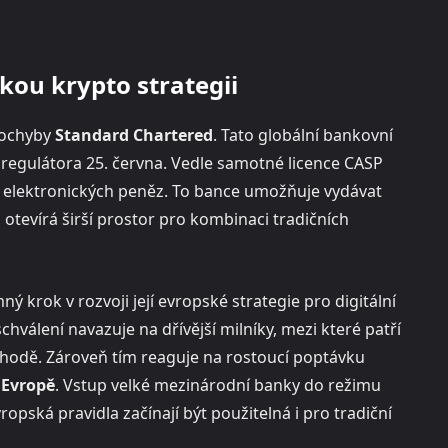
kou krypto strategii
zpochyby
Standard Chartered
. Tato globální bankovní
regulátora 25. června. Vedle samotné licence CASP
ce elektronických peněz. To bance umožňuje vydávat
 otevírá širší prostor pro kombinaci tradičních
ý krok v rozvoji její evropské strategie pro digitální
hválení navazuje na dřívější milníky, mezi které patří
východě. Zároveň tím reaguje na rostoucí poptávku
 Evropě
. Vstup velké mezinárodní banky do režimu
ropská pravidla začínají být použitelná i pro tradiční