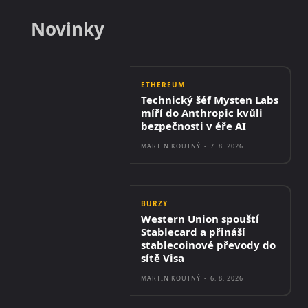
Novinky
ETHEREUM
Technický šéf Mysten Labs
míří do Anthropic kvůli
bezpečnosti v éře AI
MARTIN KOUTNÝ
-
7. 8. 2026
BURZY
Western Union spouští
Stablecard a přináší
stablecoinové převody do
sítě Visa
MARTIN KOUTNÝ
-
6. 8. 2026