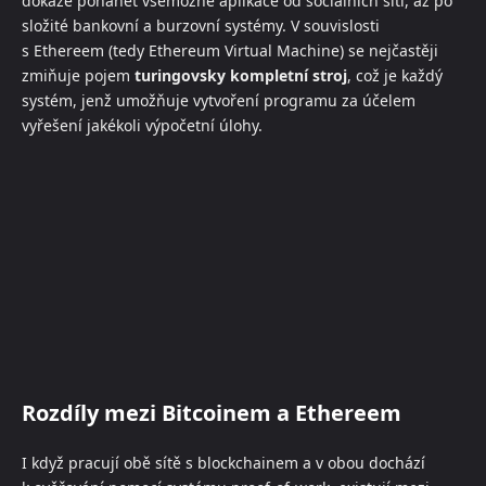
dokáže pohánět všemožné aplikace od sociálních sítí, až po
složité bankovní a burzovní systémy. V souvislosti
s Ethereem (tedy Ethereum Virtual Machine) se nejčastěji
zmiňuje pojem
turingovsky kompletní stroj
, což je každý
systém, jenž umožňuje vytvoření programu za účelem
vyřešení jakékoli výpočetní úlohy.
Rozdíly mezi Bitcoinem a Ethereem
I když pracují obě sítě s blockchainem a v obou dochází