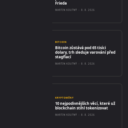
Frieda
MARTIN KOUTNÝ
-
8. 8. 2026
BITCOIN
Bitcoin zůstává pod 65 tisíci
dolary, trh sleduje varování před
stagflací
MARTIN KOUTNÝ
-
8. 8. 2026
KRYPTOMĚNY
10 nejpodivnějších věcí, které už
blockchain stihl tokenizovat
MARTIN KOUTNÝ
-
8. 8. 2026