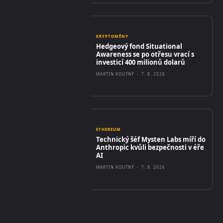
KRYPTOMĚNY
Hedgeový fond Situational
Awareness se po otřesu vrací s
investicí 400 milionů dolarů
MARTIN KOUTNÝ
-
7. 8. 2026
ETHEREUM
Technický šéf Mysten Labs míří do
Anthropic kvůli bezpečnosti v éře
AI
MARTIN KOUTNÝ
-
7. 8. 2026