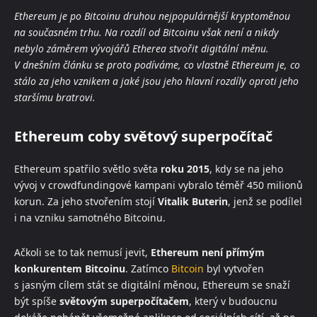
Ethereum je po Bitcoinu druhou nejpopulárnější kryptoměnou
na současném trhu. Na rozdíl od Bitcoinu však není a nikdy
nebylo záměrem vývojářů Etherea stvořit digitální měnu.
V dnešním článku se proto podíváme, co vlastně Ethereum je, co
stálo za jeho vznikem a jaké jsou jeho hlavní rozdíly oproti jeho
staršímu bratrovi.
Ethereum coby světový superpočítač
Ethereum spatřilo světlo světa
roku 2015
, kdy se na jeho
vývoj v crowdfundingové kampani vybralo téměř 450 milionů
korun. Za jeho stvořením stojí
Vitalik Buterin
, jenž se podílel
i na vzniku samotného Bitcoinu.
Ačkoli se to tak nemusí jevit,
Ethereum není přímým
konkurentem Bitcoinu
. Zatímco
Bitcoin
byl vytvořen
s jasným cílem stát se digitální měnou, Ethereum se snaží
být spíše
světovým superpočítačem
, který v budoucnu