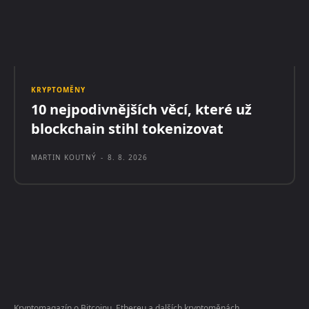
KRYPTOMĚNY
10 nejpodivnějších věcí, které už
blockchain stihl tokenizovat
MARTIN KOUTNÝ
-
8. 8. 2026
Kryptomagazín o Bitcoinu, Ethereu a dalších kryptoměnách.