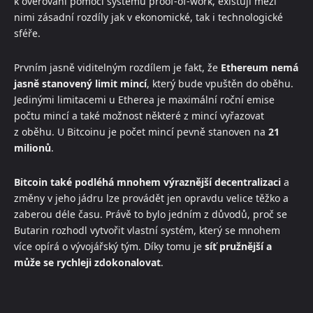
k ověřování pomocí systému proof-of-work, existují mezi
nimi zásadní rozdíly jak v ekonomické, tak i technologické
sféře.
Prvním jasně viditelným rozdílem je fakt, že
Ethereum nemá
jasně stanovený limit mincí
, který bude vpuštěn do oběhu.
Jedinými limitacemi u Etherea je maximální roční emise
počtu mincí a také možnost některé z mincí vyřazovat
z oběhu. U Bitcoinu je počet mincí pevně stanoven na
21
milionů
.
Bitcoin také podléhá mnohem výraznější decentralizaci
a
změny v jeho jádru lze provádět jen opravdu velice těžko a
zaberou déle času. Právě to bylo jedním z důvodů, proč se
Butarin rozhodl vytvořit vlastní systém, který se mnohem
více opírá o vývojářský tým. Díky tomu je
síť pružnější a
může se rychleji zdokonalovat
.