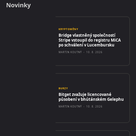
Novinky
KRYPTOMĚNY
Bridge vlastněný společností
Stripe vstoupil do registru MiCA
po schválení v Lucembursku
MARTIN KOUTNÝ
-
10. 8. 2026
BURZY
Bitget zvažuje licencované
působení v bhútánském Gelephu
MARTIN KOUTNÝ
-
10. 8. 2026