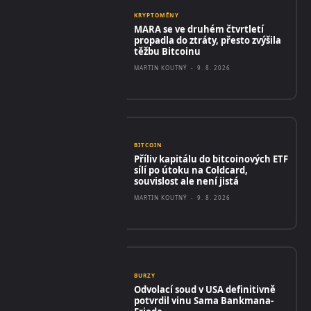
KRYPTOMĚNY
MARA se ve druhém čtvrtletí
propadla do ztráty, přesto zvýšila
těžbu Bitcoinu
MARTIN KOUTNÝ
-
9. 8. 2026
BITCOIN
Příliv kapitálu do bitcoinových ETF
sílí po útoku na Coldcard,
souvislost ale není jistá
MARTIN KOUTNÝ
-
9. 8. 2026
BURZY
Odvolací soud v USA definitivně
potvrdil vinu Sama Bankmana-