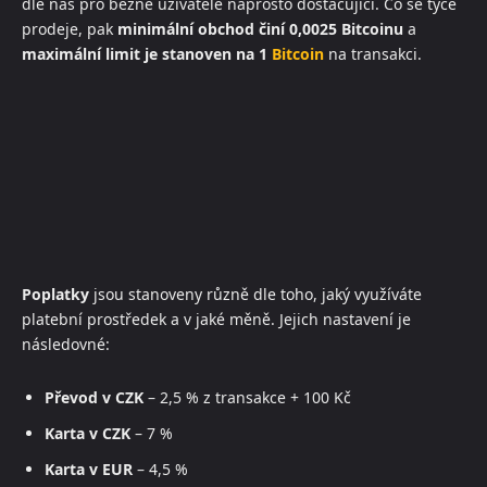
dle nás pro běžné uživatele naprosto dostačující. Co se týče
prodeje, pak
minimální obchod činí 0,0025 Bitcoinu
a
maximální limit je stanoven na 1
Bitcoin
na transakci.
Poplatky
jsou stanoveny různě dle toho, jaký využíváte
platební prostředek a v jaké měně. Jejich nastavení je
následovné:
Převod v CZK
– 2,5 % z transakce + 100 Kč
Karta v CZK
– 7 %
Karta v EUR
– 4,5 %