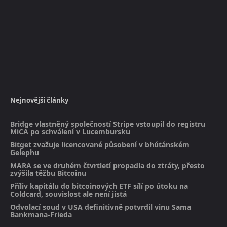
Nejnovější články
Bridge vlastněný společností Stripe vstoupil do registru
MiCA po schválení v Lucembursku
Bitget zvažuje licencované působení v bhútánském
Gelephu
MARA se ve druhém čtvrtletí propadla do ztráty, přesto
zvýšila těžbu Bitcoinu
Příliv kapitálu do bitcoinových ETF sílí po útoku na
Coldcard, souvislost ale není jistá
Odvolací soud v USA definitivně potvrdil vinu Sama
Bankmana-Frieda