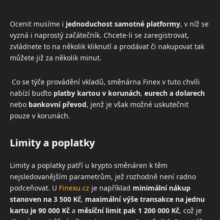
Ocenit musíme i
jednoduchost samotné platformy
, v níž se
vyzná i naprostý začátečník. Chcete-li se zaregistrovat,
zvládnete to na několik kliknutí a prodávat či nakupovat tak
můžete již za několik minut.
Co se týče provádění vkladů, směnárna Finex v tuto chvíli
nabízí buďto
platby kartou v korunách
,
eurech a dolarech
nebo
bankovní převod
, jenž je však možné uskutečnit
pouze v korunách.
Limity a poplatky
Limity a poplatky patří u krypto směnáren k těm
nejsledovanějším parametrům, jež rozhodně není radno
podceňovat. U
Finexu.cz
je například
minimální nákup
stanoven na 3 500 Kč
,
maximální výše transakce na jednu
kartu je 90 000 Kč
a
měsíční limit pak 1 200 000 Kč
, což je