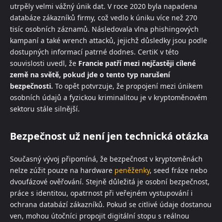
utrpěly velmi vážný únik dat. V roce 2020 byla napadena
databáze zákazníků firmy, což vedlo k úniku více než 270
tisíc osobních záznamů. Následovala vlna phishingových
kampaní a také wrench attacků, jejichž důsledky jsou podle
dostupných informací patrné dodnes. CertiK v této
souvislosti uvedl, že
Francie patří mezi nejčastěji cílené
země na světě, pokud jde o tento typ narušení
bezpečnosti.
To opět potvrzuje, že propojení mezi únikem
osobních údajů a fyzickou kriminalitou je v kryptoměnovém
sektoru stále silnější.
Bezpečnost už není jen technická otázka
Současný vývoj připomíná, že bezpečnost v kryptoměnách
nelze zúžit pouze na hardware
peněženky
, seed fráze nebo
dvoufázové ověřování. Stejně důležitá je osobní bezpečnost,
práce s identitou, opatrnost při veřejném vystupování i
ochrana databází zákazníků. Pokud se citlivé údaje dostanou
ven, mohou útočníci propojit digitální stopu s reálnou