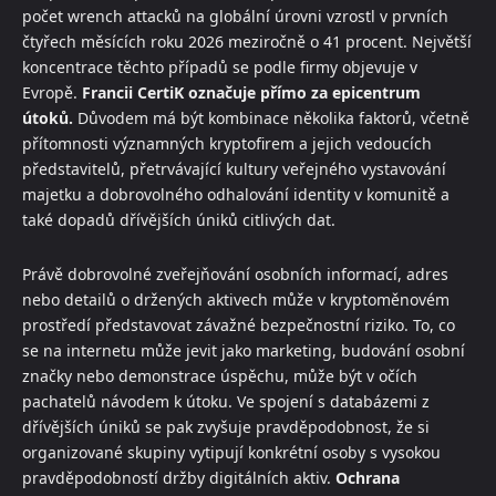
počet wrench attacků na globální úrovni vzrostl v prvních
čtyřech měsících roku 2026 meziročně o 41 procent. Největší
koncentrace těchto případů se podle firmy objevuje v
Evropě.
Francii CertiK označuje přímo za epicentrum
útoků.
Důvodem má být kombinace několika faktorů, včetně
přítomnosti významných kryptofirem a jejich vedoucích
představitelů, přetrvávající kultury veřejného vystavování
majetku a dobrovolného odhalování identity v komunitě a
také dopadů dřívějších úniků citlivých dat.
Právě dobrovolné zveřejňování osobních informací, adres
nebo detailů o držených aktivech může v kryptoměnovém
prostředí představovat závažné bezpečnostní riziko. To, co
se na internetu může jevit jako marketing, budování osobní
značky nebo demonstrace úspěchu, může být v očích
pachatelů návodem k útoku. Ve spojení s databázemi z
dřívějších úniků se pak zvyšuje pravděpodobnost, že si
organizované skupiny vytipují konkrétní osoby s vysokou
pravděpodobností držby digitálních aktiv.
Ochrana