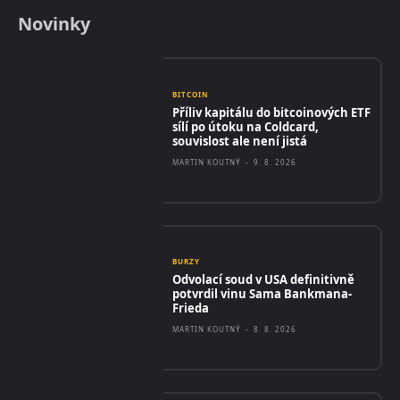
Novinky
BITCOIN
Příliv kapitálu do bitcoinových ETF
sílí po útoku na Coldcard,
souvislost ale není jistá
MARTIN KOUTNÝ
-
9. 8. 2026
BURZY
Odvolací soud v USA definitivně
potvrdil vinu Sama Bankmana-
Frieda
MARTIN KOUTNÝ
-
8. 8. 2026