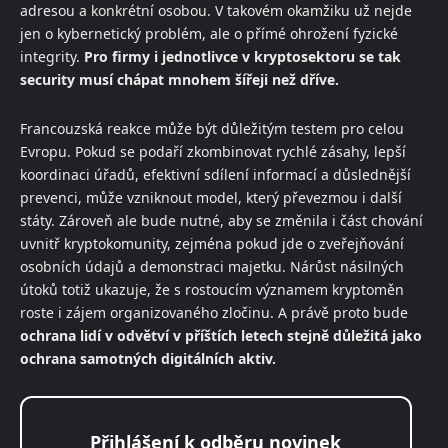
adresou a konkrétní osobou. V takovém okamžiku už nejde
jen o kybernetický problém, ale o přímé ohrožení fyzické
integrity.
Pro firmy i jednotlivce v kryptosektoru se tak
security musí chápat mnohem šířeji než dříve.
Francouzská reakce může být důležitým testem pro celou
Evropu. Pokud se podaří zkombinovat rychlé zásahy, lepší
koordinaci úřadů, efektivní sdílení informací a důslednější
prevenci, může vzniknout model, který převezmou i další
státy. Zároveň ale bude nutné, aby se změnila i část chování
uvnitř kryptokomunity, zejména pokud jde o zveřejňování
osobních údajů a demonstraci majetku. Nárůst násilných
útoků totiž ukazuje, že s rostoucím významem kryptoměn
roste i zájem organizovaného zločinu. A právě proto bude
ochrana lidí v odvětví v příštích letech stejně důležitá jako
ochrana samotných digitálních aktiv.
Přihlášení k odběru novinek