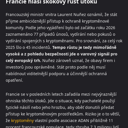
Francie hlásí skokový růst útoků
Francouzský ministr vnitra Laurent Nuñez oznámil, že stát
přijme ambicióznější přístup k ochraně kryptoměnové
komunity. Podle jeho vyjádření bylo od začátku roku 2026
zaznamenáno 77 případů únosů, vydírání nebo pokusů o
vydírání spojených s kryptoměnami. Pro srovnání, za celý rok
2025 šlo o 45 incidentů.
Tempo růstu je tedy mimořádně
vysoké a z pohledu bezpečnosti jde o varovný signál pro
celý evropský trh.
Nuñez zároveň uznal, že obavy firem i
investorů jsou oprávněné. Stát proto podle něj musí
nabídnout viditelnější podporu a účinnější ochranná
opatření.
Francie se v posledních letech zařadila mezi nejvýraznější
ohniska těchto útoků. Jde o situace, kdy pachatelé použijí
fyzické násilí nebo jeho hrozbu, aby oběť donutili předat
přístup ke kryptoměnovým prostředkům. Riziko je o to větší,
že
kryptoměny
vlastní podle asociace ADAN přibližně 11
procent francouzské populace, tedy zhruba 7,3 milionu lidí.