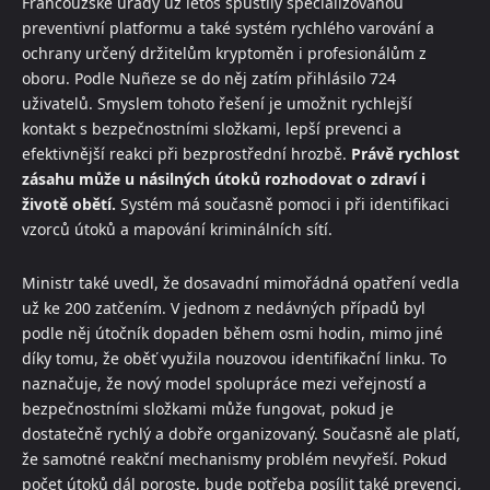
Francouzské úřady už letos spustily specializovanou
preventivní platformu a také systém rychlého varování a
ochrany určený držitelům kryptoměn i profesionálům z
oboru. Podle Nuñeze se do něj zatím přihlásilo 724
uživatelů. Smyslem tohoto řešení je umožnit rychlejší
kontakt s bezpečnostními složkami, lepší prevenci a
efektivnější reakci při bezprostřední hrozbě.
Právě rychlost
zásahu může u násilných útoků rozhodovat o zdraví i
životě obětí.
Systém má současně pomoci i při identifikaci
vzorců útoků a mapování kriminálních sítí.
Ministr také uvedl, že dosavadní mimořádná opatření vedla
už ke 200 zatčením. V jednom z nedávných případů byl
podle něj útočník dopaden během osmi hodin, mimo jiné
díky tomu, že oběť využila nouzovou identifikační linku. To
naznačuje, že nový model spolupráce mezi veřejností a
bezpečnostními složkami může fungovat, pokud je
dostatečně rychlý a dobře organizovaný. Současně ale platí,
že samotné reakční mechanismy problém nevyřeší. Pokud
počet útoků dál poroste, bude potřeba posílit také prevenci,