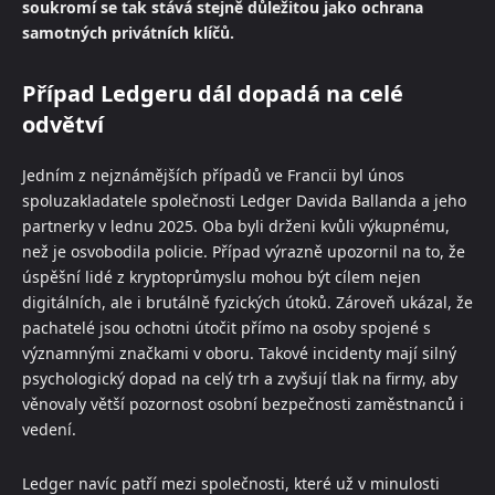
soukromí se tak stává stejně důležitou jako ochrana
samotných privátních klíčů.
Případ Ledgeru dál dopadá na celé
odvětví
Jedním z nejznámějších případů ve Francii byl únos
spoluzakladatele společnosti Ledger Davida Ballanda a jeho
partnerky v lednu 2025. Oba byli drženi kvůli výkupnému,
než je osvobodila policie. Případ výrazně upozornil na to, že
úspěšní lidé z kryptoprůmyslu mohou být cílem nejen
digitálních, ale i brutálně fyzických útoků. Zároveň ukázal, že
pachatelé jsou ochotni útočit přímo na osoby spojené s
významnými značkami v oboru. Takové incidenty mají silný
psychologický dopad na celý trh a zvyšují tlak na firmy, aby
věnovaly větší pozornost osobní bezpečnosti zaměstnanců i
vedení.
Ledger navíc patří mezi společnosti, které už v minulosti