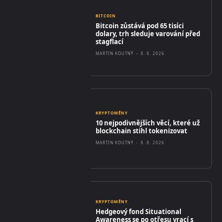
BITCOIN
Bitcoin zůstává pod 65 tisíci
dolary, trh sleduje varování před
stagflací
MARTIN KOUTNÝ
-
8. 8. 2026
KRYPTOMĚNY
10 nejpodivnějších věcí, které už
blockchain stihl tokenizovat
MARTIN KOUTNÝ
-
8. 8. 2026
KRYPTOMĚNY
Hedgeový fond Situational
Awareness se po otřesu vrací s