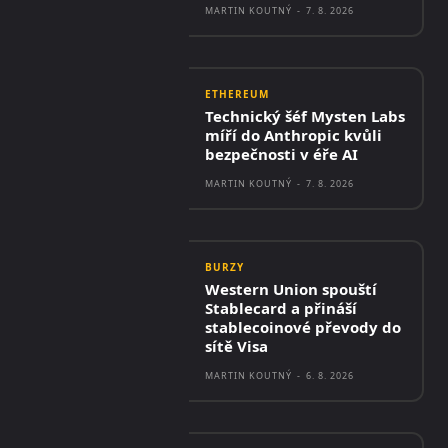
MARTIN KOUTNÝ
-
7. 8. 2026
ETHEREUM
Technický šéf Mysten Labs
míří do Anthropic kvůli
bezpečnosti v éře AI
MARTIN KOUTNÝ
-
7. 8. 2026
BURZY
Western Union spouští
Stablecard a přináší
stablecoinové převody do
sítě Visa
MARTIN KOUTNÝ
-
6. 8. 2026