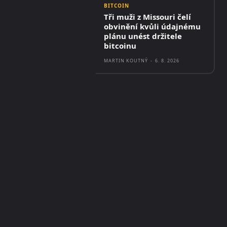
BITCOIN
Tři muži z Missouri čelí
obvinění kvůli údajnému
plánu unést držitele
bitcoinu
MARTIN KOUTNÝ
-
6. 8. 2026