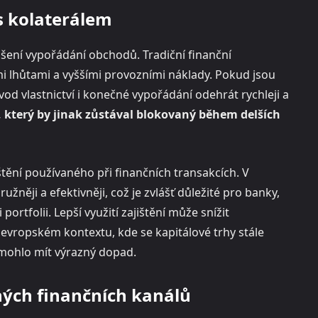
 s kolaterálem
šení vypořádání obchodů. Tradiční finanční
ími lhůtami a vyššími provozními náklady. Pokud jsou
d vlastnictví i konečné vypořádání odehrát rychleji a
, který by jinak zůstával blokovaný během delších
ištění používaného při finančních transakcích. V
žněji a efektivněji, což je zvlášť důležité pro banky,
portfolii. Lepší využití zajištění může snížit
 V evropském kontextu, kde se kapitálové trhy stále
 mohlo mít výrazný dopad.
ných finančních kanálů