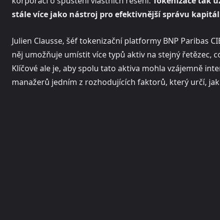
korporací o spuštění vlastních řešení.
Tokenizace tak u
stále více jako nástroj pro efektivnější správu kapitál
Julien Clausse, šéf tokenizační platformy BNP Paribas CI
něj umožňuje umístit více typů aktiv na stejný řetězec, c
Klíčové ale je, aby spolu tato aktiva mohla vzájemně in
manažerů jedním z rozhodujících faktorů, který určí, jak