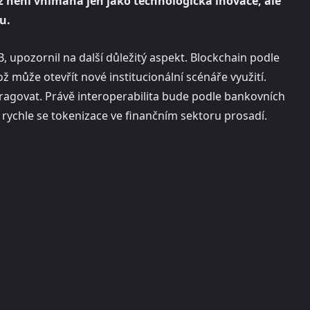
ž není vnímána jen jako technologická inovace, ale
u.
B, upozornil na další důležitý aspekt. Blockchain podle
ož může otevřít nové institucionální scénáře využití.
teragovat. Právě interoperabilita bude podle bankovních
 rychle se tokenizace ve finančním sektoru prosadí.