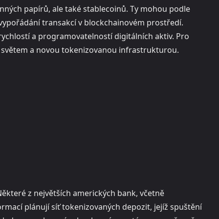
ných papírů, ale také stablecoinů. Ty mohou podle
a vypořádání transakcí v blockchainovém prostředí.
rychlostí a programovatelností digitálních aktiv. Pro
m světem a novou tokenizovanou infrastrukturou.
ěkteré z největších amerických bank, včetně
mací plánují síť tokenizovaných depozit, jejíž spuštění