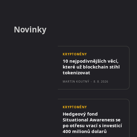
Novinky
KRYPTOMĚNY
10 nejpodivnějších věcí,
které už blockchain stihl
tokenizovat
MARTIN KOUTNÝ
-
8. 8. 2026
KRYPTOMĚNY
Hedgeový fond
Situational Awareness se
po otřesu vrací s investicí
400 milionů dolarů