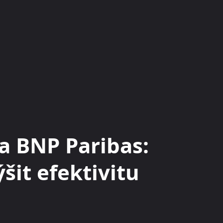
KRYPTOMĚNY
BURZY
RADY A TIPY
a BNP Paribas:
šit efektivitu