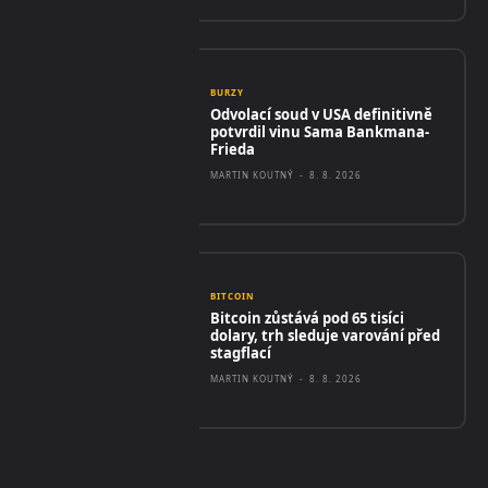
BURZY
Odvolací soud v USA definitivně
potvrdil vinu Sama Bankmana-
Frieda
MARTIN KOUTNÝ
-
8. 8. 2026
BITCOIN
Bitcoin zůstává pod 65 tisíci
dolary, trh sleduje varování před
stagflací
MARTIN KOUTNÝ
-
8. 8. 2026