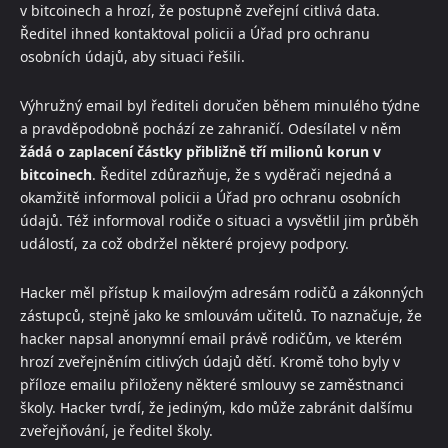
v bitcoinech a hrozí, že postupně zveřejní citlivá data.
Ředitel ihned kontaktoval policii a Úřad pro ochranu
osobních údajů, aby situaci řešili.
Výhružný email byl řediteli doručen během minulého týdne
a pravděpodobně pochází ze zahraničí. Odesílatel v něm
žádá o zaplacení částky přibližně tří milionů korun v
bitcoinech
. Ředitel zdůrazňuje, že s vyděrači nejedná a
okamžitě informoval policii a Úřad pro ochranu osobních
údajů. Též informoval rodiče o situaci a vysvětlil jim průběh
událostí, za což obdržel některé projevy podpory.
Hacker měl přístup k mailovým adresám rodičů a zákonných
zástupců, stejně jako ke smlouvám učitelů. To naznačuje, že
hacker napsal anonymní email právě rodičům, ve kterém
hrozí zveřejněním citlivých údajů dětí. Kromě toho byly v
příloze emailu přiloženy některé smlouvy se zaměstnanci
školy. Hacker tvrdí, že jediným, kdo může zabránit dalšímu
zveřejňování, je ředitel školy.