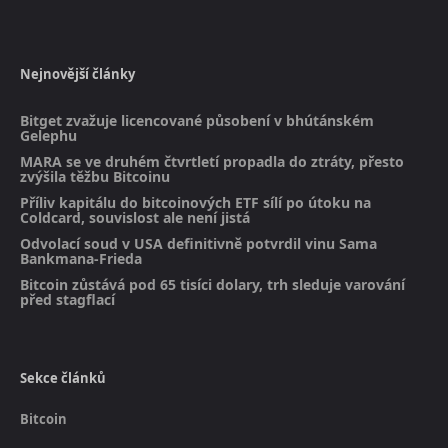
Nejnovější články
Bitget zvažuje licencované působení v bhútánském
Gelephu
MARA se ve druhém čtvrtletí propadla do ztráty, přesto
zvýšila těžbu Bitcoinu
Příliv kapitálu do bitcoinových ETF sílí po útoku na
Coldcard, souvislost ale není jistá
Odvolací soud v USA definitivně potvrdil vinu Sama
Bankmana-Frieda
Bitcoin zůstává pod 65 tisíci dolary, trh sleduje varování
před stagflací
Sekce článků
Bitcoin