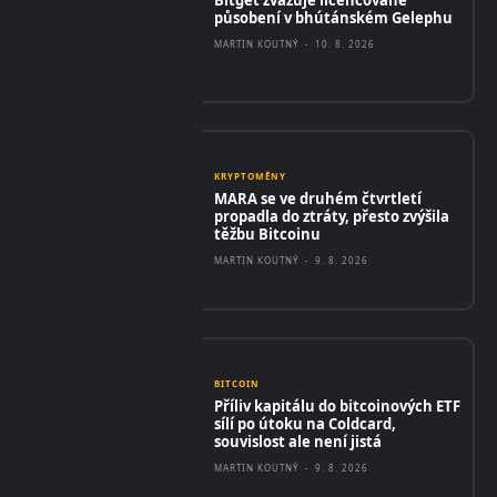
působení v bhútánském Gelephu
MARTIN KOUTNÝ
-
10. 8. 2026
KRYPTOMĚNY
MARA se ve druhém čtvrtletí
propadla do ztráty, přesto zvýšila
těžbu Bitcoinu
MARTIN KOUTNÝ
-
9. 8. 2026
BITCOIN
Příliv kapitálu do bitcoinových ETF
sílí po útoku na Coldcard,
souvislost ale není jistá
MARTIN KOUTNÝ
-
9. 8. 2026