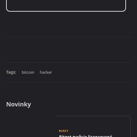
Tags:
bitcoin
hacker
Novinky
BURZY
Bitget zvažuje licencované