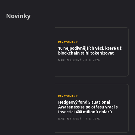
Novinky
KRYPTOMĚNY
10 nejpodivnějších věcí, které už
blockchain stihl tokenizovat
MARTIN KOUTNÝ
-
8. 8. 2026
KRYPTOMĚNY
Hedgeový fond Situational
Awareness se po otřesu vrací s
investicí 400 milionů dolarů
MARTIN KOUTNÝ
-
7. 8. 2026