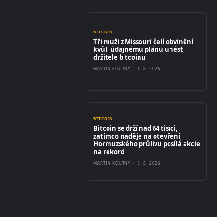
BITCOIN
Tři muži z Missouri čelí obvinění
kvůli údajnému plánu unést
držitele bitcoinu
MARTIN KOUTNÝ
-
6. 8. 2026
BITCOIN
Bitcoin se drží nad 64 tisíci,
zatímco naděje na otevření
Hormuzského průlivu posílá akcie
na rekord
MARTIN KOUTNÝ
-
5. 8. 2026