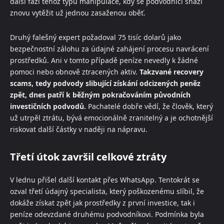
další fázi téhož typu manipulace, kdy se podvodníci snaží
znovu vytěžit už jednou zasaženou oběť.
Druhý falešný expert požadoval 75 tisíc dolarů jako
bezpečnostní zálohu za údajné zahájení procesu navrácení
prostředků. Ani v tomto případě peníze nevedly k žádné
pomoci nebo obnově ztracených aktiv.
Takzvané recovery
scams, tedy podvody slibující získání odcizených peněz
zpět, dnes patří k běžným pokračováním původních
investičních podvodů.
Pachatelé dobře vědí, že člověk, který
už utrpěl ztrátu, bývá emocionálně zranitelný a je ochotnější
riskovat další částky v naději na nápravu.
Třetí útok završil celkové ztráty
V lednu přišel další kontakt přes WhatsApp. Tentokrát se
ozval třetí údajný specialista, který poškozenému slíbil, že
dokáže získat zpět jak prostředky z první investice, tak i
peníze odevzdané druhému podvodníkovi. Podmínka byla