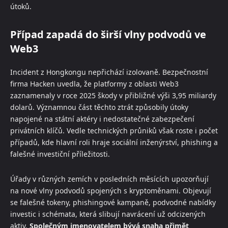
útoků.
Případ zapadá do širší vlny podvodů ve
Web3
Incident z Hongkongu nepřichází izolovaně. Bezpečnostní
firma Hacken uvedla, že platformy z oblasti Web3
zaznamenaly v roce 2025 škody v přibližné výši 3,95 miliardy
dolarů. Významnou část těchto ztrát způsobily útoky
napojené na státní aktéry i nedostatečné zabezpečení
privátních klíčů. Vedle technických průniků však roste i počet
případů, kde hlavní roli hraje sociální inženýrství, phishing a
falešné investiční příležitosti.
Úřady v různých zemích v posledních měsících upozorňují
na nové vlny podvodů spojených s kryptoměnami. Objevují
se falešné tokeny, phishingové kampaně, podvodné nabídky
investic i schémata, která slibují navrácení už odcizených
aktiv.
Společným jmenovatelem bývá snaha přimět