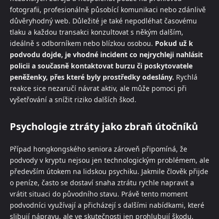
fotografii, profesionálně působící komunikaci nebo zdánlivě
důvěryhodný web. Důležité je také nepodléhat časovému
tlaku a každou transakci konzultovat s někým dalším,
ideálně s odborníkem nebo blízkou osobou.
Pokud už k
podvodu dojde, je vhodné incident co nejrychleji nahlásit
policii a současně kontaktovat burzu či poskytovatele
peněženky, přes které byly prostředky odeslány.
Rychlá
reakce sice nezaručí návrat aktiv, ale může pomoci při
vyšetřování a snížit riziko dalších škod.
Psychologie ztráty jako zbraň útočníků
Případ hongkongského seniora zároveň připomíná, že
podvody v kryptu nejsou jen technologickým problémem, ale
především útokem na lidskou psychiku. Jakmile člověk přijde
o peníze, často se dostaví snaha ztrátu rychle napravit a
vrátit situaci do původního stavu. Právě tento moment
podvodníci využívají a přicházejí s dalšími nabídkami, které
slibují nápravu, ale ve skutečnosti jen prohlubují škodu.