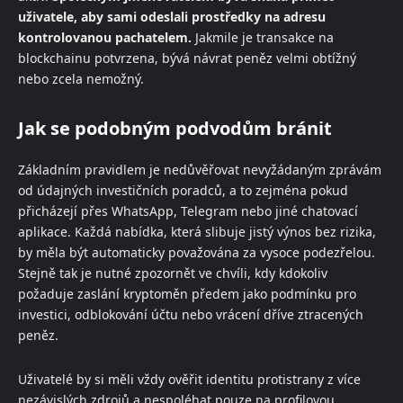
uživatele, aby sami odeslali prostředky na adresu
kontrolovanou pachatelem.
Jakmile je transakce na
blockchainu potvrzena, bývá návrat peněz velmi obtížný
nebo zcela nemožný.
Jak se podobným podvodům bránit
Základním pravidlem je nedůvěřovat nevyžádaným zprávám
od údajných investičních poradců, a to zejména pokud
přicházejí přes WhatsApp, Telegram nebo jiné chatovací
aplikace. Každá nabídka, která slibuje jistý výnos bez rizika,
by měla být automaticky považována za vysoce podezřelou.
Stejně tak je nutné zpozornět ve chvíli, kdy kdokoliv
požaduje zaslání kryptoměn předem jako podmínku pro
investici, odblokování účtu nebo vrácení dříve ztracených
peněz.
Uživatelé by si měli vždy ověřit identitu protistrany z více
nezávislých zdrojů a nespoléhat pouze na profilovou