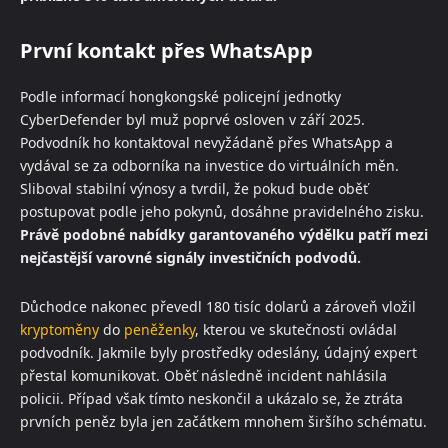
První kontakt přes WhatsApp
Podle informací hongkongské policejní jednotky
CyberDefender byl muž poprvé osloven v září 2025.
Podvodník ho kontaktoval nevyžádaně přes WhatsApp a
vydával se za odborníka na investice do virtuálních měn.
Sliboval stabilní výnosy a tvrdil, že pokud bude oběť
postupovat podle jeho pokynů, dosáhne pravidelného zisku.
Právě podobné nabídky garantovaného výdělku patří mezi
nejčastější varovné signály investičních podvodů.
Důchodce nakonec převedl 180 tisíc dolarů a zároveň vložil
kryptoměny
do
peněženky
, kterou ve skutečnosti ovládal
podvodník. Jakmile byly prostředky odeslány, údajný expert
přestal komunikovat. Oběť následně incident nahlásila
policii. Případ však tímto neskončil a ukázalo se, že ztráta
prvních peněz byla jen začátkem mnohem širšího schématu.