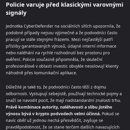
Policie varuje před klasickými varovnými
signály
Jednotka CyberDefender na sociálních sítích upozornila, že
podobné případy nejsou výjimečné a že podvodníci často
pracují se stále stejnými frázemi. Mezi nejčastější patří
přísliby garantovaných výnosů, údajné interní informace
nebo naléhání na rychlé rozhodnutí bez prostoru pro
ověření. Policie současně připomněla, že skuteční
profesionálové v oblasti investic obvykle neoslovují klienty
náhodně přes komunikační aplikace.
Důležité je také to, že podvodníci často těží z dojmu
odbornosti. Vystupují sebejistě, používají technické pojmy a
snaží se navodit pocit, že mají nadstandardní znalosti trhu.
Právě kombinace autority, naléhavosti a slibu jistého
výnosu bývá v krypto podvodech velmi účinná.
Pokud se
navíc oběť už jednou nechá přesvědčit, zvyšuje se
pravděpodobnost, že se stane terčem dalších navazujících