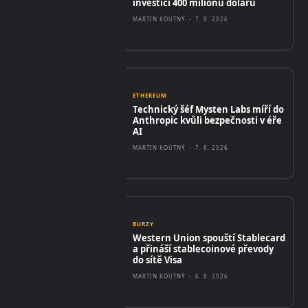
investicí 400 milionů dolarů
MARTIN KOUTNÝ
-
7. 8. 2026
ETHEREUM
Technický šéf Mysten Labs míří do
Anthropic kvůli bezpečnosti v éře
AI
MARTIN KOUTNÝ
-
7. 8. 2026
BURZY
Western Union spouští Stablecard
a přináší stablecoinové převody
do sítě Visa
MARTIN KOUTNÝ
-
6. 8. 2026