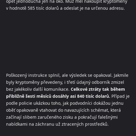
opět jednoduchá jen na oko. Muž měl nakoupit kryptoměny
v hodnotě 585 tisíc dolarů a odeslat je na určenou adresu.
Poškozený instrukce splnil, ale výsledek se opakoval. Jakmile
byly kryptoměny převedeny, i třetí údajný odborník zmizel
bez jakékoliv další komunikace.
Celkové ztráty tak během
přibližně šesti měsíců dosáhly asi 840 tisíc dolarů.
Případ je
podle policie ukázkou toho, jak podvodníci dokážou jednu
oběť opakovaně vtahovat do navazujících schémat, která
začínají slibem zaručeného zisku a pokračují falešnými
nabídkami na záchranu už ztracených prostředků.