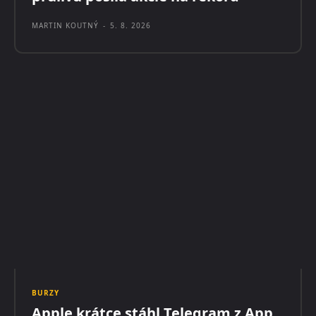
MARTIN KOUTNÝ
-
5. 8. 2026
BURZY
Apple krátce stáhl Telegram z App