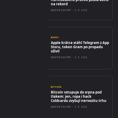
na rekord
MARTIN KOUTNÝ
-
5. 8. 2026
BURZY
Apple krátce stáhl Telegram z App
Storu, token Gram po propadu
oživil
MARTIN KOUTNÝ
-
5. 8. 2026
BITCOIN
Bitcoin vstupuje do srpna pod
tlakem: jen, ropa i hack
Coldcardu zvyšují nervozitu trhu
MARTIN KOUTNÝ
-
5. 8. 2026