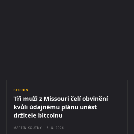
BITCOIN
Tři muži z Missouri čelí obvinění
kvůli údajnému plánu unést
držitele bitcoinu
MARTIN KOUTNÝ
-
6. 8. 2026