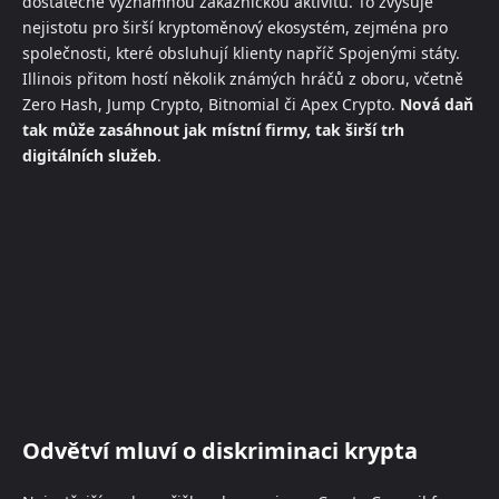
dostatečně významnou zákaznickou aktivitu. To zvyšuje
nejistotu pro širší kryptoměnový ekosystém, zejména pro
společnosti, které obsluhují klienty napříč Spojenými státy.
Illinois přitom hostí několik známých hráčů z oboru, včetně
Zero Hash, Jump Crypto, Bitnomial či Apex Crypto.
Nová daň
tak může zasáhnout jak místní firmy, tak širší trh
digitálních služeb
.
Odvětví mluví o diskriminaci krypta