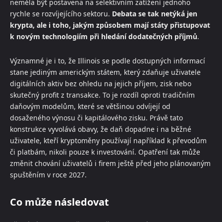
neměla být postavena na selektivním zatížení jednoho
rychle se rozvíjejícího sektoru.
Debata se tak netýká jen
krypta, ale i toho, jakým způsobem mají státy přistupovat
k novým technologiím při hledání dodatečných příjmů
.
Významné je i to, že Illinois se podle dostupných informací
stane jediným americkým státem, který zdaňuje uživatele
digitálních aktiv bez ohledu na jejich příjem, zisk nebo
skutečný profit z transakce. To je rozdíl oproti tradičním
daňovým modelům, které se většinou odvíjejí od
dosaženého výnosu či kapitálového zisku. Právě tato
konstrukce vyvolává obavy, že daň dopadne i na běžné
uživatele, kteří kryptoměny používají například k převodům
či platbám, nikoli pouze k investování. Opatření tak může
změnit chování uživatelů i firem ještě před jeho plánovaným
spuštěním v roce 2027.
Co může následovat