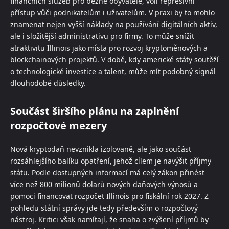
finančních služeb pro běžné obyvatele, volí represivní
přístup vůči podnikatelům i uživatelům. V praxi by to mohlo
znamenat nejen vyšší náklady na používání digitálních aktiv,
ale i složitější administrativu pro firmy. To může snížit
atraktivitu Illinois jako místa pro rozvoj kryptoměnových a
blockchainových projektů. V době, kdy americké státy soutěží
o technologické investice a talent, může mít podobný signál
dlouhodobé důsledky.
Součást širšího plánu na zaplnění
rozpočtové mezery
Nová kryptodaň nevznikla izolovaně, ale jako součást
rozsáhlejšího balíku opatření, jehož cílem je navýšit příjmy
státu. Podle dostupných informací má celý zákon přinést
více než 800 milionů dolarů nových daňových výnosů a
pomoci financovat rozpočet Illinois pro fiskální rok 2027. Z
pohledu státní správy jde tedy především o rozpočtový
nástroj. Kritici však namítají, že snaha o zvýšení příjmů by