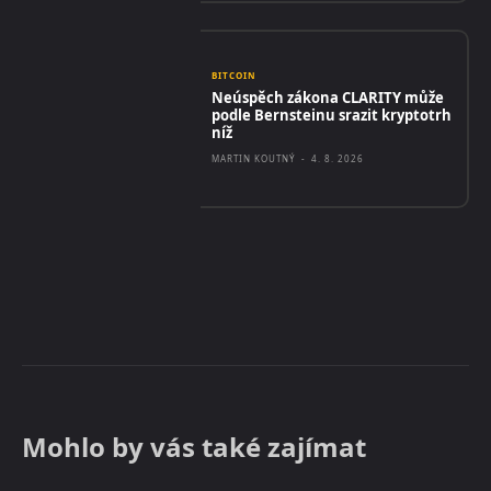
BITCOIN
Neúspěch zákona CLARITY může
podle Bernsteinu srazit kryptotrh
níž
MARTIN KOUTNÝ
-
4. 8. 2026
Mohlo by vás také zajímat