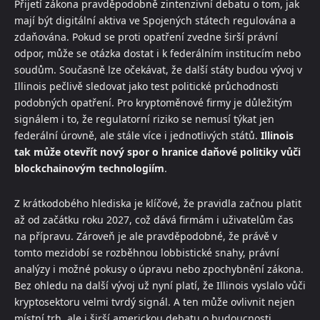
Přijetí zákona pravděpodobně zintenzivní debatu o tom, jak
mají být digitální aktiva ve Spojených státech regulována a
zdaňována. Pokud se proti opatření zvedne širší právní
odpor, může se otázka dostat i k federálním institucím nebo
soudům. Současně lze očekávat, že další státy budou vývoj v
Illinois pečlivě sledovat jako test politické průchodnosti
podobných opatření. Pro kryptoměnové firmy je důležitým
signálem i to, že regulatorní riziko se nemusí týkat jen
federální úrovně, ale stále více i jednotlivých států.
Illinois
tak může otevřít nový spor o hranice daňové politiky vůči
blockchainovým technologiím
.
Z krátkodobého hlediska je klíčové, že pravidla začnou platit
až od začátku roku 2027, což dává firmám i uživatelům čas
na přípravu. Zároveň je ale pravděpodobné, že právě v
tomto mezidobí se rozběhnou lobbistické snahy, právní
analýzy i možné pokusy o úpravu nebo zpochybnění zákona.
Bez ohledu na další vývoj už nyní platí, že Illinois vyslalo vůči
kryptosektoru velmi tvrdý signál. A ten může ovlivnit nejen
místní trh, ale i širší americkou debatu o budoucnosti