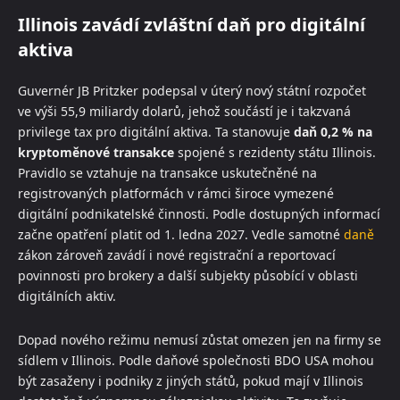
Illinois zavádí zvláštní daň pro digitální
aktiva
Guvernér JB Pritzker podepsal v úterý nový státní rozpočet
ve výši 55,9 miliardy dolarů, jehož součástí je i takzvaná
privilege tax pro digitální aktiva. Ta stanovuje
daň 0,2 % na
kryptoměnové transakce
spojené s rezidenty státu Illinois.
Pravidlo se vztahuje na transakce uskutečněné na
registrovaných platformách v rámci široce vymezené
digitální podnikatelské činnosti. Podle dostupných informací
začne opatření platit od 1. ledna 2027. Vedle samotné
daně
zákon zároveň zavádí i nové registrační a reportovací
povinnosti pro brokery a další subjekty působící v oblasti
digitálních aktiv.
Dopad nového režimu nemusí zůstat omezen jen na firmy se
sídlem v Illinois. Podle daňové společnosti BDO USA mohou
být zasaženy i podniky z jiných států, pokud mají v Illinois