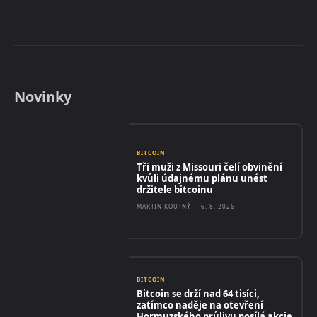
Novinky
BITCOIN
Tři muži z Missouri čelí obvinění
kvůli údajnému plánu unést
držitele bitcoinu
MARTIN KOUTNÝ
-
6. 8. 2026
BITCOIN
Bitcoin se drží nad 64 tisíci,
zatímco naděje na otevření
Hormuzského průlivu posílá akcie