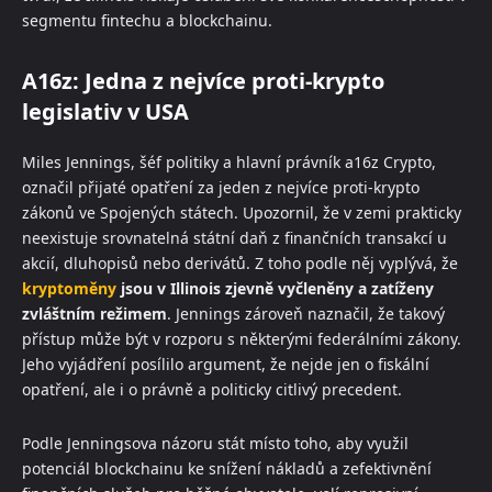
segmentu fintechu a blockchainu.
A16z: Jedna z nejvíce proti-krypto
legislativ v USA
Miles Jennings, šéf politiky a hlavní právník a16z Crypto,
označil přijaté opatření za jeden z nejvíce proti-krypto
zákonů ve Spojených státech. Upozornil, že v zemi prakticky
neexistuje srovnatelná státní daň z finančních transakcí u
akcií, dluhopisů nebo derivátů. Z toho podle něj vyplývá, že
kryptoměny
jsou v Illinois zjevně vyčleněny a zatíženy
zvláštním režimem
. Jennings zároveň naznačil, že takový
přístup může být v rozporu s některými federálními zákony.
Jeho vyjádření posílilo argument, že nejde jen o fiskální
opatření, ale i o právně a politicky citlivý precedent.
Podle Jenningsova názoru stát místo toho, aby využil
potenciál blockchainu ke snížení nákladů a zefektivnění