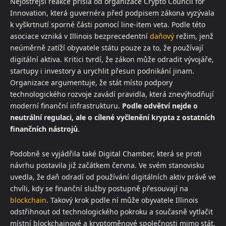
Nejostřejší reakce přišla od organizace Crypto Council for
Innovation, která guvernéra před podpisem zákona vyzývala
k vyškrtnutí sporné části pomocí line-item veta. Podle této
asociace vzniká v Illinois bezprecedentní
daňový
režim, jenž
neúměrně zatíží obyvatele státu pouze za to, že používají
digitální aktiva. Kritici tvrdí, že zákon může odradit vývojáře,
startupy i investory a urychlit přesun podnikání jinam.
Organizace argumentuje, že stát místo podpory
technologického rozvoje zavádí pravidla, která znevýhodňují
moderní finanční infrastrukturu.
Podle odvětví nejde o
neutrální regulaci, ale o cílené vyčlenění krypta z ostatních
finančních nástrojů
.
Podobně se vyjádřila také Digital Chamber, která se proti
návrhu postavila již začátkem června. Ve svém stanovisku
uvedla, že daň odradí od používání digitálních aktiv právě ve
chvíli, kdy se finanční služby postupně přesouvají na
blockchain
. Takový krok podle ní může obyvatele Illinois
odstřihnout od technologického pokroku a současně vytlačit
místní blockchainové a kryptoměnové společnosti mimo stát.