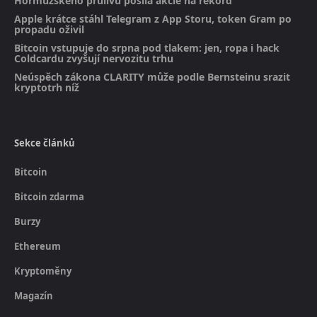
Hormuzského průlivu posílá akcie na rekord
Apple krátce stáhl Telegram z App Storu, token Gram po
propadu oživil
Bitcoin vstupuje do srpna pod tlakem: jen, ropa i hack
Coldcardu zvyšují nervozitu trhu
Neúspěch zákona CLARITY může podle Bernsteinu srazit
kryptotrh níž
Sekce článků
Bitcoin
Bitcoin zdarma
Burzy
Ethereum
Kryptoměny
Magazín