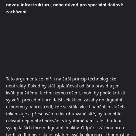
novou infrastrukturu, nebo důvod pro speciální daňové
zacházení
.
Tato argumentace míří i na širší princip technologické
neutrality. Pokud by stát uplatňoval odlišná pravidla jen
kvůli použitému technickému řešení, mohl by podle kritiků
vytvořit precedent pro další selektivní zásahy do digitální
ekonomiky. V prostředí, kde se stále více finančních služeb
tokenizuje a přesouvá na distribuované sítě, by to mohlo
ovlivnit nejen obchodování s kryptoměnami, ale i budoucí
vývoj dalších forem digitálních aktiv. Odpůrci zákona proto
tvrdí, že Illinois riskuje oslabení své konkurenceschopnosti v