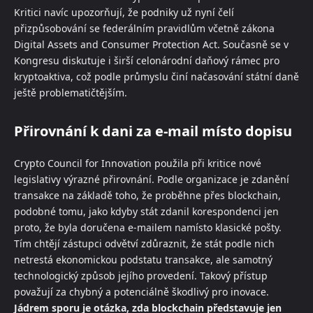
Kritici navíc upozorňují, že podniky už nyní čelí
přizpůsobování se federálním pravidlům včetně zákona
Digital Assets and Consumer Protection Act. Současně se v
Kongresu diskutuje i širší celonárodní daňový rámec pro
kryptoaktiva, což podle průmyslu činí načasování státní daně
ještě problematičtějším.
Přirovnání k dani za e-mail místo dopisu
Crypto Council for Innovation použila při kritice nové
legislativy výrazné přirovnání. Podle organizace je zdanění
transakce na základě toho, že proběhne přes blockchain,
podobné tomu, jako kdyby stát zdanil korespondenci jen
proto, že byla doručena e-mailem namísto klasické pošty.
Tím chtějí zástupci odvětví zdůraznit, že stát podle nich
netrestá ekonomickou podstatu transakce, ale samotný
technologický způsob jejího provedení. Takový přístup
považují za chybný a potenciálně škodlivý pro inovace.
Jádrem sporu je otázka, zda blockchain představuje jen