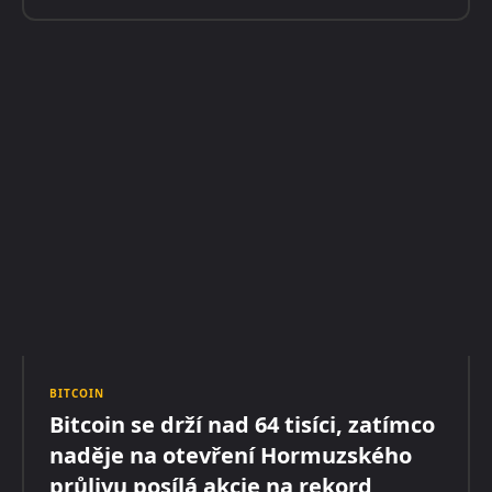
BITCOIN
Bitcoin se drží nad 64 tisíci, zatímco
naděje na otevření Hormuzského
průlivu posílá akcie na rekord