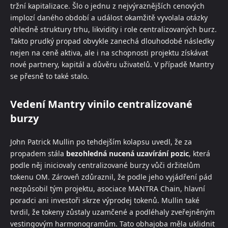
tržní kapitalizace. Šlo o jednu z nejvýraznějších cenových
implozí daného období a událost okamžitě vyvolala otázky
ohledně struktury trhu, likvidity i role centralizovaných burz.
Takto prudký propad obvykle zanechá dlouhodobé následky
nejen na ceně aktiva, ale i na schopnosti projektu získávat
nové partnery, kapitál a důvěru uživatelů. V případě Mantry
se přesně to také stalo.
Vedení Mantry vinilo centralizované
burzy
John Patrick Mullin po tehdejším kolapsu uvedl, že za
propadem stála
bezohledná nucená uzavírání pozic
, která
podle něj iniciovaly centralizované burzy vůči držitelům
tokenu OM. Zároveň zdůraznil, že podle jeho vyjádření pád
nezpůsobil tým projektu, asociace MANTRA Chain, hlavní
poradci ani investoři skrze výprodej tokenů. Mullin také
tvrdil, že tokeny zůstaly uzamčené a podléhaly zveřejněným
vestingovým harmonogramům. Tato obhajoba měla uklidnit