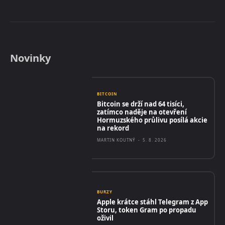
Novinky
BITCOIN
Bitcoin se drží nad 64 tisíci,
zatímco naděje na otevření
Hormuzského průlivu posílá akcie
na rekord
MARTIN KOUTNÝ
-
5. 8. 2026
BURZY
Apple krátce stáhl Telegram z App
Storu, token Gram po propadu
oživil