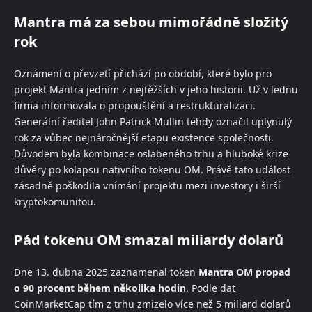
Mantra má za sebou mimořádně složitý
rok
Oznámení o převzetí přichází po období, které bylo pro
projekt Mantra jedním z nejtěžších v jeho historii. Už v lednu
firma informovala o propouštění a restrukturalizaci.
Generální ředitel John Patrick Mullin tehdy označil uplynulý
rok za vůbec nejnáročnější etapu existence společnosti.
Důvodem byla kombinace oslabeného trhu a hluboké krize
důvěry po kolapsu nativního tokenu OM. Právě tato událost
zásadně poškodila vnímání projektu mezi investory i širší
kryptokomunitou.
Pád tokenu OM smazal miliardy dolarů
Dne 13. dubna 2025 zaznamenal token
Mantra OM propad
o 90 procent během několika hodin
. Podle dat
CoinMarketCap tím z trhu zmizelo více než 5 miliard dolarů