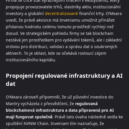
Firma se chce stát výraznějším hráčem v ekosystému, který
propojuje provozovatele trhů, vlastníky aktiv, institucionální
investory a globální
decentralizované
finanční trhy. O’Meara
uvedl, že právě akvizice má Inveniamu umožnit přinášet
přidanou hodnotu celému tomuto prostředí rychleji než
dosud. Ve strategickém pohledu firmy se tak blockchain
nestává jen prostředkem pro vydávání tokenů, ale i základní
vrstvou pro distribuci, validaci a správu dat o soukromých
aktivech. To je oblast, kde se očekává rostoucí zájem
institucionálního kapitálu.
Propojení regulované infrastruktury a AI
dat
O’Meara zároveň připomněl, že už původní investice do
Mantry vycházela z přesvědčení, že
regulovaná
blockchainová infrastruktura a data připravená pro AI
mají fungovat společně
. Právě tato úvaha následně vedla ke
spuštění NVNM Chain. Inveniam tím naznačuje, že