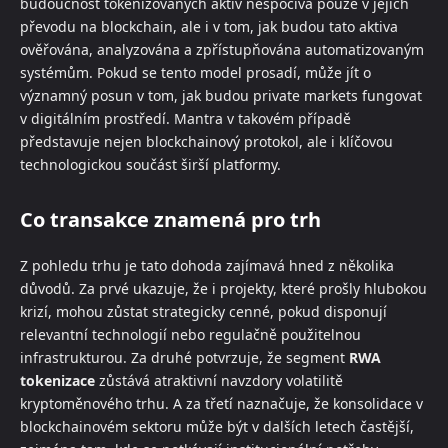
budoucnost tokenizovaných aktiv nespočívá pouze v jejich
převodu na blockchain, ale i v tom, jak budou tato aktiva
ověřována, analyzována a zpřístupňována automatizovaným
systémům. Pokud se tento model prosadí, může jít o
významný posun v tom, jak budou private markets fungovat
v digitálním prostředí. Mantra v takovém případě
představuje nejen blockchainový protokol, ale i klíčovou
technologickou součást širší platformy.
Co transakce znamená pro trh
Z pohledu trhu je tato dohoda zajímavá hned z několika
důvodů. Za prvé ukazuje, že i projekty, které prošly hlubokou
krizí, mohou zůstat strategicky cenné, pokud disponují
relevantní technologií nebo regulačně použitelnou
infrastrukturou. Za druhé potvrzuje, že segment
RWA
tokenizace
zůstává atraktivní navzdory volatilitě
kryptoměnového trhu. A za třetí naznačuje, že konsolidace v
blockchainovém sektoru může být v dalších letech častější,