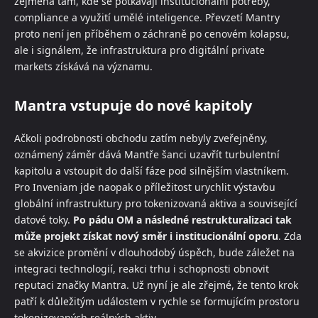
zejména tam, kde se potkávají institucionální potřeby,
compliance a využití umělé inteligence. Převzetí Mantry
proto není jen příběhem o záchraně po cenovém kolapsu,
ale i signálem, že infrastruktura pro digitální private
markets získává na významu.
Mantra vstupuje do nové kapitoly
Ačkoli podrobnosti obchodu zatím nebyly zveřejněny,
oznámený záměr dává Mantře šanci uzavřít turbulentní
kapitolu a vstoupit do další fáze pod silnějším vlastníkem.
Pro Inveniam jde naopak o příležitost urychlit výstavbu
globální infrastruktury pro tokenizovaná aktiva a související
datové toky.
Po pádu OM a následné restrukturalizaci tak
může projekt získat nový směr i institucionální oporu
. Zda
se akvizice promění v dlouhodobý úspěch, bude záležet na
integraci technologií, reakci trhu i schopnosti obnovit
reputaci značky Mantra. Už nyní je ale zřejmé, že tento krok
patří k důležitým událostem v rychle se formujícím prostoru
tokenizovaných reálných aktiv.