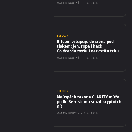
MARTIN KOUTNÝ
-
5. 8. 2026
BITCOIN
Bitcoin vstupuje do srpna pod
tlakem: jen, ropa i hack
Coldcardu zvyšují nervozitu trhu
MARTIN KOUTNÝ
-
5. 8. 2026
BITCOIN
Neúspěch zákona CLARITY může
podle Bernsteinu srazit kryptotrh
níž
MARTIN KOUTNÝ
-
4. 8. 2026