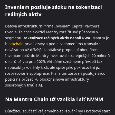
Inveniam posiluje sázku na tokenizaci
reálných aktiv
Datová infrastrukturní firma Inveniam Capital Partners
uvedla, že chce akvizicí Mantry rozšířit své působení v
segmentu
tokenizace reálných aktiv neboli RWA
. Mantra je
blockchain
první vrstvy a podle oznámení má transakce
navázat na už dřívější kapitálové propojení obou firem.
Inveniam totiž do Mantry investoval strategických 20 milionů
dolarů už v srpnu 2025. Aktuálně oznámené převzetí tak
nepůsobí jako náhlý krok, ale spíše jako pokračování již
rozpracované spolupráce. Firma tím zároveň posiluje svou
pozici na průsečíku blockchainové infrastruktury,
soukromých trhů a AI.
Na Mantra Chain už vznikla i síť NVNM
Důležitou součástí vzájemného sbližování byl i květnový start