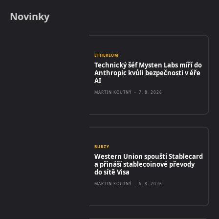
Novinky
ETHEREUM
Technický šéf Mysten Labs míří do
Anthropic kvůli bezpečnosti v éře
AI
MARTIN KOUTNÝ
-
7. 8. 2026
BURZY
Western Union spouští Stablecard
a přináší stablecoinové převody
do sítě Visa
MARTIN KOUTNÝ
-
6. 8. 2026