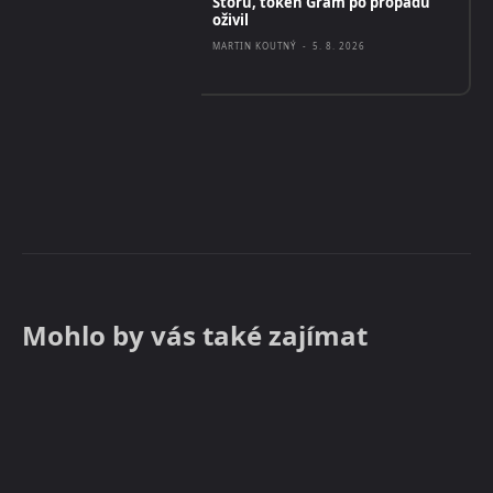
Storu, token Gram po propadu
oživil
MARTIN KOUTNÝ
-
5. 8. 2026
Mohlo by vás také zajímat