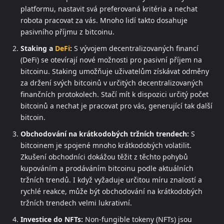
platformu, nastavit svá preferovaná kritéria a nechat
robota pracovat za vás. Mnoho lidí takto dosahuje
pasivního příjmu z bitcoinu.
Staking a
DeFi
:
S vývojem decentralizovaných financí
(DeFi) se otevírají nové možnosti pro pasivní příjem na
bitcoinu. Staking umožňuje uživatelům získávat odměny
za držení svých bitcoinů v určitých decentralizovaných
finančních protokolech. Stačí mít k dispozici určitý počet
bitcoinů a nechat je pracovat pro vás, generující tak další
bitcoin.
Obchodování na krátkodobých tržních trendech:
S
bitcoinem je spojené mnoho krátkodobých volatilit.
Zkušení obchodníci dokážou těžit z těchto pohybů
kupováním a prodáváním bitcoinu podle aktuálních
tržních trendů. I když vyžaduje určitou míru znalostí a
rychlé reakce, může být obchodování na krátkodobých
tržních trendech velmi lukrativní.
Investice do NFTs:
Non-fungible tokeny (NFTs) jsou