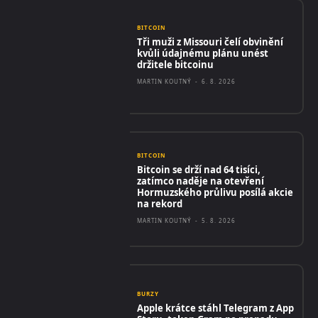
BITCOIN
Tři muži z Missouri čelí obvinění
kvůli údajnému plánu unést
držitele bitcoinu
MARTIN KOUTNÝ
-
6. 8. 2026
BITCOIN
Bitcoin se drží nad 64 tisíci,
zatímco naděje na otevření
Hormuzského průlivu posílá akcie
na rekord
MARTIN KOUTNÝ
-
5. 8. 2026
BURZY
Apple krátce stáhl Telegram z App