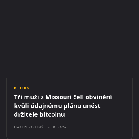
BITCOIN
Tři muži z Missouri čelí obvinění
kvůli údajnému plánu unést
držitele bitcoinu
MARTIN KOUTNÝ
-
6. 8. 2026