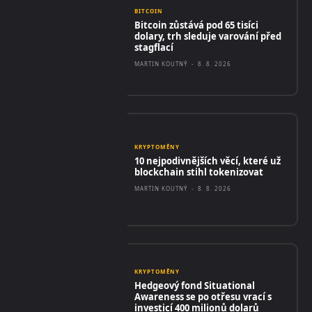
BITCOIN
Bitcoin zůstává pod 65 tisíci
dolary, trh sleduje varování před
stagflací
MARTIN KOUTNÝ
-
8. 8. 2026
KRYPTOMĚNY
10 nejpodivnějších věcí, které už
blockchain stihl tokenizovat
MARTIN KOUTNÝ
-
8. 8. 2026
KRYPTOMĚNY
Hedgeový fond Situational
Awareness se po otřesu vrací s
investicí 400 milionů dolarů