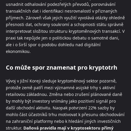
usnadnit odhalování podezřelých převodů, porovnávání
transakčních dat i identifikaci nesrovnalostí v přiznaných
příjmech. Zároveň však jejich využití vyvolává otázky ohledně
přesnosti dat, ochrany soukromí a schopnosti státu správně
interpretovat složitou strukturu kryptoměnových transakcí. V
praxi tak nepůjde jen o politickou debatu o samotné dani,
ale i o širší spor o podobu dohledu nad digitální
ekonomikou.
Co může spor znamenat pro kryptotrh
Vývoj v Jižní Koreji sleduje kryptoměnový sektor pozorně,
protože země patří mezi významné asijské trhy s aktivní
retailovou základnou. Změna nebo zrušení plánované daně
by mohly být investory vnímány jako pozitivní signál pro
další obchodní aktivitu. Naopak potvrzení 22% sazby by
mohlo část účastníků trhu motivovat k přesunu obchodování
na zahraniční platformy nebo k hledání jiných investičních
struktur.
Daňová pravidla mají v kryptosektoru přímý