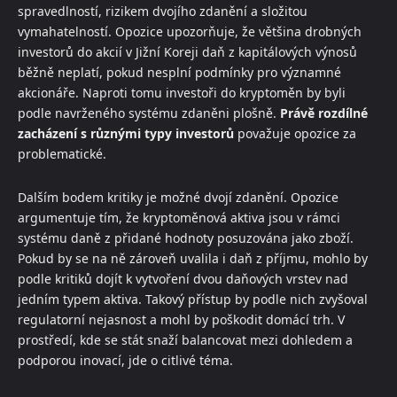
spravedlností, rizikem dvojího zdanění a složitou
vymahatelností. Opozice upozorňuje, že většina drobných
investorů do akcií v Jižní Koreji daň z kapitálových výnosů
běžně neplatí, pokud nesplní podmínky pro významné
akcionáře. Naproti tomu investoři do kryptoměn by byli
podle navrženého systému zdaněni plošně.
Právě rozdílné
zacházení s různými typy investorů
považuje opozice za
problematické.
Dalším bodem kritiky je možné dvojí zdanění. Opozice
argumentuje tím, že kryptoměnová aktiva jsou v rámci
systému daně z přidané hodnoty posuzována jako zboží.
Pokud by se na ně zároveň uvalila i daň z příjmu, mohlo by
podle kritiků dojít k vytvoření dvou daňových vrstev nad
jedním typem aktiva. Takový přístup by podle nich zvyšoval
regulatorní nejasnost a mohl by poškodit domácí trh. V
prostředí, kde se stát snaží balancovat mezi dohledem a
podporou inovací, jde o citlivé téma.