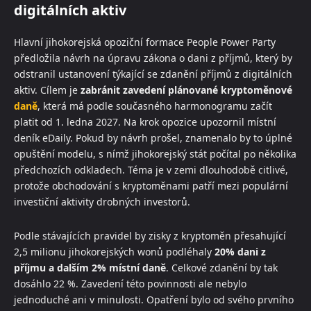
digitálních aktiv
Hlavní jihokorejská opoziční formace People Power Party
předložila návrh na úpravu zákona o dani z příjmů, který by
odstranil ustanovení týkající se zdanění příjmů z digitálních
aktiv. Cílem je
zabránit zavedení plánované kryptoměnové
daně
, která má podle současného harmonogramu začít
platit od 1. ledna 2027. Na krok opozice upozornil místní
deník eDaily. Pokud by návrh prošel, znamenalo by to úplné
opuštění modelu, s nímž jihokorejský stát počítal po několika
předchozích odkladech. Téma je v zemi dlouhodobě citlivé,
protože obchodování s kryptoměnami patří mezi populární
investiční aktivity drobných investorů.
Podle stávajících pravidel by zisky z kryptoměn přesahující
2,5 milionu jihokorejských wonů podléhaly
20% dani z
příjmu a dalším 2% místní daně
. Celkové zdanění by tak
dosáhlo 22 %. Zavedení této povinnosti ale nebylo
jednoduché ani v minulosti. Opatření bylo od svého prvního