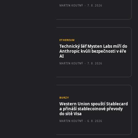
MARTIN KOUTNÝ
-
7. 8. 2026
ETHEREUM
Technický šéf Mysten Labs míří do
Anthropic kvůli bezpečnosti v éře
AI
MARTIN KOUTNÝ
-
7. 8. 2026
BURZY
Western Union spouští Stablecard
a přináší stablecoinové převody
do sítě Visa
MARTIN KOUTNÝ
-
6. 8. 2026