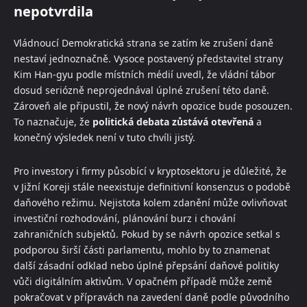
nepotvrdila
Vládnoucí Demokratická strana se zatím ke zrušení daně
nestaví jednoznačně. Vysoce postavený představitel strany
Kim Han-gyu podle místních médií uvedl, že vládní tábor
dosud seriózně neprojednával úplné zrušení této daně.
Zároveň ale připustil, že nový návrh opozice bude posouzen.
To naznačuje, že
politická debata zůstává otevřená
a
konečný výsledek není v tuto chvíli jistý.
Pro investory i firmy působící v kryptosektoru je důležité, že
v Jižní Koreji stále neexistuje definitivní konsenzus o podobě
daňového režimu. Nejistota kolem zdanění může ovlivňovat
investiční rozhodování, plánování burz i chování
zahraničních subjektů. Pokud by se návrh opozice setkal s
podporou širší části parlamentu, mohlo by to znamenat
další zásadní odklad nebo úplné přepsání daňové politiky
vůči digitálním aktivům. V opačném případě může země
pokračovat v přípravách na zavedení daně podle původního