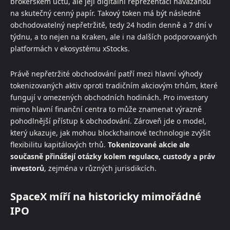
brokerském účtu, ale její digitální reprezentaci navázanou
na skutečný cenný papír. Takový token má být následně
obchodovatelný nepřetržitě, tedy 24 hodin denně a 7 dní v
týdnu, a to nejen na Kraken, ale i na dalších podporovaných
platformách v ekosystému xStocks.
Právě nepřetržité obchodování patří mezi hlavní výhody
tokenizovaných aktiv oproti tradičním akciovým trhům, které
fungují v omezených obchodních hodinách. Pro investory
mimo hlavní finanční centra to může znamenat výrazně
pohodlnější přístup k obchodování. Zároveň jde o model,
který ukazuje, jak mohou blockchainové technologie zvýšit
flexibilitu kapitálových trhů.
Tokenizované akcie ale
současně přinášejí otázky kolem regulace, custody a práv
investorů
, zejména v různých jurisdikcích.
SpaceX míří na historicky mimořádné
IPO