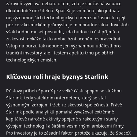
zároveň vyvolává debatu o tom, zda je současná valuace
dlouhodobě udržitelná. SpaceX je vnímána jako jedna z
nejvýznamnějších technologických firem současnosti a její
pozice v kosmickém průmyslu je mimořádně silná. Investoři
však budou muset posoudit, zda budoucí růst příjmů a
ziskovosti dokáže takto ambiciózní ocenění ospravedlnit.
Vstup na burzu tak nebude jen významnou událostí pro
tradiční investory, ale i testem apetitu trhu po obřích
technologických emisích.
Klíčovou roli hraje byznys Starlink
Růstový příběh SpaceX je z velké části spojen se službou
Starlink, tedy satelitním internetem, který se stal
významným zdrojem tržeb i ziskovosti společnosti. Právě
Starlink podle analytiků pomáhá vyvažovat extrémně
kapitálově náročné aktivity spojené s raketovými starty,
vývojem technologií a širšími vesmírnými ambicemi firmy.
Pro investory je to zásadní faktor, protože ukazuje, že SpaceX