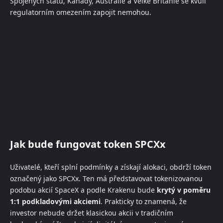
Spojených států, Kanady, Austrálie a Velké Británie se kvůli
regulatorním omezením zapojit nemohou.
Jak bude fungovat token SPCXx
Uživatelé, kteří splní podmínky a získají alokaci, obdrží token
označený jako SPCXx. Ten má představovat tokenizovanou
podobu akcií SpaceX a podle Krakenu bude
krytý v poměru
1:1 podkladovými akciemi
. Prakticky to znamená, že
investor nebude držet klasickou akcii v tradičním