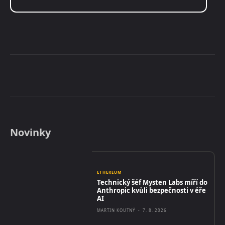
Novinky
ETHEREUM
Technický šéf Mysten Labs míří do
Anthropic kvůli bezpečnosti v éře
AI
MARTIN KOUTNÝ
-
7. 8. 2026