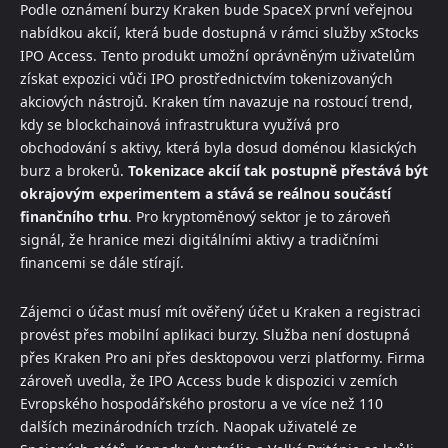
Podle oznámení burzy Kraken bude SpaceX první veřejnou
nabídkou akcií, která bude dostupná v rámci služby xStocks
IPO Access. Tento produkt umožní oprávněným uživatelům
získat expozici vůči IPO prostřednictvím tokenizovaných
akciových nástrojů. Kraken tím navazuje na rostoucí trend,
kdy se blockchainová infrastruktura využívá pro
obchodování s aktivy, která byla dosud doménou klasických
burz a brokerů.
Tokenizace akcií tak postupně přestává být
okrajovým experimentem a stává se reálnou součástí
finančního trhu
. Pro kryptoměnový sektor je to zároveň
signál, že hranice mezi digitálními aktivy a tradičními
financemi se dále stírají.
Zájemci o účast musí mít ověřený účet u Kraken a registraci
provést přes mobilní aplikaci burzy. Služba není dostupná
přes Kraken Pro ani přes desktopovou verzi platformy. Firma
zároveň uvedla, že IPO Access bude k dispozici v zemích
Evropského hospodářského prostoru a ve více než 110
dalších mezinárodních trzích. Naopak uživatelé ze