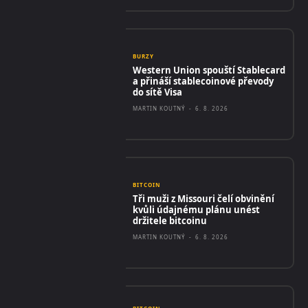
BURZY
Western Union spouští Stablecard
a přináší stablecoinové převody
do sítě Visa
MARTIN KOUTNÝ
-
6. 8. 2026
BITCOIN
Tři muži z Missouri čelí obvinění
kvůli údajnému plánu unést
držitele bitcoinu
MARTIN KOUTNÝ
-
6. 8. 2026