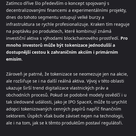
Zatímco dříve šlo především o koncept spojovaný s
decentralizovanými financemi a experimentálními projekty,
dnes do tohoto segmentu vstupují velké burzy a
infrastruktura se rychle profesionalizuje. Kraken tím reaguje
na poptávku po produktech, které kombinují známá
investiční aktiva s výhodami blockchainového prostředí.
Pro
mnoho investorů může být tokenizace jednodušší a
dostupnější cestou k zahraničním akciím i primárním
emisím
.
Zároveň je patrné, že tokenizace se neomezuje jen na akcie,
ale rozšiřuje se i na další reálná aktiva. Vývoj v této oblasti
ukazuje širší trend digitalizace vlastnických práv a
obchodních procesů. Pokud se podobné modely osvědčí i u
tak sledované události, jako je IPO SpaceX, může to urychlit
adopci tokenizovaných cenných papírů napříč finančním
sektorem. Úspěch však bude záviset nejen na technologii,
ale i na tom, jak se k těmto produktům postaví regulátoři.