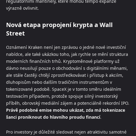
regulatorními mantinely, které mohou tempo expanze
výrazně ovlivnit.
Nová etapa propojení krypta a Wall
Street
Oznámení Kraken není jen zprávou o jedné nové investiční
nabídce, ale také ukázkou toho, jak rychle se mění struktura
moderních finančních trhů. Kryptoměnové platformy už
dávno neusilují pouze o obchodování s digitálními měnami,
ale stále častěji chtějí zprostředkovávat i přístup k akciím,
dluhopisům nebo dalším tradičním instrumentům v
tokenizované podobě. SpaceX je v tomto směru ideálním
testovacím případem, protože spojuje silný investorský
příběh, obrovský mediální zájem a potenciálně rekordní IPO.
Právě podobné emise mohou ukázat, zda má tokenizace
šanci proniknout do hlavního proudu financí
.
Pro investory je důležité sledovat nejen atraktivitu samotné