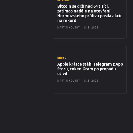
BITCOIN
Bitcoin se drží nad 64 tisíci,
zatímco naděje na otevření
Hormuzského průlivu posílá akcie
na rekord
MARTIN KOUTNÝ
-
5. 8. 2026
BURZY
Apple krátce stáhl Telegram z App
Storu, token Gram po propadu
oživil
MARTIN KOUTNÝ
-
5. 8. 2026