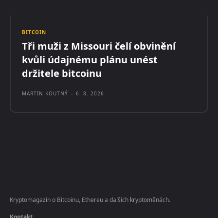
BITCOIN
Tři muži z Missouri čelí obvinění
kvůli údajnému plánu unést
držitele bitcoinu
MARTIN KOUTNÝ
-
6. 8. 2026
Kryptomagazín o Bitcoinu, Ethereu a dalších kryptoměnách.
Kontakt