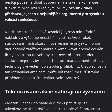
nestojí pouze na dlouhodobé vizi, ale také na komerčně
funkčním produktu s reálnými příjmy.
Starlink dnes
představuje jeden z nejsilnějších argumentů pro vysokou
valuaci společnosti
.
Na druhé straně zůstává kosmický byznys mimořádně
nákladný a vyžaduje neustálé investice. Vývoj raket,
startovací infrastruktury i nové vesmírné projekty mohou
dlouhodobě zatěžovat marže a komplikovat přesné ocenění
firmy po vstupu na veřejný trh. Investoři proto budou
sledovat nejen tržby, ale i schopnost managementu přetavit
technologické vedení do stabilní profitability. U společnosti s
tak rozsáhlými ambicemi může být rozdíl mezi růstovým
příběhem a investiční realitou velmi výrazný.
Tokenizované akcie nabírají na významu
Zařazení SpaceX do nabídky xStocks potvrzuje, že
tokenizované akcie získávají na trhu stále větší pozornost.