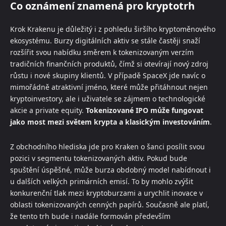
Co oznámení znamená pro kryptotrh
Krok Krakenu je důležitý i z pohledu širšího kryptoměnového
ekosystému. Burzy digitálních aktiv se stále častěji snaží
rozšířit svou nabídku směrem k tokenizovaným verzím
tradičních finančních produktů, čímž si otevírají nový zdroj
růstu i nové skupiny klientů. V případě SpaceX jde navíc o
mimořádně atraktivní jméno, které může přitáhnout nejen
kryptoinvestory, ale i uživatele se zájmem o technologické
akcie a private equity.
Tokenizované IPO může fungovat
jako most mezi světem krypta a klasickým investováním
.
Z obchodního hlediska jde pro Kraken o šanci posílit svou
pozici v segmentu tokenizovaných aktiv. Pokud bude
spuštění úspěšné, může burza obdobný model nabídnout i
u dalších velkých primárních emisí. To by mohlo zvýšit
konkurenční tlak mezi kryptoburzami a urychlit inovace v
oblasti tokenizovaných cenných papírů. Současně ale platí,
že tento trh bude i nadále formován především