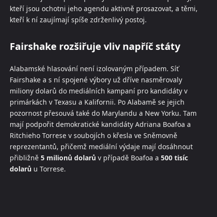
kteří jsou ochotni jeho agendu aktivně prosazovat, a těmi,
kteří k ní zaujímají spíše zdrženlivý postoj.
Fairshake rozšiřuje vliv napříč státy
Alabamské hlasování není izolovaným případem. Síť
Fairshake a s ní spojené výbory už dříve nasměrovaly
miliony dolarů do mediálních kampaní pro kandidáty v
primárkách v Texasu a Kalifornii. Po Alabamě se jejich
pozornost přesouvá také do Marylandu a New Yorku. Tam
mají podpořit demokratické kandidáty Adriana Boafoa a
Ritchieho Torrese v soubojích o křesla ve Sněmovně
reprezentantů, přičemž mediální výdaje mají dosáhnout
přibližně
5 milionů dolarů
v případě Boafoa a
500 tisíc
dolarů
u Torrese.