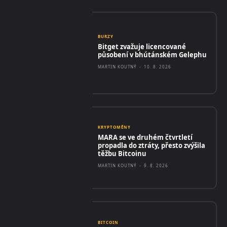
BURZY
Bitget zvažuje licencované
působení v bhútánském Gelephu
MARTIN KOUTNÝ
-
10. 8. 2026
KRYPTOMĚNY
MARA se ve druhém čtvrtletí
propadla do ztráty, přesto zvýšila
těžbu Bitcoinu
MARTIN KOUTNÝ
-
9. 8. 2026
BITCOIN