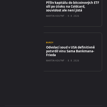
Příliv kapitálu do bitcoinových ETF
sílí po útoku na Coldcard,
souvislost ale není jistá
MARTIN KOUTNÝ
-
9. 8. 2026
BURZY
Odvolací soud v USA definitivně
potvrdil vinu Sama Bankmana-
Frieda
MARTIN KOUTNÝ
-
8. 8. 2026