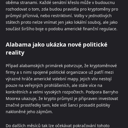
oběma stranami. Každé senátní křeslo může v budoucnu
rozhodovat o tom, zda budou pravidla pro kryptoměny pro
průmysl příznivá, nebo restriktivní. Volby v jednotlivých
státech proto nelze vnímat jen jako lokální souboj, ale jako
součást širšího boje o podobu americké finanční regulace.
Alabama jako ukázka nové politické
reality
Případ alabamských primárek potvrzuje, že kryptoměnové
firmy a s nimi spojené politické organizace už patří mezi
výrazné hráče americké volební mapy. Jejich vliv nestojí
pouze na veřejných prohlášeních, ale stále více na
konkrétních a velmi vysokých rozpočtech. Podpora Barryho
Moorea ukazuje, že krypto průmysl je připraven investovat
značné prostředky tam, kde vidí šanci prosadit politiky
nakloněné jeho zájmům.
Do dalších měsíců tak lze očekávat pokračování tohoto