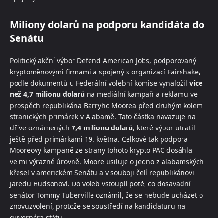
Miliony dolarů na podporu kandidáta do
Senátu
Politický akční výbor Defend American Jobs, podporovaný
kryptoměnovými firmami a spojený s organizací Fairshake,
podle dokumentů u Federální volební komise vynaložil
více
než 4,7 milionu dolarů
na mediální kampaň a reklamu ve
prospěch republikána Barryho Moorea před druhým kolem
stranických primárek v Alabamě. Tato částka navazuje na
dříve oznámených
7,4 milionu dolarů
, které výbor utratil
ještě před primárkami 19. května. Celkově tak podpora
Mooreovy kampaně ze strany tohoto krypto PAC dosáhla
velmi výrazné úrovně. Moore usiluje o jedno z alabamských
křesel v americkém Senátu a v souboji čelí republikánovi
Jaredu Hudsonovi. Do voleb vstoupil poté, co dosavadní
senátor Tommy Tuberville oznámil, že se nebude ucházet o
znovuzvolení, protože se soustředí na kandidaturu na
guvernéra státu.