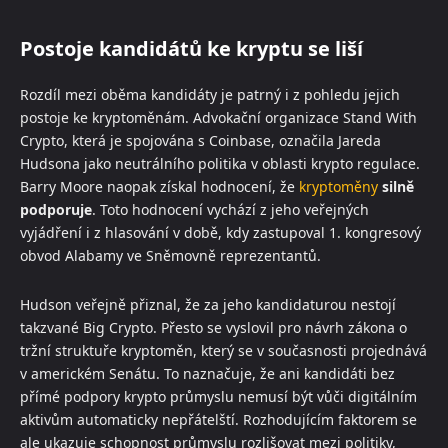
Postoje kandidátů ke kryptu se liší
Rozdíl mezi oběma kandidáty je patrný i z pohledu jejich
postoje ke kryptoměnám. Advokační organizace Stand With
Crypto, která je spojována s Coinbase, označila Jareda
Hudsona jako neutrálního politika v oblasti krypto regulace.
Barry Moore naopak získal hodnocení, že
kryptoměny
silně
podporuje
. Toto hodnocení vychází z jeho veřejných
vyjádření i z hlasování v době, kdy zastupoval 1. kongresový
obvod Alabamy ve Sněmovně reprezentantů.
Hudson veřejně přiznal, že za jeho kandidaturou nestojí
takzvané Big Crypto. Přesto se vyslovil pro návrh zákona o
tržní struktuře kryptoměn, který se v současnosti projednává
v americkém Senátu. To naznačuje, že ani kandidáti bez
přímé podpory krypto průmyslu nemusí být vůči digitálním
aktivům automaticky nepřátelští. Rozhodujícím faktorem se
ale ukazuje schopnost průmyslu rozlišovat mezi politiky,