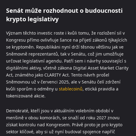
Senát může rozhodnout o budoucnosti
krypto legislativy
Význam těchto investic roste i kvůli tomu, že rozložení sil v
Kongresu přímo ovlivňuje šance na přijetí zákonů týkajících
se kryptoměn. Republikáni nyní drží těsnou většinu jak ve
Sněmovně reprezentantů, tak v Senátu, což jim umožňuje
určovat legislativní agendu. Patří sem i návrhy související s
digitálními aktivy, včetně zákona Digital Asset Market Clarity
Act, známého jako CLARITY Act. Tento návrh prošel
Sněmovnou už v červenci 2025, ale v Senátu čelí zdržení
kvůli sporům o odměny u
stablecoinů
, etická pravidla a
tokenizované akcie.
Demokraté, kteří jsou v aktuálním volebním období v
menšině v obou komorách, se snaží od roku 2027 znovu
získat kontrolu nad Kongresem. Právě proto je pro krypto
sektor klíčové, aby si už nyní budoval spojence napříč