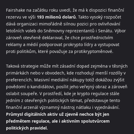
Fairshake na začátku roku uvedl, že má k dispozici finanční
rezervu ve výši
193 milionů dolarů
. Takto vysoký rozpočet
dává organizaci mimořádně silnou pozici pro ovlivňování
letošních voleb do Sněmovny reprezentantů i Senátu. Výbor
zároveň otevřeně deklaroval, že chce prostřednictvím
reklamy a médií podporovat prokrypto lídry a vystupovat
proti politikům, které považuje za protikryptoměnové.
Taková strategie může mít zásadní dopad zejména v těsných
primárkách nebo v obvodech, kde rozhodují menší rozdíly v
preferencích. Masivní mediální nákupy totiž dokážou zvýšit
povědomí o kandidátovi, posílit jeho veřejný obraz a zároveň
oslabit soupeře. V prostředí, kde je krypto regulace stále
jedním z otevřených politických témat, představuje tento
finanční arzenál významný nástroj nátlaku i vyjednávání.
Průmysl digitálních aktiv už zjevně nechce být jen
předmětem regulace, ale i aktivním spolutvůrcem
politických pravidel.