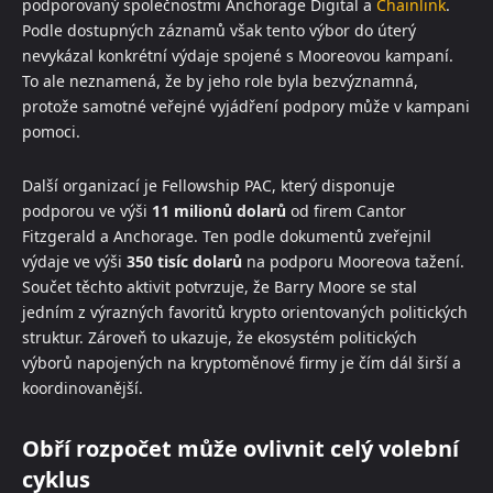
podporovaný společnostmi Anchorage Digital a
Chainlink
.
Podle dostupných záznamů však tento výbor do úterý
nevykázal konkrétní výdaje spojené s Mooreovou kampaní.
To ale neznamená, že by jeho role byla bezvýznamná,
protože samotné veřejné vyjádření podpory může v kampani
pomoci.
Další organizací je Fellowship PAC, který disponuje
podporou ve výši
11 milionů dolarů
od firem Cantor
Fitzgerald a Anchorage. Ten podle dokumentů zveřejnil
výdaje ve výši
350 tisíc dolarů
na podporu Mooreova tažení.
Součet těchto aktivit potvrzuje, že Barry Moore se stal
jedním z výrazných favoritů krypto orientovaných politických
struktur. Zároveň to ukazuje, že ekosystém politických
výborů napojených na kryptoměnové firmy je čím dál širší a
koordinovanější.
Obří rozpočet může ovlivnit celý volební
cyklus