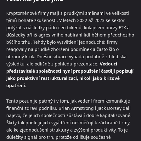
Kryptoměnové firmy mají s prudkými změnami ve velikosti
týmů bohaté zkušenosti. V letech 2022 až 2023 se sektor
potýkal s následky pádu cen tokenů, kolapsem burzy FTX a
důsledky příliš agresivního nabírání lidí během předchozího
býčího trhu. Tehdy bylo vysvětlení jednoduché: firmy
reagovaly na prudké zhoršení podmínek a často šlo o
obranný krok. Dnešní situace vypadá podobně z hlediska
výsledku, ale odlišně z pohledu prezentace.
Vedoucí
představitelé společností nyní propouštění častěji popisují
jako proaktivní restrukturalizaci, nikoli jako krizové
opatření.
Tento posun je patrný i v tom, jak vedení firem komunikuje
finanční zdraví podniku. Brian Armstrong i Jack Dorsey dali
najevo, že jejich společnosti zůstávají dobře kapitalizované.
Škrty tak podle jejich vyjádření nesměřují k záchraně firmy,
ale ke zjednodušení struktury a zvýšení produktivity. To je
důležitý signál pro trh, protože odlišuje současné