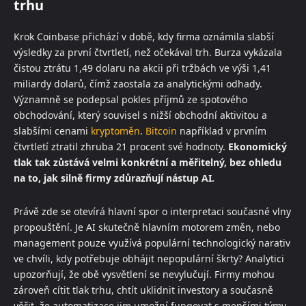
trhu
Krok Coinbase přichází v době, kdy firma oznámila slabší
výsledky za první čtvrtletí, než očekával trh. Burza vykázala
čistou ztrátu 1,49 dolaru na akcii při tržbách ve výši 1,41
miliardy dolarů, čímž zaostala za analytickými odhady.
Významně se podepsal pokles příjmů ze spotového
obchodování, který souvisel s nižší obchodní aktivitou a
slabšími cenami
kryptoměn
.
Bitcoin
například v prvním
čtvrtletí ztratil zhruba 21 procent své hodnoty.
Ekonomický
tlak tak zůstává velmi konkrétní a měřitelný, bez ohledu
na to, jak silně firmy zdůrazňují nástup AI.
Právě zde se otevírá hlavní spor o interpretaci současné vlny
propouštění. Je AI skutečně hlavním motorem změn, nebo
management pouze využívá populární technologický narativ
ve chvíli, kdy potřebuje obhájit nepopulární škrty? Analytici
upozorňují, že obě vysvětlení se nevylučují. Firmy mohou
zároveň cítit tlak trhu, chtít uklidnit investory a současně
věřit, že automatizace jim umožní fungovat s menšími týmy.