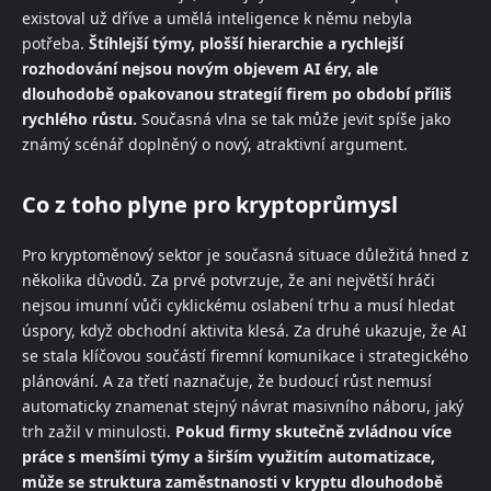
existoval už dříve a umělá inteligence k němu nebyla
potřeba.
Štíhlejší týmy, plošší hierarchie a rychlejší
rozhodování nejsou novým objevem AI éry, ale
dlouhodobě opakovanou strategií firem po období příliš
rychlého růstu.
Současná vlna se tak může jevit spíše jako
známý scénář doplněný o nový, atraktivní argument.
Co z toho plyne pro kryptoprůmysl
Pro kryptoměnový sektor je současná situace důležitá hned z
několika důvodů. Za prvé potvrzuje, že ani největší hráči
nejsou imunní vůči cyklickému oslabení trhu a musí hledat
úspory, když obchodní aktivita klesá. Za druhé ukazuje, že AI
se stala klíčovou součástí firemní komunikace i strategického
plánování. A za třetí naznačuje, že budoucí růst nemusí
automaticky znamenat stejný návrat masivního náboru, jaký
trh zažil v minulosti.
Pokud firmy skutečně zvládnou více
práce s menšími týmy a širším využitím automatizace,
může se struktura zaměstnanosti v kryptu dlouhodobě