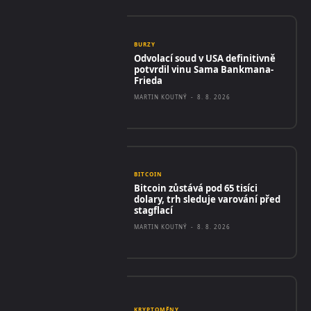
BURZY
Odvolací soud v USA definitivně
potvrdil vinu Sama Bankmana-
Frieda
MARTIN KOUTNÝ
-
8. 8. 2026
BITCOIN
Bitcoin zůstává pod 65 tisíci
dolary, trh sleduje varování před
stagflací
MARTIN KOUTNÝ
-
8. 8. 2026
KRYPTOMĚNY