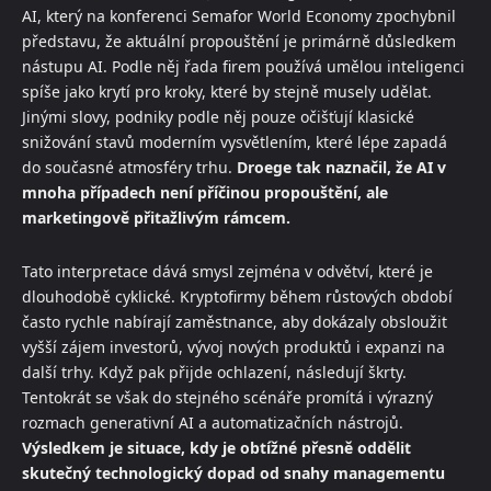
AI, který na konferenci Semafor World Economy zpochybnil
představu, že aktuální propouštění je primárně důsledkem
nástupu AI. Podle něj řada firem používá umělou inteligenci
spíše jako krytí pro kroky, které by stejně musely udělat.
Jinými slovy, podniky podle něj pouze očišťují klasické
snižování stavů moderním vysvětlením, které lépe zapadá
do současné atmosféry trhu.
Droege tak naznačil, že AI v
mnoha případech není příčinou propouštění, ale
marketingově přitažlivým rámcem.
Tato interpretace dává smysl zejména v odvětví, které je
dlouhodobě cyklické. Kryptofirmy během růstových období
často rychle nabírají zaměstnance, aby dokázaly obsloužit
vyšší zájem investorů, vývoj nových produktů i expanzi na
další trhy. Když pak přijde ochlazení, následují škrty.
Tentokrát se však do stejného scénáře promítá i výrazný
rozmach generativní AI a automatizačních nástrojů.
Výsledkem je situace, kdy je obtížné přesně oddělit
skutečný technologický dopad od snahy managementu