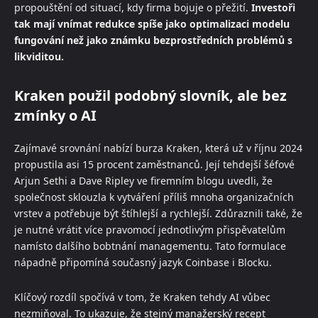
propouštění od situací, kdy firma bojuje o přežití.
Investoři
tak mají vnímat redukce spíše jako optimalizaci modelu
fungování než jako známku bezprostředních problémů s
likviditou.
Kraken použil podobný slovník, ale bez
zmínky o AI
Zajímavé srovnání nabízí burza Kraken, která už v říjnu 2024
propustila asi 15 procent zaměstnanců. Její tehdejší šéfové
Arjun Sethi a Dave Ripley ve firemním blogu uvedli, že
společnost sklouzla k vytváření příliš mnoha organizačních
vrstev a potřebuje být štíhlejší a rychlejší. Zdůraznili také, že
je nutné vrátit více pravomocí jednotlivým přispěvatelům
namísto dalšího bobtnání managementu. Tato formulace
nápadně připomíná současný jazyk Coinbase i Blocku.
Klíčový rozdíl spočívá v tom, že Kraken tehdy AI vůbec
nezmiňoval. To ukazuje, že stejný manažerský recept