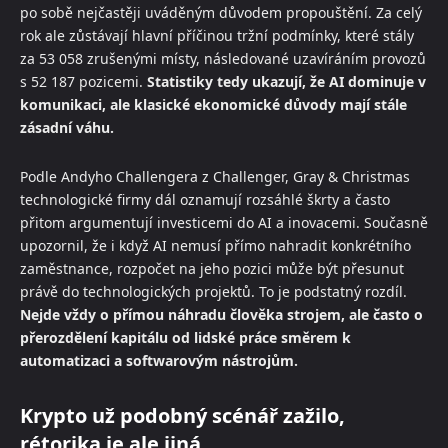
po sobě nejčastěji uváděným důvodem propouštění. Za celý
rok ale zůstávají hlavní příčinou tržní podmínky, které stály
za 53 058 zrušenými místy, následované uzavíráním provozů
s 52 187 pozicemi.
Statistiky tedy ukazují, že AI dominuje v
komunikaci, ale klasické ekonomické důvody mají stále
zásadní váhu.
Podle Andyho Challengera z Challenger, Gray & Christmas
technologické firmy dál oznamují rozsáhlé škrty a často
přitom argumentují investicemi do AI a inovacemi. Současně
upozornil, že i když AI nemusí přímo nahradit konkrétního
zaměstnance, rozpočet na jeho pozici může být přesunut
právě do technologických projektů. To je podstatný rozdíl.
Nejde vždy o přímou náhradu člověka strojem, ale často o
přerozdělení kapitálu od lidské práce směrem k
automatizaci a softwarovým nástrojům.
Krypto už podobný scénář zažilo,
rétorika je ale jiná