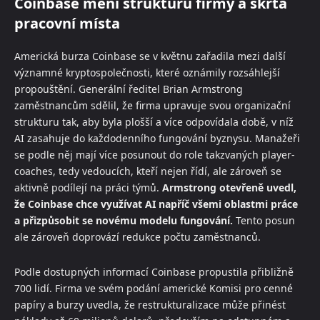
Coinbase mění strukturu firmy a škrtá
pracovní místa
Americká burza Coinbase se v květnu zařadila mezi další
významné kryptospolečnosti, které oznámily rozsáhlejší
propouštění. Generální ředitel Brian Armstrong
zaměstnancům sdělil, že firma upravuje svou organizační
strukturu tak, aby byla plošší a více odpovídala době, v níž
AI zasahuje do každodenního fungování byznysu. Manažeři
se podle něj mají více posunout do role takzvaných player-
coaches, tedy vedoucích, kteří nejen řídí, ale zároveň se
aktivně podílejí na práci týmů.
Armstrong otevřeně uvedl,
že Coinbase chce využívat AI napříč všemi oblastmi práce
a přizpůsobit se novému modelu fungování.
Tento posun
ale zároveň doprovází redukce počtu zaměstnanců.
Podle dostupných informací Coinbase propustila přibližně
700 lidí. Firma ve svém podání americké Komisi pro cenné
papíry a burzy uvedla, že restrukturalizace může přinést