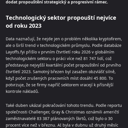
dodat propouštění strategický a progresivní rámec.
Technologický sektor propouští nejvíce
od roku 2023
Data naznačují, že nejde jen o problém několika kryptofirem,
ale o širší trend v technologickém průmyslu. Podle databáze
Layoffs.fyi přišlo v prvním čtvrtletí roku 2026 v globálním
technologickém sektoru o práci více než 81 747 lidí, což
představuje nejvyšší kvartální počet propouštění od prvního
čtvrtletí 2023. Samotný březen byl zasažen obzvlášť silně,
když počet zrušených pracovních míst dosáhl 45 800. To
potvrzuje, že se firmy napříč sektorem vracejí k přísnější
kontrole nákladů.
Také duben ukázal pokračování tohoto trendu. Podle reportu
společnosti Challenger, Gray & Christmas oznámili američtí
zaměstnavatelé 83 387 plánovaných škrtů, což bylo o 30
procent více než v březnu. AI byla v dubnu už druhý měsíc