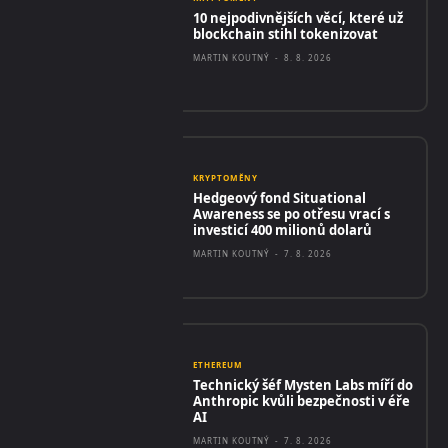
10 nejpodivnějších věcí, které už
blockchain stihl tokenizovat
MARTIN KOUTNÝ
-
8. 8. 2026
KRYPTOMĚNY
Hedgeový fond Situational
Awareness se po otřesu vrací s
investicí 400 milionů dolarů
MARTIN KOUTNÝ
-
7. 8. 2026
ETHEREUM
Technický šéf Mysten Labs míří do
Anthropic kvůli bezpečnosti v éře
AI
MARTIN KOUTNÝ
-
7. 8. 2026