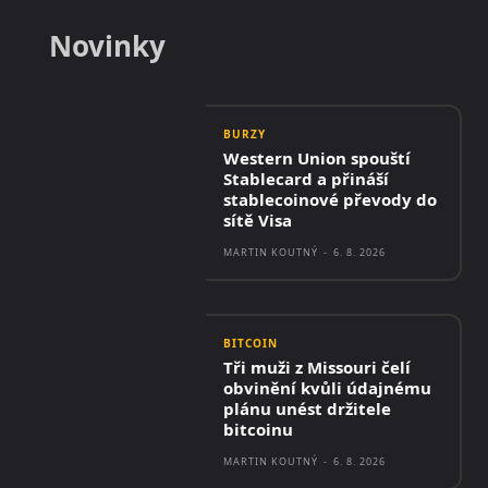
Novinky
BURZY
Western Union spouští
Stablecard a přináší
stablecoinové převody do
sítě Visa
MARTIN KOUTNÝ
-
6. 8. 2026
BITCOIN
Tři muži z Missouri čelí
obvinění kvůli údajnému
plánu unést držitele
bitcoinu
MARTIN KOUTNÝ
-
6. 8. 2026