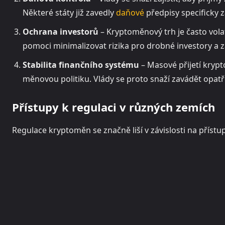
Některé státy již zavedly
daňové
předpisy specificky
Ochrana investorů
– Kryptoměnový trh je často vol
pomoci minimalizovat rizika pro drobné investory a za
Stabilita finančního systému
– Masové přijetí kryp
měnovou politiku. Vlády se proto snaží zavádět opatře
Přístupy k regulaci v různých zemích
Regulace kryptoměn se značně liší v závislosti na přístu