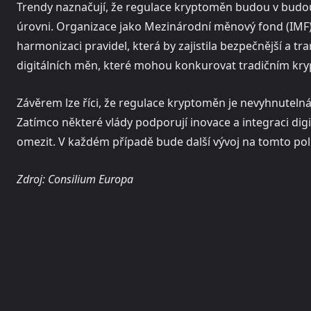
Trendy naznačují, že regulace kryptoměn budou v budou
úrovni. Organizace jako Mezinárodní měnový fond (IMF) a
harmonizaci pravidel, která by zajistila bezpečnější a t
digitálních měn, které mohou konkurovat tradičním k
Závěrem lze říci, že regulace kryptoměn je nevyhnutelná 
Zatímco některé vlády podporují inovace a integraci dig
omezit. V každém případě bude další vývoj na tomto poli
Zdroj: Consilium Europa