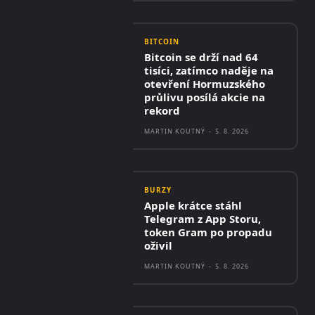
BITCOIN
Bitcoin se drží nad 64
tisíci, zatímco naděje na
otevření Hormuzského
průlivu posílá akcie na
rekord
MARTIN KOUTNÝ
-
5. 8. 2026
BURZY
Apple krátce stáhl
Telegram z App Storu,
token Gram po propadu
oživil
MARTIN KOUTNÝ
-
5. 8. 2026