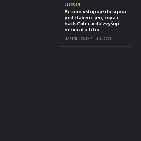
BITCOIN
Bitcoin vstupuje do srpna
pod tlakem: jen, ropa i
hack Coldcardu zvyšují
nervozitu trhu
MARTIN KOUTNÝ
-
5. 8. 2026