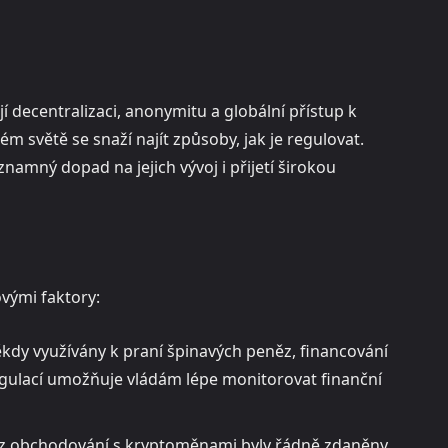
jí decentralizaci, anonymitu a globální přístup k
ém světě se snaží najít způsoby, jak je regulovat.
namný dopad na jejich vývoj i přijetí širokou
vými faktory:
kdy využívány k praní špinavých peněz, financování
egulací umožňuje vládám lépe monitorovat finanční
jmy z obchodování s kryptoměnami byly řádně zdaněny.