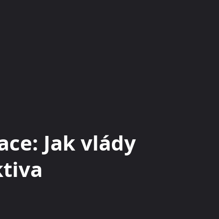
KRYPTOMĚNY
BURZY
RADY A TIPY
ce: Jak vlády
ktiva