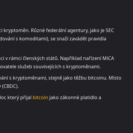
i kryptoměn. Různé federální agentury, jako je SEC
ování s komoditami), se snaží zavádět pravidla
i v rámci členských států. Například nařízení MiCA
tovatele služeb souvisejících s kryptoměnami.
vání s kryptoměnami, stejně jako těžbu bitcoinu. Místo
y (CBDC).
or, který přijal
bitcoin
jako zákonné platidlo a