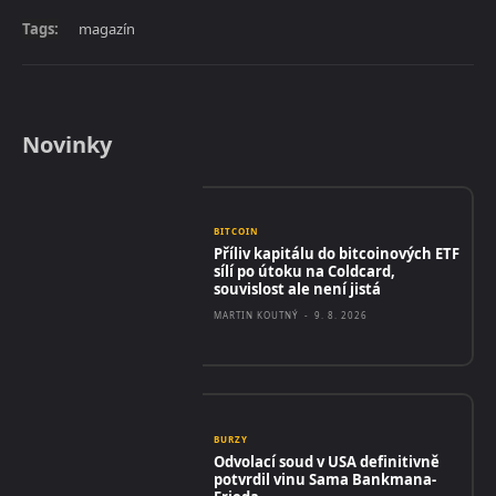
Tags:
magazín
Novinky
BITCOIN
Příliv kapitálu do bitcoinových ETF
sílí po útoku na Coldcard,
souvislost ale není jistá
MARTIN KOUTNÝ
-
9. 8. 2026
BURZY
Odvolací soud v USA definitivně
potvrdil vinu Sama Bankmana-