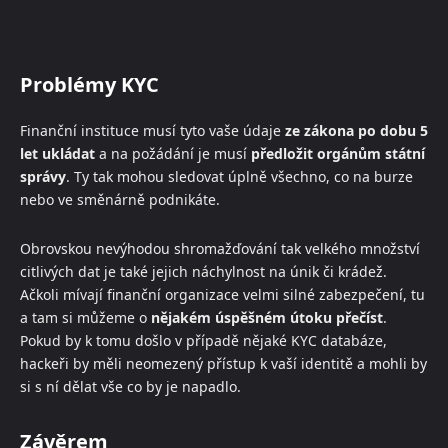
Problémy KYC
Finanční instituce musí tyto vaše údaje
ze zákona po dobu 5
let ukládat
a na požádání je musí
předložit orgánům státní
správy
. Ty tak mohou sledovat úplně všechno, co na burze
nebo ve směnárně podnikáte.
Obrovskou nevýhodou shromažďování tak velkého množství
citlivých dat je také jejich náchylnost na únik či krádež.
Ačkoli mívají finanční organizace velmi silné zabezpečení, tu
a tam si můžeme o
nějakém úspěšném útoku přečíst
.
Pokud by k tomu došlo v případě nějaké KYC databáze,
hackeři by měli neomezený přístup k vaší identitě a mohli by
si s ní dělat vše co by je napadlo.
Závěrem