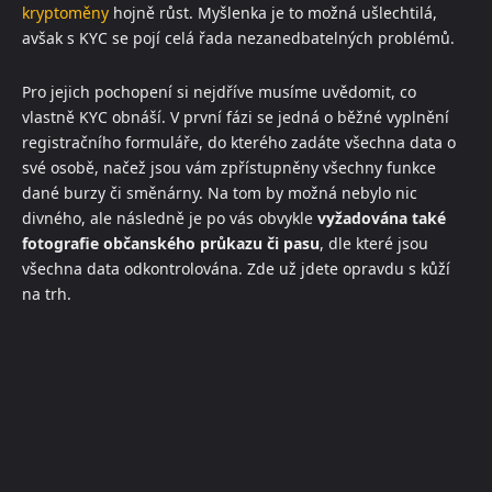
kryptoměny
hojně růst. Myšlenka je to možná ušlechtilá,
avšak s KYC se pojí celá řada nezanedbatelných problémů.
Pro jejich pochopení si nejdříve musíme uvědomit, co
vlastně KYC obnáší. V první fázi se jedná o běžné vyplnění
registračního formuláře, do kterého zadáte všechna data o
své osobě, načež jsou vám zpřístupněny všechny funkce
dané burzy či směnárny. Na tom by možná nebylo nic
divného, ale následně je po vás obvykle
vyžadována také
fotografie občanského průkazu či pasu
, dle které jsou
všechna data odkontrolována. Zde už jdete opravdu s kůží
na trh.