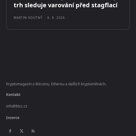
trh sleduje varování před stagflací
MARTIN KOUTNÝ
-
8. 8. 2026
Kryptomagazín o Bitcoinu, Ethereu a dalších kryptoměnách.
Kontakt
info@btcc.cz
Inzerce