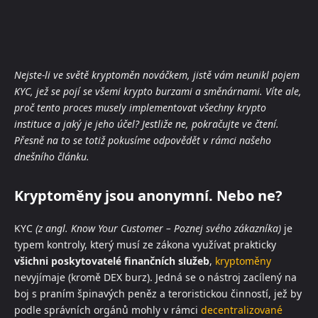
Nejste-li ve světě kryptoměn nováčkem, jistě vám neunikl pojem
KYC, jež se pojí se všemi krypto burzami a směnárnami. Víte ale,
proč tento proces musely implementovat všechny krypto
instituce a jaký je jeho účel? Jestliže ne, pokračujte ve čtení.
Přesně na to se totiž pokusíme odpovědět v rámci našeho
dnešního článku.
Kryptoměny jsou anonymní. Nebo ne?
KYC
(z angl. Know Your Customer – Poznej svého zákazníka)
je
typem kontroly, který musí ze zákona využívat prakticky
všichni poskytovatelé finančních služeb
,
kryptoměny
nevyjímaje (kromě DEX burz). Jedná se o nástroj zacílený na
boj s praním špinavých peněz a teroristickou činností, jež by
podle správních orgánů mohly v rámci
decentralizované