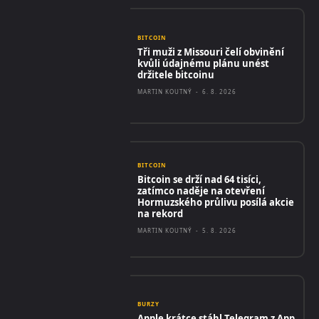
BITCOIN
Tři muži z Missouri čelí obvinění
kvůli údajnému plánu unést
držitele bitcoinu
MARTIN KOUTNÝ
-
6. 8. 2026
BITCOIN
Bitcoin se drží nad 64 tisíci,
zatímco naděje na otevření
Hormuzského průlivu posílá akcie
na rekord
MARTIN KOUTNÝ
-
5. 8. 2026
BURZY
Apple krátce stáhl Telegram z App