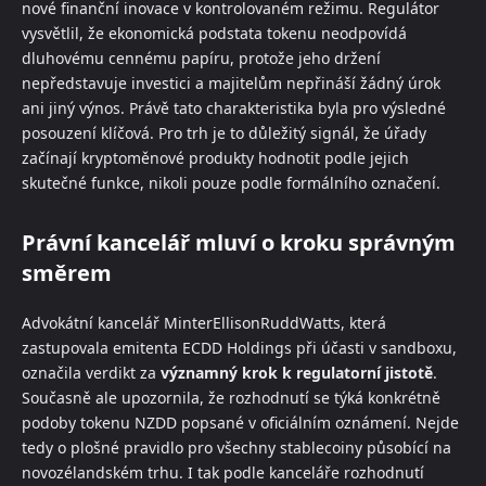
nové finanční inovace v kontrolovaném režimu. Regulátor
vysvětlil, že ekonomická podstata tokenu neodpovídá
dluhovému cennému papíru, protože jeho držení
nepředstavuje investici a majitelům nepřináší žádný úrok
ani jiný výnos. Právě tato charakteristika byla pro výsledné
posouzení klíčová. Pro trh je to důležitý signál, že úřady
začínají kryptoměnové produkty hodnotit podle jejich
skutečné funkce, nikoli pouze podle formálního označení.
Právní kancelář mluví o kroku správným
směrem
Advokátní kancelář MinterEllisonRuddWatts, která
zastupovala emitenta ECDD Holdings při účasti v sandboxu,
označila verdikt za
významný krok k regulatorní jistotě
.
Současně ale upozornila, že rozhodnutí se týká konkrétně
podoby tokenu NZDD popsané v oficiálním oznámení. Nejde
tedy o plošné pravidlo pro všechny stablecoiny působící na
novozélandském trhu. I tak podle kanceláře rozhodnutí