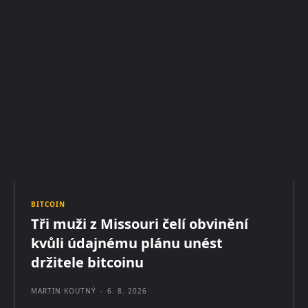
BITCOIN
Tři muži z Missouri čelí obvinění
kvůli údajnému plánu unést
držitele bitcoinu
MARTIN KOUTNÝ
-
6. 8. 2026