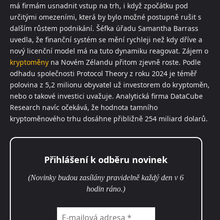
má firmám usnadnit vstup na trh, i když zpočátku pod
určitými omezeními, která by bylo možné postupně rušit s
dalším růstem podnikání. Šéfka úřadu Samantha Barrass
uvedla, že finanční systém se mění rychleji než kdy dříve a
nový licenční model má na tuto dynamiku reagovat. Zájem o
kryptoměny
na Novém Zélandu přitom zjevně roste. Podle
odhadu společnosti Protocol Theory z roku 2024 je téměř
polovina z 5,2 milionu obyvatel už investorem do kryptoměn,
nebo o takové investici uvažuje. Analytická firma DataCube
Research navíc očekává, že hodnota tamního
kryptoměnového trhu dosáhne přibližně 254 miliard dolarů.
Přihlášení k odběru novinek
(Novinky budou zasílány pravidelně každý den v 6
hodin ráno.)