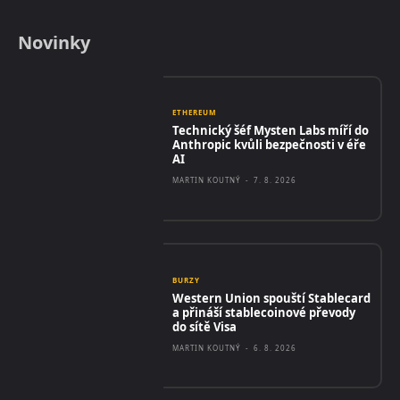
Novinky
ETHEREUM
Technický šéf Mysten Labs míří do
Anthropic kvůli bezpečnosti v éře
AI
MARTIN KOUTNÝ
-
7. 8. 2026
BURZY
Western Union spouští Stablecard
a přináší stablecoinové převody
do sítě Visa
MARTIN KOUTNÝ
-
6. 8. 2026