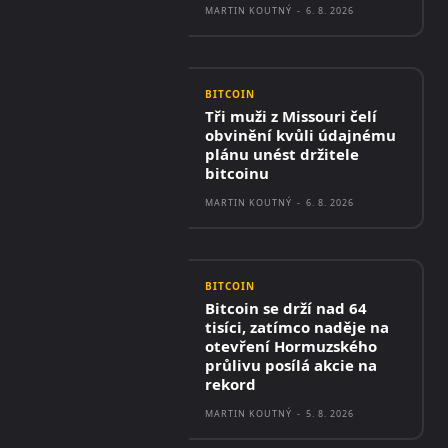
MARTIN KOUTNÝ
-
6. 8. 2026
BITCOIN
Tři muži z Missouri čelí
obvinění kvůli údajnému
plánu unést držitele
bitcoinu
MARTIN KOUTNÝ
-
6. 8. 2026
BITCOIN
Bitcoin se drží nad 64
tisíci, zatímco naděje na
otevření Hormuzského
průlivu posílá akcie na
rekord
MARTIN KOUTNÝ
-
5. 8. 2026