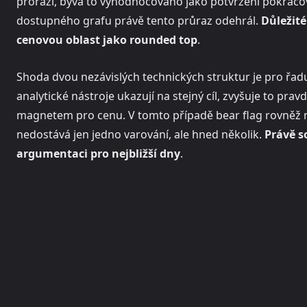
prorazí, bývá to vyhodnocováno jako potvrzení pokračo
dostupného grafu právě tento průraz odehrál.
Důležité
cenovou oblast jako rounded top
.
Shoda dvou nezávislých technických struktur je pro ř
analytické nástroje ukazují na stejný cíl, zvyšuje to p
magnetem pro cenu. V tomto případě bear flag rovněž n
nedostává jen jedno varování, ale hned několik.
Právě s
argumentaci pro nejbližší dny
.