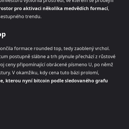
oinvestorů vytvořila prostředí, ve kterém se prodejní
prostor pro aktivaci několika medvědích formací
,
 sestupného trendu.
op
ončila formace rounded top, tedy zaoblený vrchol.
tum postupně slábne a trh plynule přechází z růstové
ývoj ceny připomínající obrácené písmeno U, po němž
ktury. V okamžiku, kdy cena tuto bázi prolomí,
ce, kterou nyní bitcoin podle sledovaného grafu