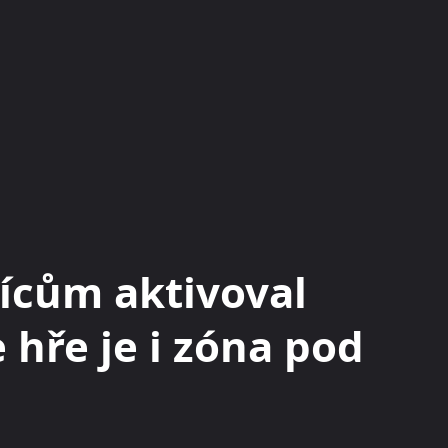
KRYPTOMĚNY
BURZY
RADY A TIPY
sícům aktivoval
 hře je i zóna pod