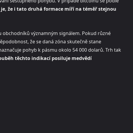
vání sestupného pohybu. V případě bitcoinu se podle
 je, že i tato druhá formace míří na téměř stejnou
adu obchodníků významným signálem. Pokud různé
ravděpodobnost, že se daná zóna skutečně stane
aznačuje pohyb k pásmu okolo 54 000 dolarů. Trh tak
ouběh těchto indikací posiluje medvědí