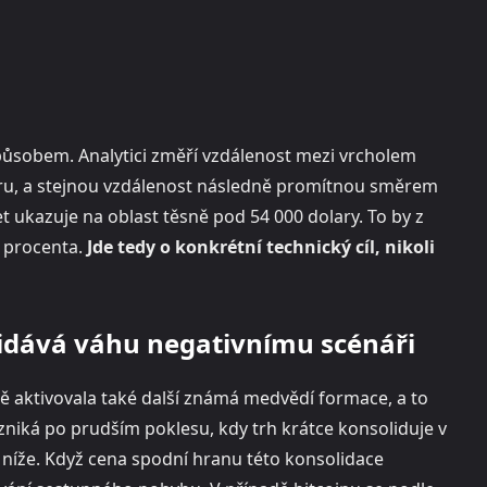
ůsobem. Analytici změří vzdálenost mezi vrcholem
aru, a stejnou vzdálenost následně promítnou směrem
t ukazuje na oblast těsně pod 54 000 dolary. To by z
9 procenta.
Jde tedy o konkrétní technický cíl, nikoli
idává váhu negativnímu scénáři
 aktivovala také další známá medvědí formace, a to
vzniká po prudším poklesu, kdy trh krátce konsoliduje v
níže. Když cena spodní hranu této konsolidace