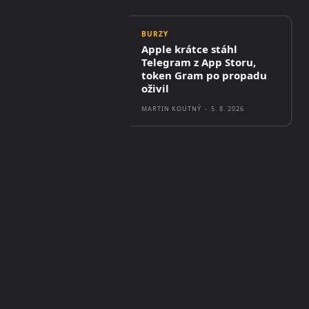
BURZY
Apple krátce stáhl
Telegram z App Storu,
token Gram po propadu
oživil
MARTIN KOUTNÝ
-
5. 8. 2026