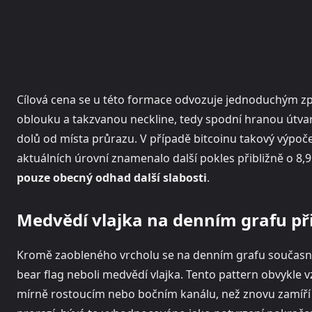
Cílová cena se u této formace odvozuje jednoduchým zp
oblouku a takzvanou neckline, tedy spodní hranou útv
dolů od místa průrazu. V případě bitcoinu takový výpoče
aktuálních úrovní znamenalo další pokles přibližně o 8,
pouze obecný odhad další slabosti
.
Medvědí vlajka na denním grafu př
Kromě zaobleného vrcholu se na denním grafu současně
bear flag neboli medvědí vlajka. Tento pattern obvykle 
mírně rostoucím nebo bočním kanálu, než znovu zamíří 