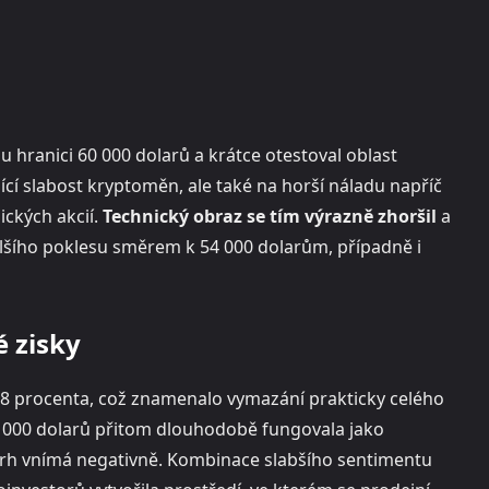
 hranici 60 000 dolarů a krátce otestoval oblast
ící slabost kryptoměn, ale také na horší náladu napříč
gických akcií.
Technický obraz se tím výrazně zhoršil
a
alšího poklesu směrem k 54 000 dolarům, případně i
é zisky
8 procenta, což znamenalo vymazání prakticky celého
60 000 dolarů přitom dlouhodobě fungovala jako
 trh vnímá negativně. Kombinace slabšího sentimentu