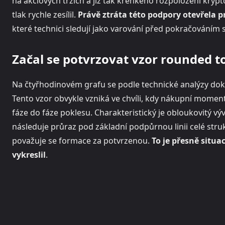
na akciových trzích a již tak křehkého rozpoložení krypt
tlak rychle zesílil.
Právě ztráta této podpory otevřela 
které technici sledují jako varování před pokračováním
Začal se potvrzovat vzor rounded t
Na čtyřhodinovém grafu se podle technické analýzy dok
Tento vzor obvykle vzniká ve chvíli, kdy nákupní momen
fáze do fáze poklesu. Charakteristický je obloukovitý v
následuje průraz pod základní podpůrnou linii celé stru
považuje se formace za potvrzenou.
To je přesně situa
vykreslil
.