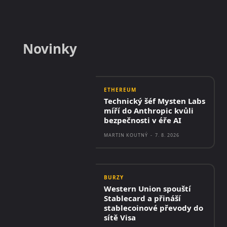
Novinky
ETHEREUM
Technický šéf Mysten Labs
míří do Anthropic kvůli
bezpečnosti v éře AI
MARTIN KOUTNÝ
-
7. 8. 2026
BURZY
Western Union spouští
Stablecard a přináší
stablecoinové převody do
sítě Visa