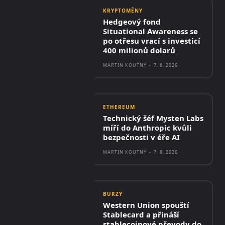
KRYPTOMĚNY
Hedgeový fond
Situational Awareness se
po otřesu vrací s investicí
400 milionů dolarů
MARTIN KOUTNÝ
-
7. 8. 2026
ETHEREUM
Technický šéf Mysten Labs
míří do Anthropic kvůli
bezpečnosti v éře AI
MARTIN KOUTNÝ
-
7. 8. 2026
BURZY
Western Union spouští
Stablecard a přináší
stablecoinové převody do