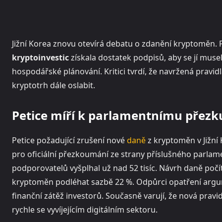
Jižní Korea znovu otevírá debatu o zdanění kryptoměn.
kryptoinvestic
získala dostatek podpisů, aby se jí muse
hospodářské plánování. Kritici tvrdí, že navržená prav
kryptotrh dále oslabit.
Petice míří k parlamentnímu přez
Petice požadující zrušení nové
daně
z kryptoměn v Jižní K
pro oficiální přezkoumání ze strany příslušného parla
podporovatelů vyšplhal už nad 52 tisíc. Návrh daně počít
kryptoměn podléhat sazbě 22 %. Odpůrci opatření argumen
finanční zátěž investorů. Současně varují, že nová pr
rychle se vyvíjejícím digitálním sektoru.