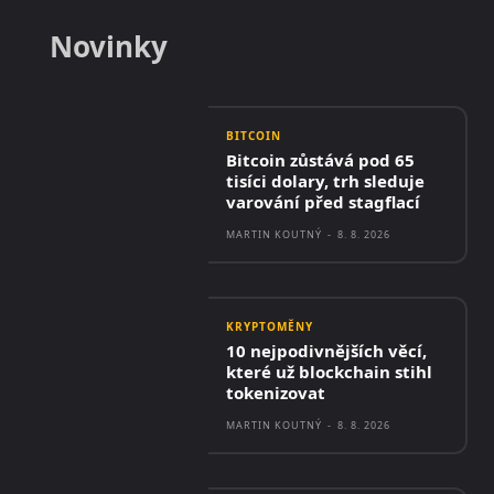
Novinky
BITCOIN
Bitcoin zůstává pod 65
tisíci dolary, trh sleduje
varování před stagflací
MARTIN KOUTNÝ
-
8. 8. 2026
KRYPTOMĚNY
10 nejpodivnějších věcí,
které už blockchain stihl
tokenizovat
MARTIN KOUTNÝ
-
8. 8. 2026