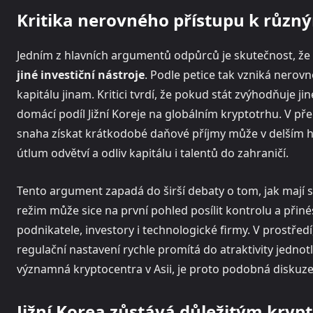
Kritika nerovného přístupu k různ
Jedním z hlavních argumentů odpůrců je skutečnost, že
jiné investiční nástroje
. Podle petice tak vzniká nerov
kapitálu jinam. Kritici tvrdí, že pokud stát zvýhodňuje j
domácí podíl Jižní Koreje na globálním kryptotrhu. V pře
snaha získat krátkodobé daňové příjmy může v delším hor
útlum odvětví a odliv kapitálu i talentů do zahraničí.
Tento argument zapadá do širší debaty o tom, jak mají stát
režim může sice na první pohled posílit kontrolu a přiné
podnikatele, investory i technologické firmy. V prostředí,
regulační nastavení rychle promítá do atraktivity jednot
významná kryptocentra v Asii, je proto podobná diskuze
Jižní Korea zůstává důležitým kry