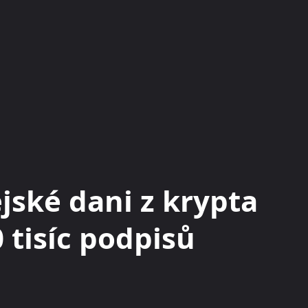
KRYPTOMĚNY
BURZY
RADY A TIPY
ejské dani z krypta
 tisíc podpisů