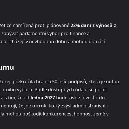
 Petice namířená proti plánované
22% dani z výnosů z
l zabývat parlamentní výbor pro finance a
idla přicházejí v nevhodnou dobu a mohou domácí
kumu
oreji překročila hranici 50 tisíc podpisů, která je nutná
mentního výboru. Podle dostupných údajů se počet
á s tím, že od
ledna 2027
bude zisk z investic do
tují, že jde o krok, který zvýší administrativní i
avidla mohou poškodit konkurenceschopnost země v