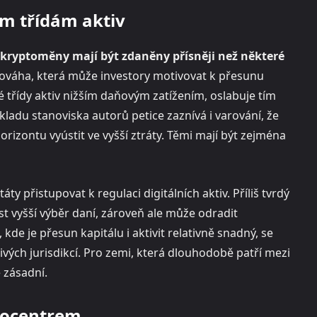
ým třídám aktiv
kryptoměny mají být zdaněny přísněji než některé
nováha, která může investory motivovat k přesunu
iné třídy aktiv nižším daňovým zatížením, oslabuje tím
kladu stanoviska autorů petice zaznívá i varování, že
izontu vyústit ve vyšší ztráty. Těmi mají být zejména
y přistupovat k regulaci digitálních aktiv. Příliš tvrdý
st vyšší výběr daní, zároveň ale může odradit
 kde je přesun kapitálu i aktivit relativně snadný, se
livých jurisdikcí. Pro zemi, která dlouhodobě patří mezi
 zásadní.
ptocentrem