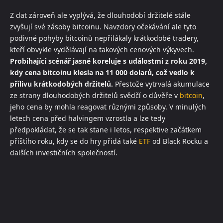
Z dat zároveň ale vyplývá, že dlouhodobí držitelé stále
zvyšují své zásoby bitcoinu. Navzdory očekávání ale tyto
podivné pohyby bitcoinů nepřilákaly krátkodobé tradery,
kteří obvykle vydělávají na takových cenových výkyvech.
Probíhající scénář jasné koreluje s událostmi z roku 2019,
kdy cena bitcoinu klesla na 11 000 dolarů, což vedlo k
přílivu krátkodobých držitelů.
Přestože vytrvalá akumulace
ze strany dlouhodobých držitelů svědčí o důvěře v
bitcoin
,
jeho cena by mohla reagovat různými způsoby. V minulých
letech cena před halvingem vzrostla a lze tedy
předpokládat, že se tak stane i letos, respektive začátkem
příštího roku, kdy se do hry přidá také
ETF
od Black Rocku a
dalších investičních společností.