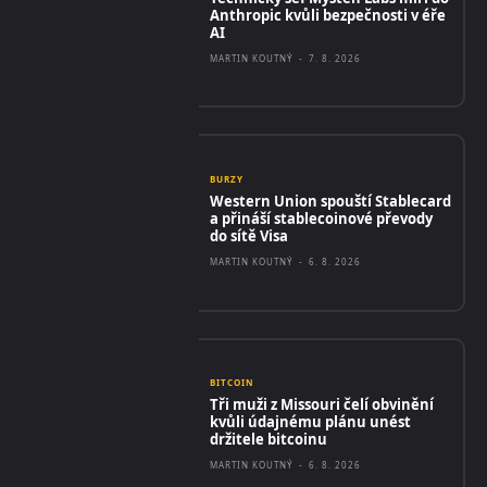
Anthropic kvůli bezpečnosti v éře
AI
MARTIN KOUTNÝ
-
7. 8. 2026
BURZY
Western Union spouští Stablecard
a přináší stablecoinové převody
do sítě Visa
MARTIN KOUTNÝ
-
6. 8. 2026
BITCOIN
Tři muži z Missouri čelí obvinění
kvůli údajnému plánu unést
držitele bitcoinu
MARTIN KOUTNÝ
-
6. 8. 2026