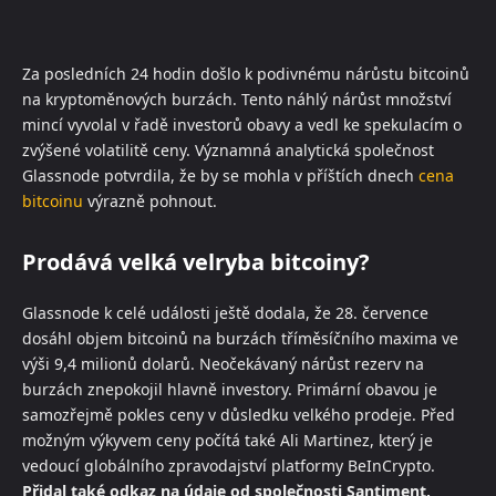
Za posledních 24 hodin došlo k podivnému nárůstu bitcoinů
na kryptoměnových burzách. Tento náhlý nárůst množství
mincí vyvolal v řadě investorů obavy a vedl ke spekulacím o
zvýšené volatilitě ceny. Významná analytická společnost
Glassnode potvrdila, že by se mohla v příštích dnech
cena
bitcoinu
výrazně pohnout.
Prodává velká velryba bitcoiny?
Glassnode k celé události ještě dodala, že 28. července
dosáhl objem bitcoinů na burzách tříměsíčního maxima ve
výši 9,4 milionů dolarů. Neočekávaný nárůst rezerv na
burzách znepokojil hlavně investory. Primární obavou je
samozřejmě pokles ceny v důsledku velkého prodeje. Před
možným výkyvem ceny počítá také Ali Martinez, který je
vedoucí globálního zpravodajství platformy BeInCrypto.
Přidal také odkaz na údaje od společnosti Santiment,