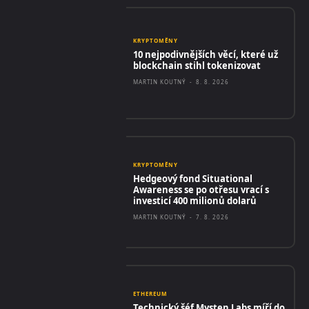
KRYPTOMĚNY
10 nejpodivnějších věcí, které už
blockchain stihl tokenizovat
MARTIN KOUTNÝ
-
8. 8. 2026
KRYPTOMĚNY
Hedgeový fond Situational
Awareness se po otřesu vrací s
investicí 400 milionů dolarů
MARTIN KOUTNÝ
-
7. 8. 2026
ETHEREUM
Technický šéf Mysten Labs míří do