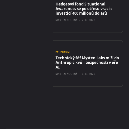
Hedgeový fond Situational
Awareness se po otřesu vrací s
investicí 400 milionů dolarů
MARTIN KOUTNÝ
-
7. 8. 2026
ETHEREUM
Technický šéf Mysten Labs míří do
Anthropic kvůli bezpečnosti v éře
AI
MARTIN KOUTNÝ
-
7. 8. 2026