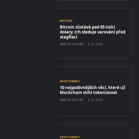
BITCOIN
Bitcoin zůstává pod 65 tisíci
dolary, trh sleduje varování před
stagflací
MARTIN KOUTNÝ
-
8. 8. 2026
KRYPTOMĚNY
10 nejpodivnějších věcí, které už
blockchain stihl tokenizovat
MARTIN KOUTNÝ
-
8. 8. 2026
KRYPTOMĚNY