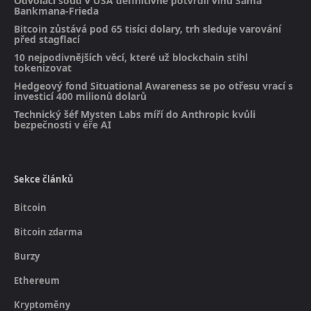
Odvolací soud v USA definitivně potvrdil vinu Sama
Bankmana-Frieda
Bitcoin zůstává pod 65 tisíci dolary, trh sleduje varování
před stagflací
10 nejpodivnějších věcí, které už blockchain stihl
tokenizovat
Hedgeový fond Situational Awareness se po otřesu vrací s
investicí 400 milionů dolarů
Technický šéf Mysten Labs míří do Anthropic kvůli
bezpečnosti v éře AI
Sekce článků
Bitcoin
Bitcoin zdarma
Burzy
Ethereum
Kryptoměny