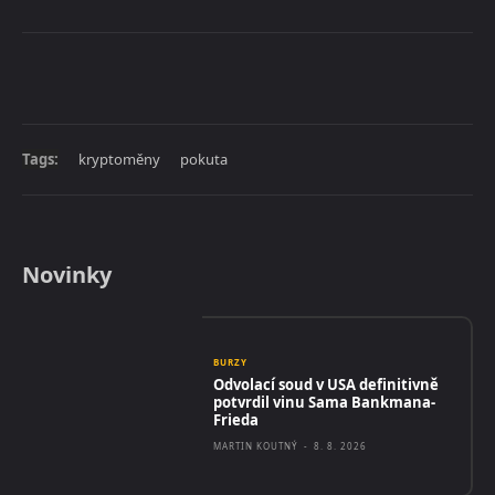
Tags:
kryptoměny
pokuta
Novinky
BURZY
Odvolací soud v USA definitivně
potvrdil vinu Sama Bankmana-
Frieda
MARTIN KOUTNÝ
-
8. 8. 2026