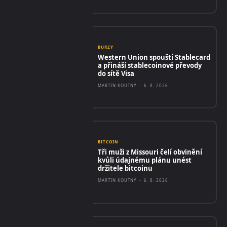
BURZY
Western Union spouští Stablecard
a přináší stablecoinové převody
do sítě Visa
MARTIN KOUTNÝ
-
6. 8. 2026
BITCOIN
Tři muži z Missouri čelí obvinění
kvůli údajnému plánu unést
držitele bitcoinu
MARTIN KOUTNÝ
-
6. 8. 2026