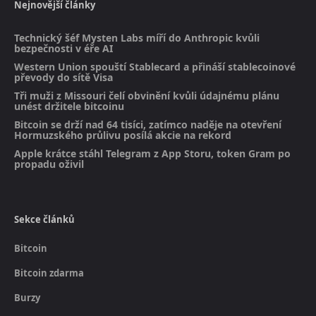
Nejnovější články
Technický šéf Mysten Labs míří do Anthropic kvůli
bezpečnosti v éře AI
Western Union spouští Stablecard a přináší stablecoinové
převody do sítě Visa
Tři muži z Missouri čelí obvinění kvůli údajnému plánu
unést držitele bitcoinu
Bitcoin se drží nad 64 tisíci, zatímco naděje na otevření
Hormuzského průlivu posílá akcie na rekord
Apple krátce stáhl Telegram z App Storu, token Gram po
propadu oživil
Sekce článků
Bitcoin
Bitcoin zdarma
Burzy