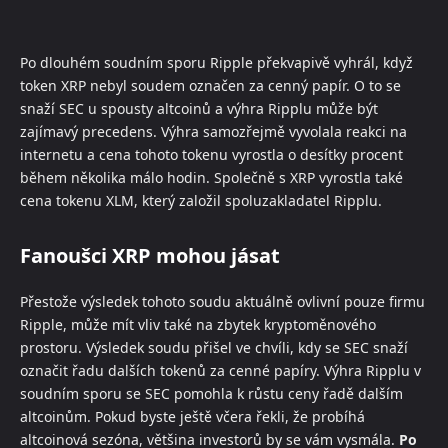
Po dlouhém soudním sporu Ripple překvapivě vyhrál, když
token XRP nebyl soudem označen za cenný papír. O to se
snaží SEC u spousty altcoinů a výhra Ripplu může být
zajímavý precedens. Výhra samozřejmě vyvolala reakci na
internetu a cena tohoto tokenu vyrostla o desítky procent
během několika málo hodin. Společně s XRP vyrostla také
cena tokenu XLM, který založil spoluzakladatel Ripplu.
Fanoušci XRP mohou jásat
Přestože výsledek tohoto soudu aktuálně ovlivní pouze firmu
Ripple, může mít vliv také na zbytek kryptoměnového
prostoru. Výsledek soudu přišel ve chvíli, kdy se SEC snaží
označit řadu dalších tokenů za cenné papíry. Výhra Ripplu v
soudním sporu se SEC pomohla k růstu ceny řadě dalším
altcoinům. Pokud byste ještě včera řekli, že probíhá
altcoinová sezóna, většina investorů by se vám vysmála.
Po