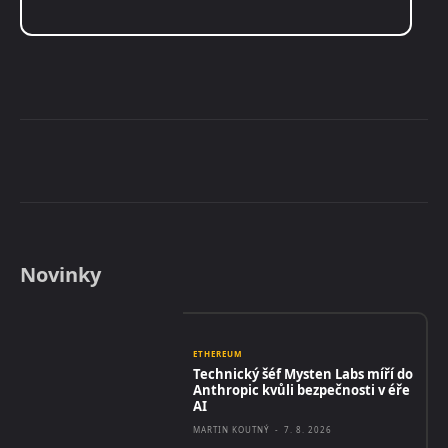
Novinky
ETHEREUM
Technický šéf Mysten Labs míří do
Anthropic kvůli bezpečnosti v éře
AI
MARTIN KOUTNÝ
-
7. 8. 2026