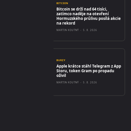
BITCOIN
Bitcoin se drží nad 64 tisíci,
zatímco naděje na otevření
Hormuzského průlivu posílá akcie
na rekord
MARTIN KOUTNÝ
-
5. 8. 2026
BURZY
Apple krátce stáhl Telegram z App
Storu, token Gram po propadu
oživil
MARTIN KOUTNÝ
-
5. 8. 2026