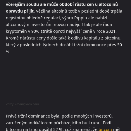
včerejším soudu ale může období růstu cen u altocoinů
opravdu přijít.
Většina altcoinů totiž v poslední době trpěla
nejistotou ohledně regulací, výhra Ripplu ale nabízí
altcoinovým investorům novou naději. I tak je ale řada
kryptoměn v 90% ztrátě oproti nejvyšší ceně v roce 2021.
Kromě nárůstu ceny došlo také k odlivu kapitálu z bitcoinu,
který v posledních týdnech dosáhl tržní dominance přes 50
%.
Zdroj: TradingView.com
Právě tržní dominance byla, podle mnohých investorů,
zaručeným indikátorem přicházejícího bull runu. Podíl
bitcoinu na trhu dosáhl 52 %, což znamená, že
bitcoin
měl