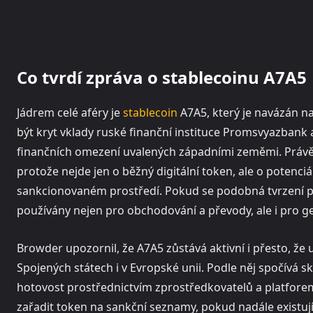
Co tvrdí zpráva o stablecoinu A7A5
Jádrem celé aféry je
stablecoin
A7A5, který je navázán na
být kryt vklady ruské finanční instituce Promsvyazbank 
finančních omezení uvalených západními zeměmi. Právě t
protože nejde jen o běžný digitální token, ale o potenciá
sankcionovaném prostředí. Pokud se podobná tvrzení pot
používány nejen pro obchodování a převody, ale i pro g
Browder upozornil, že A7A5 zůstává aktivní i přesto, že
Spojených státech i v Evropské unii. Podle něj spočívá 
hotovost prostřednictvím zprostředkovatelů a platforem
zařadit token na sankční seznamy, pokud nadále existují 