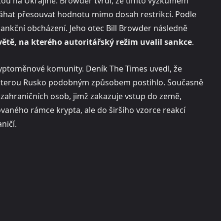
lkou na Ukrajině. Browder tvrdí, že tímto výzkumem
hat přesouvat hodnotu mimo dosah restrikcí. Podle
 sankční obcházení. Jeho otec Bill Browder následně
ětě, na kterého autoritářský režim uvalil sankce
.
 kryptoměnové komunity. Deník The Times uvedl, že
 kterou Rusko podobným způsobem postihlo. Současně
 zahraničních osob, jimž zakazuje vstup do země,
vaného rámce krypta, ale do širšího vzorce reakcí
ničí.