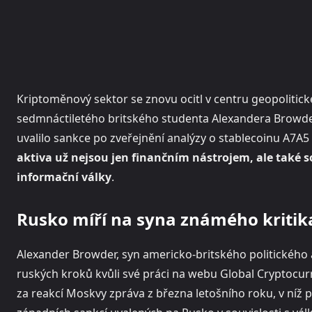
Kriptoměnový sektor se znovu ocitl v centru geopolitic
sedmnáctiletého britského studenta Alexandera Browde
uvalilo sankce po zveřejnění analýzy o stablecoinu A7A
aktiva už nejsou jen finančním nástrojem, ale také s
informační války
.
Rusko míří na syna známého kriti
Alexander Browder, syn americko-britského politického ak
ruských kroků kvůli své práci na webu Global Cryptocur
za reakcí Moskvy zpráva z března letošního roku, v níž