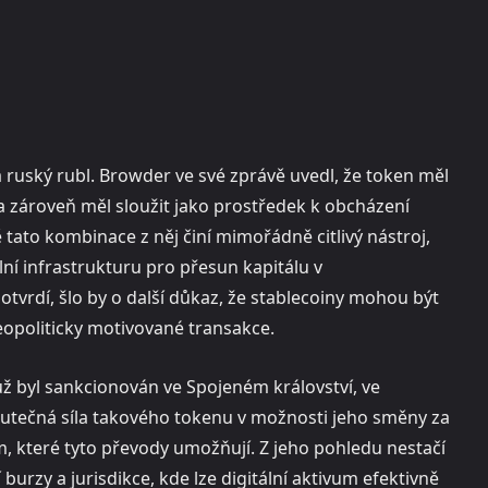
 ruský rubl. Browder ve své zprávě uvedl, že token měl
a zároveň měl sloužit jako prostředek k obcházení
ato kombinace z něj činí mimořádně citlivý nástroj,
lní infrastrukturu pro přesun kapitálu v
vrdí, šlo by o další důkaz, že stablecoiny mohou být
eopoliticky motivované transakce.
 už byl sankcionován ve Spojeném království, ve
skutečná síla takového tokenu v možnosti jeho směny za
, které tyto převody umožňují. Z jeho pohledu nestačí
burzy a jurisdikce, kde lze digitální aktivum efektivně