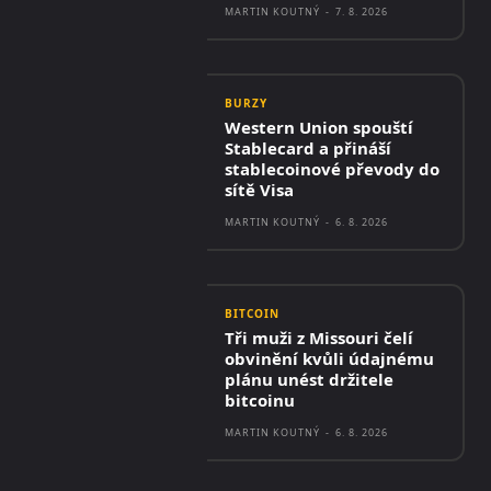
MARTIN KOUTNÝ
-
7. 8. 2026
BURZY
Western Union spouští
Stablecard a přináší
stablecoinové převody do
sítě Visa
MARTIN KOUTNÝ
-
6. 8. 2026
BITCOIN
Tři muži z Missouri čelí
obvinění kvůli údajnému
plánu unést držitele
bitcoinu
MARTIN KOUTNÝ
-
6. 8. 2026