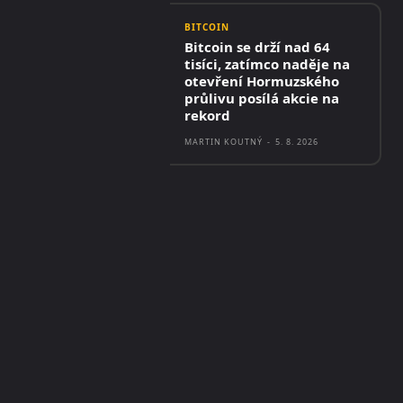
BITCOIN
Bitcoin se drží nad 64
tisíci, zatímco naděje na
otevření Hormuzského
průlivu posílá akcie na
rekord
MARTIN KOUTNÝ
-
5. 8. 2026