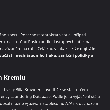
kého sporu. Pozornost tentokrát vzbudil případ
ra, na kterého Rusko podle dostupných informací
5 navázaném na rubl. Celá kauza ukazuje, že
digitální
oučástí mezinárodního tlaku, sankční politiky a
ka Kremlu
tivisty Billa Browdera, uvedl, že se stal terčem
rency Laundering Database. Podle jeho vyjádření stála
 popsal možné využívání stablecoinu A7A5 k obcházení