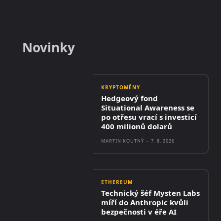
Novinky
KRYPTOMĚNY
Hedgeový fond
Situational Awareness se
po otřesu vrací s investicí
400 milionů dolarů
MARTIN KOUTNÝ
-
7. 8. 2026
ETHEREUM
Technický šéf Mysten Labs
míří do Anthropic kvůli
bezpečnosti v éře AI