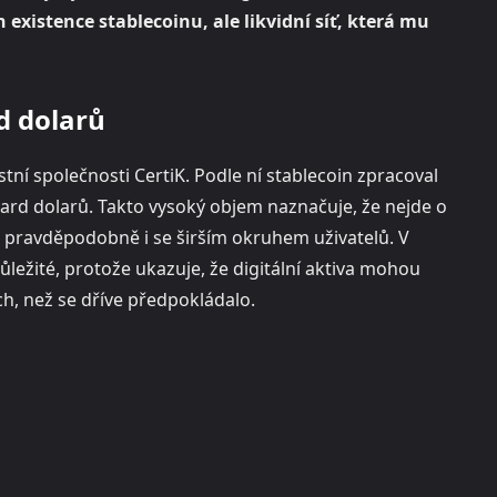
existence stablecoinu, ale likvidní síť, která mu
d dolarů
í společnosti CertiK. Podle ní stablecoin zpracoval
iard dolarů. Takto vysoký objem naznačuje, že nejde o
 pravděpodobně i se širším okruhem uživatelů. V
ležité, protože ukazuje, že digitální aktiva mohou
ch, než se dříve předpokládalo.