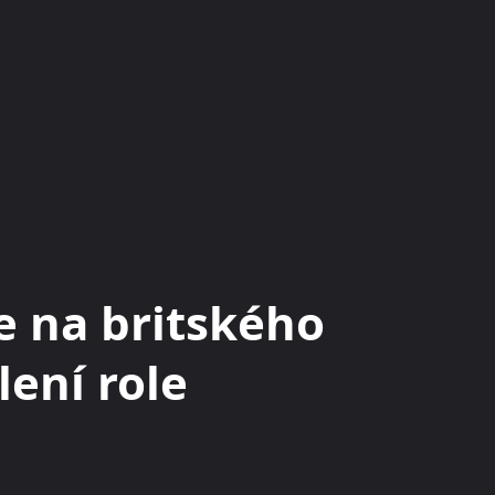
KRYPTOMĚNY
BURZY
RADY A TIPY
e na britského
lení role