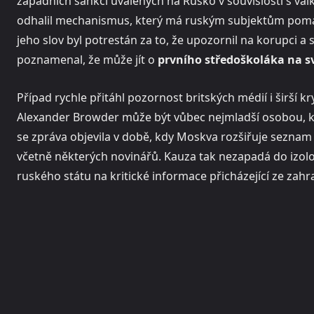
západních sankcí uvalených na Rusko v souvislosti s vá
odhalil mechanismus, který má ruským subjektům pomá
jeho slov byl potrestán za to, že upozornil na korupci a
poznamenal, že může jít o
prvního středoškoláka na sv
Případ rychle přitáhl pozornost britských médií i širší
Alexander Browder může být vůbec nejmladší osobou,
se zpráva objevila v době, kdy Moskva rozšiřuje seznam
včetně některých novinářů. Kauza tak nezapadá do izolo
ruského státu na kritické informace přicházející ze zahra