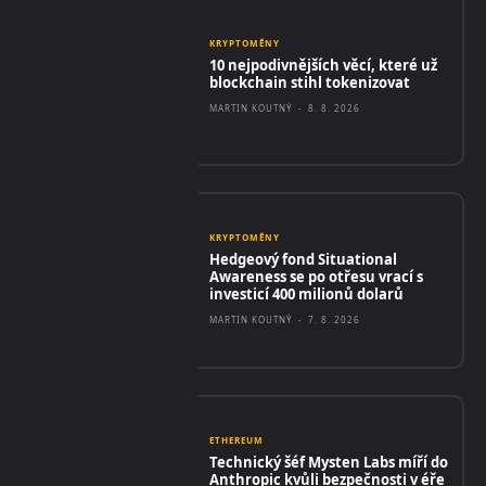
KRYPTOMĚNY
10 nejpodivnějších věcí, které už
blockchain stihl tokenizovat
MARTIN KOUTNÝ
-
8. 8. 2026
KRYPTOMĚNY
Hedgeový fond Situational
Awareness se po otřesu vrací s
investicí 400 milionů dolarů
MARTIN KOUTNÝ
-
7. 8. 2026
ETHEREUM
Technický šéf Mysten Labs míří do
Anthropic kvůli bezpečnosti v éře