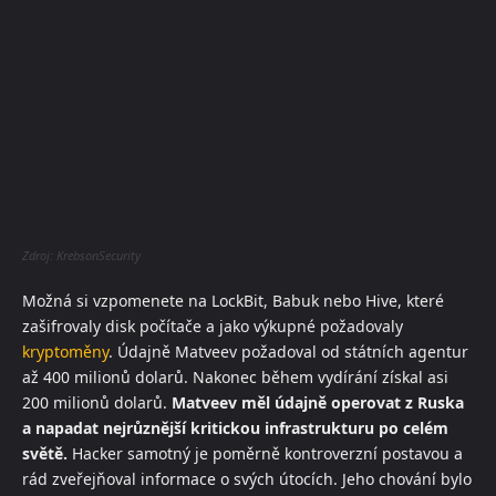
Zdroj: KrebsonSecurity
Možná si vzpomenete na LockBit, Babuk nebo Hive, které
zašifrovaly disk počítače a jako výkupné požadovaly
kryptoměny
. Údajně Matveev požadoval od státních agentur
až 400 milionů dolarů. Nakonec během vydírání získal asi
200 milionů dolarů.
Matveev měl údajně operovat z Ruska
a napadat nejrůznější kritickou infrastrukturu po celém
světě.
Hacker samotný je poměrně kontroverzní postavou a
rád zveřejňoval informace o svých útocích. Jeho chování bylo