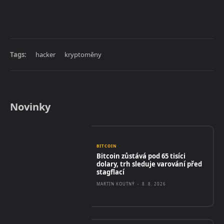
Tags:
hacker
kryptoměny
Novinky
BITCOIN
Bitcoin zůstává pod 65 tisíci
dolary, trh sleduje varování před
stagflací
MARTIN KOUTNÝ
-
8. 8. 2026