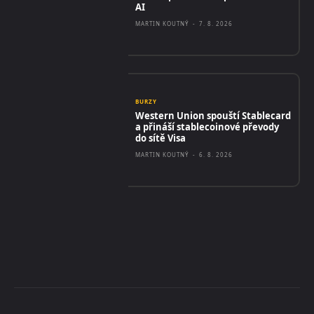
AI
MARTIN KOUTNÝ
-
7. 8. 2026
BURZY
Western Union spouští Stablecard
a přináší stablecoinové převody
do sítě Visa
MARTIN KOUTNÝ
-
6. 8. 2026